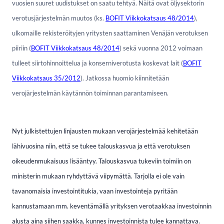
vuosien suuret uudistukset on saatu tehtyä. Näitä ovat öljysektorin
verotusjärjestelmän muutos (ks.
BOFIT Viikkokatsaus 48/2014
),
ulkomaille rekisteröityjen yritysten saattaminen Venäjän verotuksen
piiriin (
BOFIT Viikkokatsaus 48/2014
) sekä vuonna 2012 voimaan
tulleet siirtohinnoittelua ja konserniverotusta koskevat lait (
BOFIT
Viikkokatsaus 35/2012
). Jatkossa huomio kiinnitetään
verojärjestelmän käytännön toiminnan parantamiseen.
Nyt julkistettujen linjausten mukaan verojärjestelmää kehitetään
lähivuosina niin, että se tukee talouskasvua ja että verotuksen
oikeudenmukaisuus lisääntyy. Talouskasvua tukeviin toimiin on
ministerin mukaan ryhdyttävä viipymättä. Tarjolla ei ole vain
tavanomaisia investointitukia, vaan investointeja pyritään
kannustamaan mm. keventämällä yrityksen verotaakkaa investoinnin
alusta aina siihen saakka, kunnes investoinnista tulee kannattava.