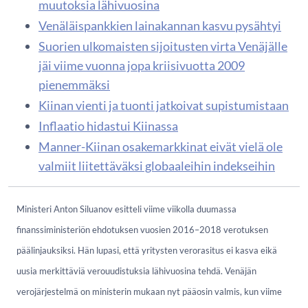
muutoksia lähivuosina
Venäläispankkien lainakannan kasvu pysähtyi
Suorien ulkomaisten sijoitusten virta Venäjälle
jäi viime vuonna jopa kriisivuotta 2009
pienemmäksi
Kiinan vienti ja tuonti jatkoivat supistumistaan
Inflaatio hidastui Kiinassa
Manner-Kiinan osakemarkkinat eivät vielä ole
valmiit liitettäväksi globaaleihin indekseihin
Ministeri Anton Siluanov esitteli viime viikolla duumassa
finanssiministeriön ehdotuksen vuosien 2016–2018 verotuksen
päälinjauksiksi. Hän lupasi, että yritysten verorasitus ei kasva eikä
uusia merkittäviä verouudistuksia lähivuosina tehdä. Venäjän
verojärjestelmä on ministerin mukaan nyt pääosin valmis, kun viime