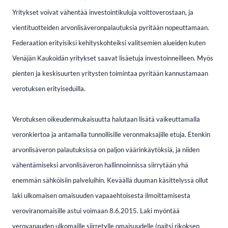
Yritykset voivat vähentää investointikuluja voittoverostaan, ja
vientituotteiden arvonlisäveronpalautuksia pyritään nopeuttamaan.
Federaation erityisiksi kehityskohteiksi valitsemien alueiden kuten
Venäjän Kaukoidän yritykset saavat lisäetuja investoinneilleen. Myös
pienten ja keskisuurten yritysten toimintaa pyritään kannustamaan
verotuksen erityiseduilla.
Verotuksen oikeudenmukaisuutta halutaan lisätä vaikeuttamalla
veronkiertoa ja antamalla tunnollisille veronmaksajille etuja. Etenkin
arvonlisäveron palautuksissa on paljon väärinkäytöksiä, ja niiden
vähentämiseksi arvonlisäveron hallinnoinnissa siirrytään yhä
enemmän sähköisiin palveluihin. Keväällä duuman käsittelyssä ollut
laki ulkomaisen omaisuuden vapaaehtoisesta ilmoittamisesta
veroviranomaisille astui voimaan 8.6.2015. Laki myöntää
verovapauden ulkomaille siirretylle omaisuudelle (paitsi rikoksen