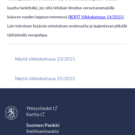
kautta hankitulle), jos siitä tehdään ilmoitus veroviranomaisille
kuluvan vuoden loppuun mennessä (
BOFIT Viikkokatsaus 14/2015
)
.
Lain toivotaan lisäävän omistuksen avoimuutta ja laajentavan pitkällä
tähtäimellä veropohjaa.
Näytä viikkokatsaus 23/2015
Näytä viikkokatsaus 25/2015
Yhteystiedot
Kartta
Suomen Pankki
Snellmaninaukio