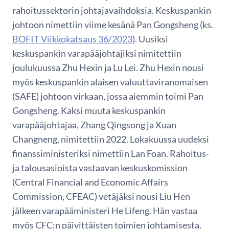
rahoitussektorin johtajavaihdoksia. Keskuspankin
johtoon nimettiin viime kesänä Pan Gongsheng (ks.
BOFIT Viikkokatsaus 36/2023
). Uusiksi
keskuspankin varapääjohtajiksi nimitettiin
joulukuussa Zhu Hexin ja Lu Lei. Zhu Hexin nousi
myös keskuspankin alaisen valuuttaviranomaisen
(SAFE) johtoon virkaan, jossa aiemmin toimi Pan
Gongsheng. Kaksi muuta keskuspankin
varapääjohtajaa, Zhang Qingsong ja Xuan
Changneng, nimitettiin 2022. Lokakuussa uudeksi
finanssiministeriksi nimettiin Lan Foan. Rahoitus-
ja talousasioista vastaavan keskuskomission
(Central Financial and Economic Affairs
Commission, CFEAC) vetäjäksi nousi Liu Hen
jälkeen varapääministeri He Lifeng. Hän vastaa
myös CFC:n päivittäisten toimien johtamisesta.