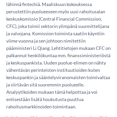
lähinnä fintechiä. Maaliskuun kokouksessa
perustettiin puolueeseen myös uusi rahoitusalan
keskuskomissio (Central Financial Commission,
CFC), joka toimii sektorin ylimpänä suunnittelijana
ja valvojana. Komission toiminta saatiin käyntiin
viime vuonna ja sen johtoon nimitettiin
pääministeri Li Qiang. Lehtitietojen mukaan CFC on
palkannut henkilökuntaa mm. finanssiministeriöstä
ja keskuspankista. Uuden puolue-elimen on nähty
vähentävän perinteisten instituutioiden kuten
keskuspankin ja sääntelyviranomaisten toimivaltaa
ja siirtävän sitä suoremmin puolueelle.
Analyytikoiden mukaan tämä helpottaa ja voi
entisestään lisätä houkutusta puuttua
rahoitusmarkkinoiden toimintaan.