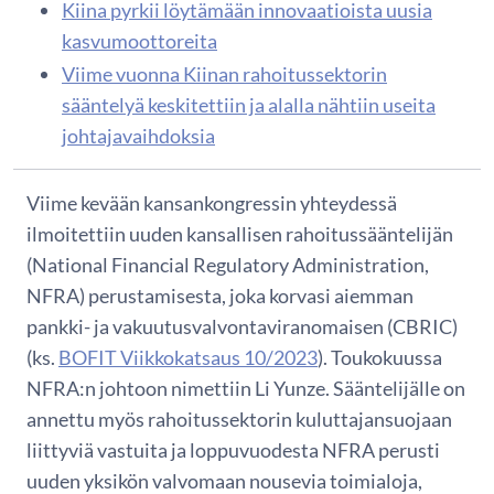
Kiina pyrkii löytämään innovaatioista uusia
kasvumoottoreita
Viime vuonna Kiinan rahoitussektorin
sääntelyä keskitettiin ja alalla nähtiin useita
johtajavaihdoksia
Viime kevään kansankongressin yhteydessä
ilmoitettiin uuden kansallisen rahoitussääntelijän
(National Financial Regulatory Administration,
NFRA) perustamisesta, joka korvasi aiemman
pankki- ja vakuutusvalvontaviranomaisen (CBRIC)
(ks.
BOFIT Viikkokatsaus 10/2023
). Toukokuussa
NFRA:n johtoon nimettiin Li Yunze. Sääntelijälle on
annettu myös rahoitussektorin kuluttajansuojaan
liittyviä vastuita ja loppuvuodesta NFRA perusti
uuden yksikön valvomaan nousevia toimialoja,