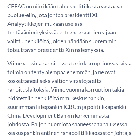
CFEAC on niin ikään talouspolitiikasta vastaava
puolue-elin, jota johtaa presidentti Xi.
Analyytikkojen mukaan useissa
tehtävänimityksissä on teknokraattien sijaan
valittu henkilöitä, joiden nähdään suoremmin
toteuttavan presidentti Xin näkemyksiä.
Viime vuosina rahoitussektorin korruptionvastaisia
toimia on tehty aiempaa enemmän, ja ne ovat
koskettaneet sekä valtion virastoja että
rahoituslaitoksia. Viime vuonna korruption takia
pidätettiin henkilöitä mm. keskuspankin,
suurimman liikepankin ICBC:n ja politiikkapankki
China Development Bankin korkeimmasta
johdosta. Paljon huomiota saaneessa tapauksessa
keskuspankin entinen rahapolitiikkaosaston johtaja