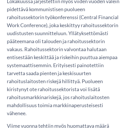
Lokakuussa järjestettiin myös viiden vuoden välein
pidettävä kommunistisen puolueen
rahoitussektorin työkonferenssi (Central Financial
Work Conference), joka keskittyy rahoitussektorin
uudistusten suunnitteluun. Yllätyksettömästi
pääteemana oli talouden ja rahoitussektorin
vakaus. Rahoitussektorin valvontaa halutaan
entisestään keskittää ja riskeihin puuttua aiempaa
systemaattisemmin. Erityisesti painotettiin
tarvetta saada pienten ja keskisuurten
rahoituslaitosten riskejä hillittyä. Puolueen
kiristynyt ote rahoitussektorista voi lisätä
rahoitusmarkkinariskejä, jos rahoituslaitosten
mahdollisuus toimia markkinaperusteisesti
vähenee.
Viime vuonna tehtiin myös huomattava määrä