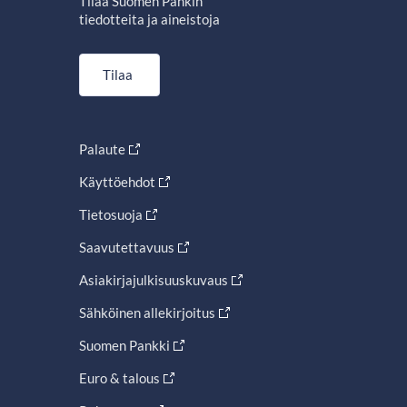
Tilaa Suomen Pankin
tiedotteita ja aineistoja
Tilaa
Palaute
Käyttöehdot
Tietosuoja
Saavutettavuus
Asiakirjajulkisuuskuvaus
Sähköinen allekirjoitus
Suomen Pankki
Euro & talous