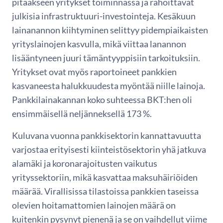
pitääkseen yritykset toiminnassa ja rahoittavat
julkisia infrastruktuuri-investointeja. Kesäkuun
lainanannon kiihtyminen selittyy pidempiaikaisten
yrityslainojen kasvulla, mikä viittaa lanannon
lisääntyneen juuri tämäntyyppisiin tarkoituksiin.
Yritykset ovat myös raportoineet pankkien
kasvaneesta halukkuudesta myöntää niille lainoja.
Pankkilainakannan koko suhteessa BKT:hen oli
ensimmäisellä neljänneksellä 173 %.
Kuluvana vuonna pankkisektorin kannattavuutta
varjostaa erityisesti kiinteistösektorin yhä jatkuva
alamäki ja koronarajoitusten vaikutus
yrityssektoriin, mikä kasvattaa maksuhäiriöiden
määrää. Virallisissa tilastoissa pankkien taseissa
olevien hoitamattomien lainojen määrä on
kuitenkin pysynyt pienenä ja se on vaihdellut viime