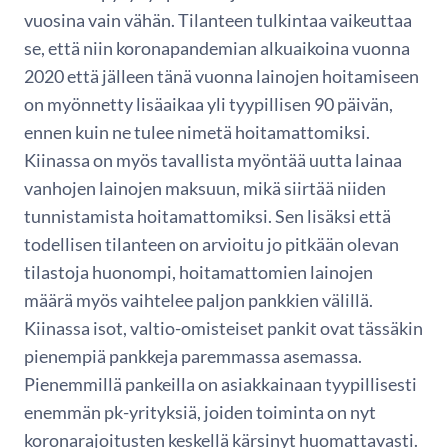
vuosina vain vähän. Tilanteen tulkintaa vaikeuttaa
se, että niin koronapandemian alkuaikoina vuonna
2020 että jälleen tänä vuonna lainojen hoitamiseen
on myönnetty lisäaikaa yli tyypillisen 90 päivän,
ennen kuin ne tulee nimetä hoitamattomiksi.
Kiinassa on myös tavallista myöntää uutta lainaa
vanhojen lainojen maksuun, mikä siirtää niiden
tunnistamista hoitamattomiksi. Sen lisäksi että
todellisen tilanteen on arvioitu jo pitkään olevan
tilastoja huonompi, hoitamattomien lainojen
määrä myös vaihtelee paljon pankkien välillä.
Kiinassa isot, valtio-omisteiset pankit ovat tässäkin
pienempiä pankkeja paremmassa asemassa.
Pienemmillä pankeilla on asiakkainaan tyypillisesti
enemmän pk-yrityksiä, joiden toiminta on nyt
koronarajoitusten keskellä kärsinyt huomattavasti.