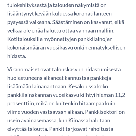
tulokehityksestä ja talouden näkymistä on
lisääntynyt kevään kuluessa koronatilanteen
pysyessä vaikeana. Säästäminen on kasvanut, eikä
velkaa ole enää haluttu ottaa vanhaan malliin.
Kotitalouksille myönnettyjen pankkilainojen
kokonaismäärän vuosikasvu onkin ennätyksellisen
hidasta.
Viranomaiset ovat talouskasvun hidastumisesta
huolestuneena alkaneet kannustaa pankkeja
lisäämään lainanantoaan. Kesäkuussa koko
pankkilainakannan vuosikasvu kiihtyi hieman 11,2
prosenttiin, mikä on kuitenkin hitaampaa kuin
viime vuoden vastaavaan aikaan. Pankkisektori on
usein avainasemassa, kun Kiinassa halutaan
elvyttää taloutta. Pankit tarjoavat rahoitusta