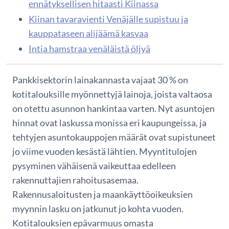
ennätyksellisen hitaasti Kiinassa
Kiinan tavaravienti Venäjälle supistuu ja
kauppataseen alijäämä kasvaa
Intia hamstraa venäläistä öljyä
Pankkisektorin lainakannasta vajaat 30 % on
kotitalouksille myönnettyjä lainoja, joista valtaosa
on otettu asunnon hankintaa varten. Nyt asuntojen
hinnat ovat laskussa monissa eri kaupungeissa, ja
tehtyjen asuntokauppojen määrät ovat supistuneet
jo viime vuoden kesästä lähtien. Myyntitulojen
pysyminen vähäisenä vaikeuttaa edelleen
rakennuttajien rahoitusasemaa.
Rakennusaloitusten ja maankäyttöoikeuksien
myynnin lasku on jatkunut jo kohta vuoden.
Kotitalouksien epävarmuus omasta