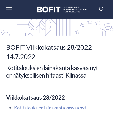
Siirry sisältöön
BOFIT Viikkokatsaus 28/2022
14.7.2022
Kotitalouksien lainakanta kasvaa nyt
ennätyksellisen hitaasti Kiinassa
Viikkokatsaus 28/2022
Kotitalouksien lainakanta kasvaa nyt