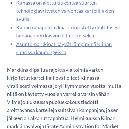
Kiinassa on alettu tiukentaa suurten
teknologiayritysten valvontaa kartellilakien
avulla
Kiinan rahapolitiikkaa on kiristetty maltillisesti
lainanannon kasvun hillitsemiseksi
Asuntomarkkinat käyvät lämpiminä Kiinan
suurissa kaupungeissa
Markkinakilpailua rajoittavia toimia varten
kirjoitetut kartellilait ovat olleet Kiinassa
virallisesti voimassa jo yli kymmenen vuotta, mutta
niitä on käytetty vuosien varrella varsin vähän.
Viime joulukuussa puoluekokous tiedotti
aloittavansa kartelleja suitsivan kampanjan, ja sen
jälkeen on alkanut tapahtua. Helmikuussa Kiinan
markkinavalvoja (State Administration for Market