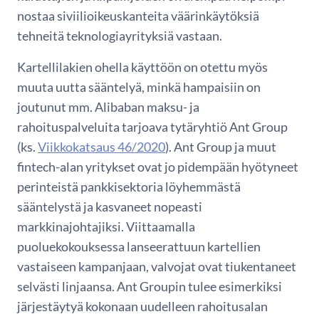
nostaa siviilioikeuskanteita väärinkäytöksiä
tehneitä teknologiayrityksiä vastaan.
Kartellilakien ohella käyttöön on otettu myös
muuta uutta sääntelyä, minkä hampaisiin on
joutunut mm. Alibaban maksu- ja
rahoituspalveluita tarjoava tytäryhtiö Ant Group
(ks.
Viikkokatsaus 46/2020
). Ant Group ja muut
fintech-alan yritykset ovat jo pidempään hyötyneet
perinteistä pankkisektoria löyhemmästä
sääntelystä ja kasvaneet nopeasti
markkinajohtajiksi. Viittaamalla
puoluekokouksessa lanseerattuun kartellien
vastaiseen kampanjaan, valvojat ovat tiukentaneet
selvästi linjaansa. Ant Groupin tulee esimerkiksi
järjestäytyä kokonaan uudelleen rahoitusalan