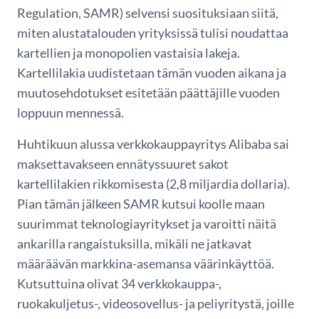
Regulation, SAMR) selvensi suosituksiaan siitä,
miten alustatalouden yrityksissä tulisi noudattaa
kartellien ja monopolien vastaisia lakeja.
Kartellilakia uudistetaan tämän vuoden aikana ja
muutosehdotukset esitetään päättäjille vuoden
loppuun mennessä.
Huhtikuun alussa verkkokauppayritys Alibaba sai
maksettavakseen ennätyssuuret sakot
kartellilakien rikkomisesta (2,8 miljardia dollaria).
Pian tämän jälkeen SAMR kutsui koolle maan
suurimmat teknologiayritykset ja varoitti näitä
ankarilla rangaistuksilla, mikäli ne jatkavat
määräävän markkina-asemansa väärinkäyttöä.
Kutsuttuina olivat 34 verkkokauppa-,
ruokakuljetus-, videosovellus- ja peliyritystä, joille