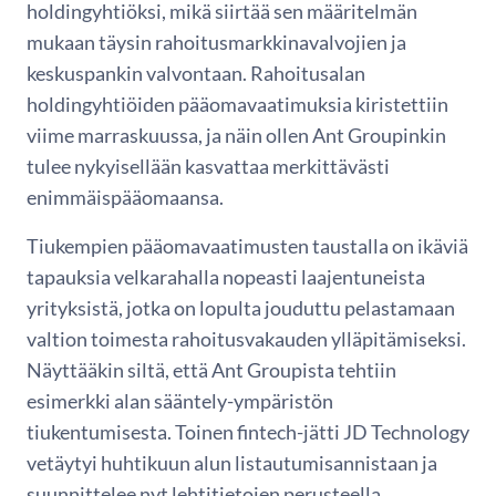
holdingyhtiöksi, mikä siirtää sen määritelmän
mukaan täysin rahoitusmarkkinavalvojien ja
keskuspankin valvontaan. Rahoitusalan
holdingyhtiöiden pääomavaatimuksia kiristettiin
viime marraskuussa, ja näin ollen Ant Groupinkin
tulee nykyisellään kasvattaa merkittävästi
enimmäispääomaansa.
Tiukempien pääomavaatimusten taustalla on ikäviä
tapauksia velkarahalla nopeasti laajentuneista
yrityksistä, jotka on lopulta jouduttu pelastamaan
valtion toimesta rahoitusvakauden ylläpitämiseksi.
Näyttääkin siltä, että Ant Groupista tehtiin
esimerkki alan sääntely-ympäristön
tiukentumisesta. Toinen fintech-jätti JD Technology
vetäytyi huhtikuun alun listautumisannistaan ja
suunnittelee nyt lehtitietojen perusteella