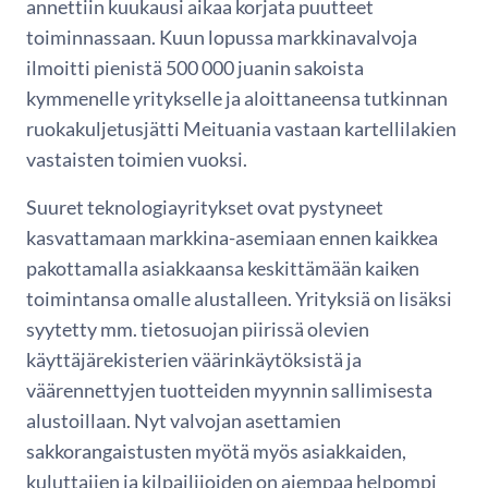
annettiin kuukausi aikaa korjata puutteet
toiminnassaan. Kuun lopussa markkinavalvoja
ilmoitti pienistä 500 000 juanin sakoista
kymmenelle yritykselle ja aloittaneensa tutkinnan
ruokakuljetusjätti Meituania vastaan kartellilakien
vastaisten toimien vuoksi.
Suuret teknologiayritykset ovat pystyneet
kasvattamaan markkina-asemiaan ennen kaikkea
pakottamalla asiakkaansa keskittämään kaiken
toimintansa omalle alustalleen. Yrityksiä on lisäksi
syytetty mm. tietosuojan piirissä olevien
käyttäjärekisterien väärinkäytöksistä ja
väärennettyjen tuotteiden myynnin sallimisesta
alustoillaan. Nyt valvojan asettamien
sakkorangaistusten myötä myös asiakkaiden,
kuluttajien ja kilpailijoiden on aiempaa helpompi