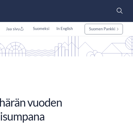
Suomeksi
In English
Jaa sivu
Suomen Pankki
 härän vuoden
aisumpana