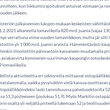
unnilleen, kun liikkumisrajoitukset astuivat voimaan ja 
vuoden jälkeen.
teriön julkaisemien lukujen mukaan keskeisten vähittäisk
1.2.2021 alkaneella lomaviikolla 820 mrd. juania (vajaa 130 
pi verrattuna viime vuoden lomaviikkoon, mutta jäi silti 
astoitiin yli 1 000 mrd. juanin arvosta. Hämmentävästi ka
tenkin ilmoitettiin päinvastoin kasvaneen muutamalla pro
n asiakasvirta kymmenen suurimman kaupungin ostoskeskuk
 lomaviikolla.
llista aktiviteettia eri sektoreilla mittaavat ostopäällik
atalammalla, vaikka pysyivätkin vielä kasvua osoittavan p
stopäällikköindeksi laski tammikuussa palvelusektorilla 52
sa 51,3 pisteeseen (joulukuu 51,9). Myös Markitin ostopää
rin osalta yli neljällä pisteellä lukemaan 52 ja teollisuude
een.