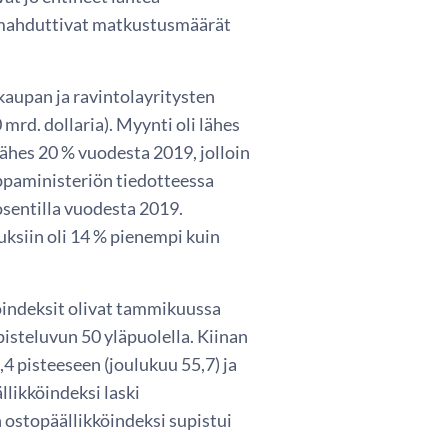
romahduttivat matkustusmäärät
aupan ja ravintolayritysten
mrd. dollaria). Myynti oli lähes
lähes 20 % vuodesta 2019, jolloin
uppaministeriön tiedotteessa
sentilla vuodesta 2019.
siin oli 14 % pienempi kuin
köindeksit olivat tammikuussa
isteluvun 50 yläpuolella. Kiinan
,4 pisteeseen (joulukuu 55,7) ja
llikköindeksi laski
n ostopäällikköindeksi supistui