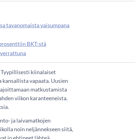
ssa tavanomaista vaisumpana
prosenttiin BKT:stä
 verrattuna
yypillisesti kiinalaiset
 kansallista vapaata. Uusien
t rajoittamaan matkustamista
kahden viikon karanteeneista.
sia.
ento- ja laivamatkojen
kolla noin neljännekseen siitä,
at jo ehtineet lähteä