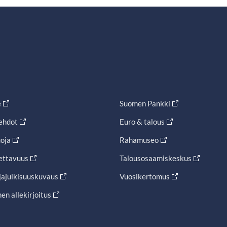
e
Suomen Pankki
ehdot
Euro & talous
oja
Rahamuseo
ettavuus
Talousosaamiskeskus
jajulkisuuskuvaus
Vuosikertomus
en allekirjoitus