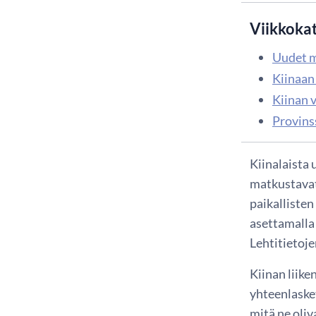
Viikkoka
Uudet m
Kiinaan
Kiinan 
Provins
Kiinalaista 
matkustavat
paikalliste
asettamalla 
Lehtitietoje
Kiinan liike
yhteenlasket
mitä ne oliv