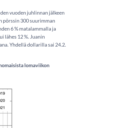
den vuoden juhlinnan jälkeen
in pörssin 300 suurimman
nähden 6 % matalammalla ja
i lähes 12 %. Juanin
a. Yhdellä dollarilla sai 24.2.
vanomaisista lomaviikon