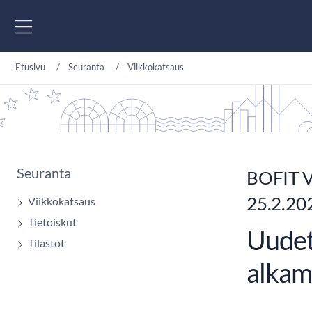
Siirry sisältöön
Etusivu
Seuranta
Viikkokatsaus
Seuranta
BOFIT V
25.2.20
Viikkokatsaus
Tietoiskut
Uudet
Tilastot
alkam