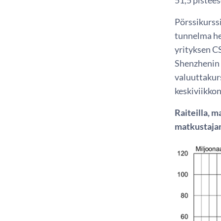
Pörssikurss
tunnelma he
yrityksen CS
Shenzhenin 
valuuttakurs
keskiviikkon
Raiteilla, m
matkustaja