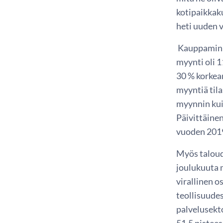
kotipaikkak
heti uuden 
Kauppaminis
myynti oli 1
30 % korkeam
myyntiä til
myynnin kui
Päivittäine
vuoden 2019
Myös taloude
joulukuuta m
virallinen o
teollisuudes
palvelusekto
51,5 pistees