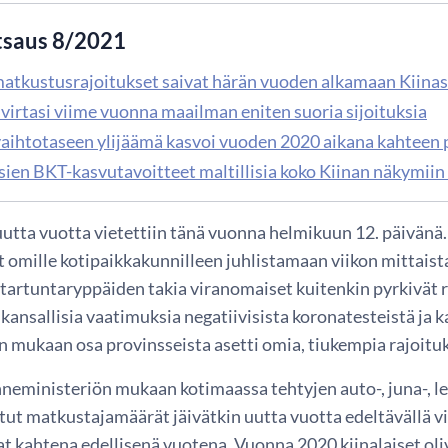
tsaus 8/2021
atkustusrajoitukset saivat härän vuoden alkamaan Kiina
 virtasi viime vuonna maailman eniten suoria sijoituksia
vaihtotaseen ylijäämä kasvoi vuoden 2020 aikana kahteen 
sien BKT-kasvutavoitteet maltillisia koko Kiinan näkymiin
uutta vuotta vietettiin tänä vuonna helmikuun 12. päivänä. T
 omille kotipaikkakunnilleen juhlistamaan viikon mittaista
n tartuntaryppäiden takia viranomaiset kuitenkin pyrkivä
kansallisia vaatimuksia negatiivisista koronatesteistä ja 
n mukaan osa provinsseista asetti omia, tiukempia rajoituk
nneministeriön mukaan kotimaassa tehtyjen auto-, juna-, l
ut matkustajamäärät jäivätkin uutta vuotta edeltävällä vii
at kahtena edellisenä vuotena. Vuonna 2020 kiinalaiset oliv