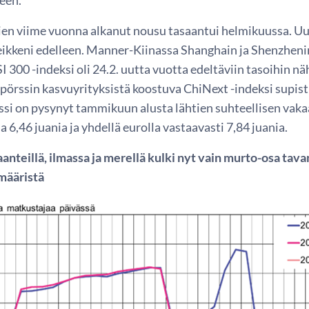
ien viime vuonna alkanut nousu tasaantui helmikuussa. Uu
ikkeni edelleen. Manner-Kiinassa Shanghain ja Shenzhen
I 300 -indeksi oli 24.2. uutta vuotta edeltäviin tasoihin 
pörssin kasvuyrityksistä koostuva ChiNext -indeksi supistu
si on pysynyt tammikuun alusta lähtien suhteellisen vakaan
a 6,46 juania ja yhdellä eurolla vastaavasti 7,84 juania.
aanteillä, ilmassa ja merellä kulki nyt vain murto-osa ta
määristä