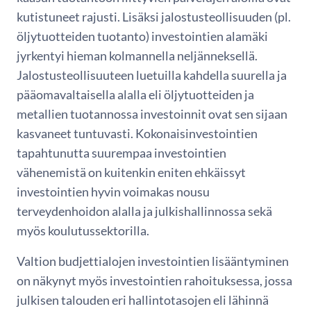
kutistuneet rajusti. Lisäksi jalostusteollisuuden (pl.
öljytuotteiden tuotanto) investointien alamäki
jyrkentyi hieman kolmannella neljänneksellä.
Jalostusteollisuuteen luetuilla kahdella suurella ja
pääomavaltaisella alalla eli öljytuotteiden ja
metallien tuotannossa investoinnit ovat sen sijaan
kasvaneet tuntuvasti. Kokonaisinvestointien
tapahtunutta suurempaa investointien
vähenemistä on kuitenkin eniten ehkäissyt
investointien hyvin voimakas nousu
terveydenhoidon alalla ja julkishallinnossa sekä
myös koulutussektorilla.
Valtion budjettialojen investointien lisääntyminen
on näkynyt myös investointien rahoituksessa, jossa
julkisen talouden eri hallintotasojen eli lähinnä