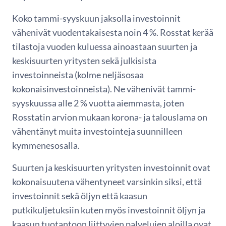
Koko tammi-syyskuun jaksolla investoinnit
vähenivät vuodentakaisesta noin 4 %. Rosstat kerää
tilastoja vuoden kuluessa ainoastaan suurten ja
keskisuurten yritysten sekä julkisista
investoinneista (kolme neljäsosaa
kokonaisinvestoinneista). Ne vähenivät tammi-
syyskuussa alle 2 % vuotta aiemmasta, joten
Rosstatin arvion mukaan korona- ja talouslama on
vähentänyt muita investointeja suunnilleen
kymmenesosalla.
Suurten ja keskisuurten yritysten investoinnit ovat
kokonaisuutena vähentyneet varsinkin siksi, että
investoinnit sekä öljyn että kaasun
putkikuljetuksiin kuten myös investoinnit öljyn ja
kaasun tuotantoon liittyvien palvelujen aloilla ovat