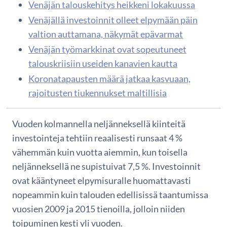
Venäjän talouskehitys heikkeni lokakuussa
Venäjällä investoinnit olleet elpymään päin
valtion auttamana, näkymät epävarmat
Venäjän työmarkkinat ovat sopeutuneet
talouskriisiin useiden kanavien kautta
Koronatapausten määrä jatkaa kasvuaan,
rajoitusten tiukennukset maltillisia
Vuoden kolmannella neljänneksellä kiinteitä
investointeja tehtiin reaalisesti runsaat 4 %
vähemmän kuin vuotta aiemmin, kun toisella
neljänneksellä ne supistuivat 7,5 %. Investoinnit
ovat kääntyneet elpymisuralle huomattavasti
nopeammin kuin talouden edellisissä taantumissa
vuosien 2009 ja 2015 tienoilla, jolloin niiden
toipuminen kesti yli vuoden.