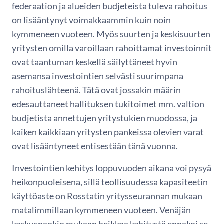
federaation ja alueiden budjeteista tuleva rahoitus
on lisääntynyt voimakkaammin kuin noin
kymmeneen vuoteen. Myös suurten ja keskisuurten
yritysten omilla varoillaan rahoittamat investoinnit
ovat taantuman keskellä säilyttäneet hyvin
asemansa investointien selvästi suurimpana
rahoituslähteenä. Tätä ovat jossakin määrin
edesauttaneet hallituksen tukitoimet mm. valtion
budjetista annettujen yritystukien muodossa, ja
kaiken kaikkiaan yritysten pankeissa olevien varat
ovat lisääntyneet entisestään tänä vuonna.
Investointien kehitys loppuvuoden aikana voi pysyä
heikonpuoleisena, sillä teollisuudessa kapasiteetin
käyttöaste on Rosstatin yritysseurannan mukaan
matalimmillaan kymmeneen vuoteen. Venäjän
keskuspankin mukaan heikkoa kehitystä ennakoi se,