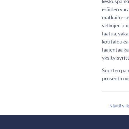
keskuspankin
eräiden vara
matkailu- se
velkojen uu
laatua, vaka
kotitalouksi
laajentaa ka
yksityisyrit
Suurten pank
prosentin ve
Näytä vii