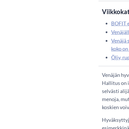
Viikkoka
BOFIT e
Venäjäll
Venäjä s
koko on
Öljy, r
Venäjän hyvä
Hallitus on 
selvästi alij
menoja, mutt
koskien voiv
Hyväksyttyj
esimerkkinä