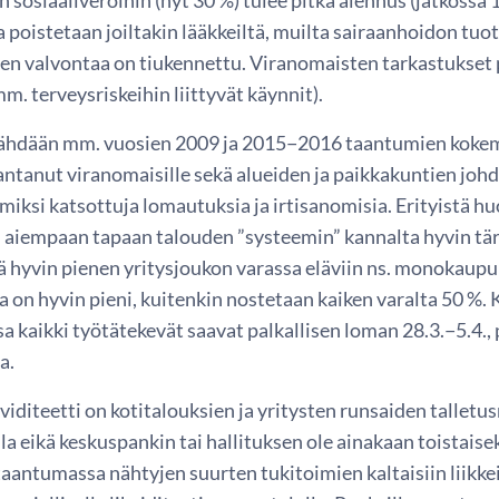
a poistetaan joiltakin lääkkeiltä, muilta sairaanhoidon tuotte
en valvontaa on tiukennettu. Viranomaisten tarkastukset pa
 mm. terveysriskeihin liittyvät käynnit).
nähdään mm. vuosien 2009 ja 2015−2016 taantumien kokemu
antanut viranomaisille sekä alueiden ja paikkakuntien johd
iksi katsottuja lomautuksia ja irtisanomisia. Erityistä hu
 aiempaan tapaan talouden ”systeemin” kannalta hyvin tärk
ekä hyvin pienen yritysjoukon varassa eläviin ns. monokau
ka on hyvin pieni, kuitenkin nostetaan kaiken varalta 50 %.
 kaikki työtätekevät saavat palkallisen loman 28.3.−5.4., 
a.
viditeetti on kotitalouksien ja yritysten runsaiden talletu
lla eikä keskuspankin tai hallituksen ole ainakaan toistais
taantumassa nähtyjen suurten tukitoimien kaltaisiin liikkei