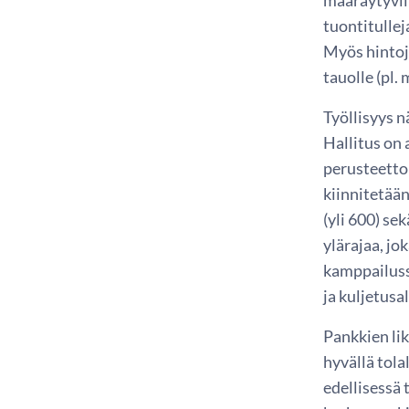
tuontitullej
Myös hintoj
tauolle (pl.
Työllisyys 
Hallitus on 
perusteettom
kiinnitetään
(yli 600) s
ylärajaa, jo
kamppailussa
ja kuljetusal
Pankkien lik
hyvällä tola
edellisessä 