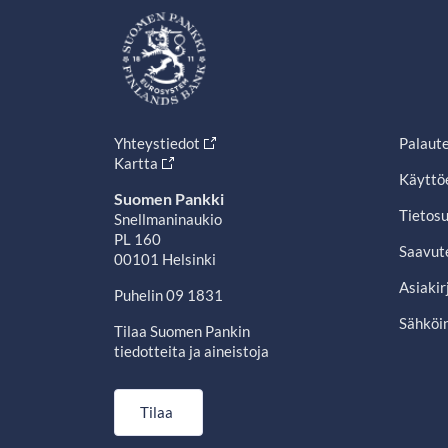
Yhteystiedot
Palaut
Kartta
Käyttö
Suomen Pankki
Tietosu
Snellmaninaukio
PL 160
Saavut
00101 Helsinki
Asiakir
Puhelin 09 1831
Sähköin
Tilaa Suomen Pankin
tiedotteita ja aineistoja
Tilaa