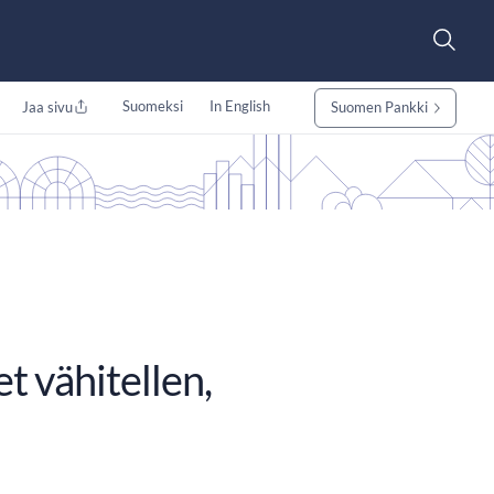
Suomeksi
In English
Jaa sivu
Suomen Pankki
t vähitellen,