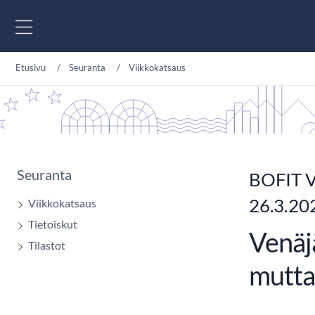
Siirry sisältöön
Etusivu
Seuranta
Viikkokatsaus
Seuranta
BOFIT V
26.3.20
Viikkokatsaus
Tietoiskut
Venäjä
Tilastot
mutta