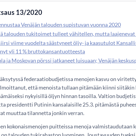
tsaus 13/2020
nnustaa Venäjän talouden supistuvan vuonna 2020
ä talouden tukitoimet tulleet vähitellen, mutta laajenevat
iirsi viime vuodelta säästyneet öljy- ja kaasutulot Kansal
 nyt yli 11 % bruttokansantuotteesta
upla ja Moskovan pörssi jatkaneet luisuaan; Venäjän keskus
ksytyssä federaatiobudjetissa menojen kasvu on viritetty 
ilmoittanut, että menoista tullaan pitämään kiinni siitäkin
äämäiseksi nykyisillä öljyn hinnan tasoilla. Valtion budjetist
a presidentti Putinin kansalaisille 25.3. pitämästä puhee
at muuttaa tilannetta jonkin verran.
en kokonaismenojen puitteissa menoja valmistaudutaan 
 on talouden tukirahaston luominen. Joustavuuden tueksi l