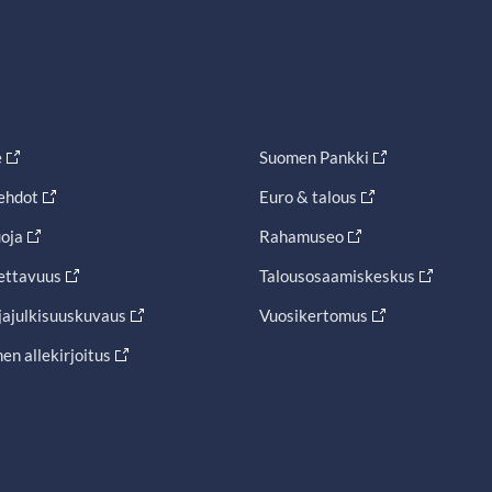
e
Suomen Pankki
ehdot
Euro & talous
oja
Rahamuseo
ettavuus
Talousosaamiskeskus
jajulkisuuskuvaus
Vuosikertomus
en allekirjoitus