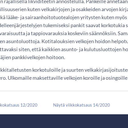
 rajallisella likviditeetin annostelulla. Pankeille annetaan
llisuuserien kuten velkakirjojen ja osakkeiden arvojen kirj
kä lääke- ja sairaanhoitotuotealojen yritysten kuten myös
delleenjärjestelyjen tukemiseksi pankit saavat korkotukia 
varaisuutta ja tappiovarauksia koskeviin säännöksiin. Sama
en asuntoluottoja. Kotitalouksien velkojen hoidon helpotu
ttavaksi siten, että kaikkien asunto- ja kulutusluottojen 
täjien pankkivelkojen hoitoon.
kitalletusten korkotuloille ja suurten velkakirjasijoituste
ro. Ulkomaille maksettaville velkojen koroille ja osingoille
kkokatsaus 12/2020
Näytä viikkokatsaus 14/2020