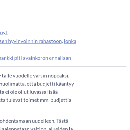
 nyt
lisen hyvinvoinnin rahastoon, jonka
pankki piti avainkoron ennallaan
tälle vuodelle varsin nopeaksi.
 huolimatta, että budjetti kääntyy
a ei ole ollut luvassa lisää
sta tulevat toimet mm. budjettia
kohdentamaan uudelleen. Tästä
aajennetaan valtion, alueiden ja