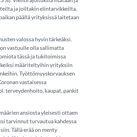
ilta ja joiltakin elintarvikkeilta.
ikan päällä yrityksissä laitetaan
sten valossa hyvin tärkeäksi.
on vastuulle olla sallimatta
omiota tässä ja tukitoimissa
eiksi määriteltyihin yrityksiin
punkeihin. Työttömyyskorvauksen
 Koronan vastaisessa
pl. terveydenhoito, kaupat, pankit
smäärien ansiosta yleisesti ottaen
eksi tarvinnut turvautua kahdessa
siin. Tällä erää on menty