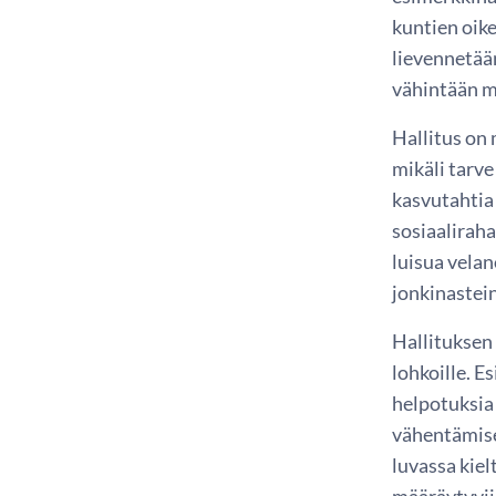
kuntien oik
lievennetään
vähintään m
Hallitus on 
mikäli tarve
kasvutahtia 
sosiaaliraha
luisua velan
jonkinastei
Hallituksen
lohkoille. E
helpotuksia
vähentämise
luvassa kiel
määräytyviin