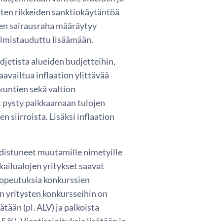
sten rikkeiden sanktiokäytäntöä
iden sairausraha määräytyy
almistauduttu lisäämään.
djetista alueiden budjetteihin,
availtua inflaation ylittävää
 kuntien sekä valtion
ät pysty paikkaamaan tulojen
n siirroista. Lisäksi inflaation
hdistuneet muutamille nimetyille
tkailualojen yritykset saavat
sopeutuksia konkurssien
n yritysten konkursseihin on
tään (pl. ALV) ja palkoista
5 %). Vientirajoituksia lisätään ja