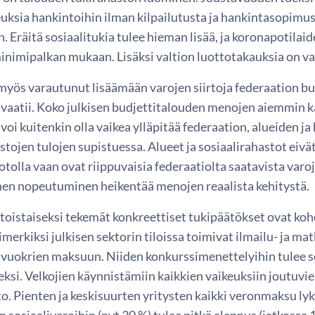
euksia hankintoihin ilman kilpailutusta ja hankintasopimu
. Eräitä sosiaalitukia tulee hieman lisää, ja koronapotila
inimipalkan mukaan. Lisäksi valtion luottotakauksia on v
myös varautunut lisäämään varojen siirtoja federaation bu
 vaatii. Koko julkisen budjettitalouden menojen aiemmin ka
voi kuitenkin olla vaikea ylläpitää federaation, alueiden ja
stojen tulojen supistuessa. Alueet ja sosiaalirahastot eiv
otolla vaan ovat riippuvaisia federaatiolta saatavista varoje
nen nopeutuminen heikentää menojen reaalista kehitystä.
 toistaiseksi tekemät konkreettiset tukipäätökset ovat ko
simerkiksi julkisen sektorin tiloissa toimivat ilmailu- ja ma
 vuokrien maksuun. Niiden konkurssimenettelyihin tulee 
ksi. Velkojien käynnistämiin kaikkien vaikeuksiin joutuvie
to. Pienten ja keskisuurten yritysten kaikki veronmaksu lykä
 sosiaaliveroihin (nyt 30 %) tulee pitkä alennus (jatkossa 1