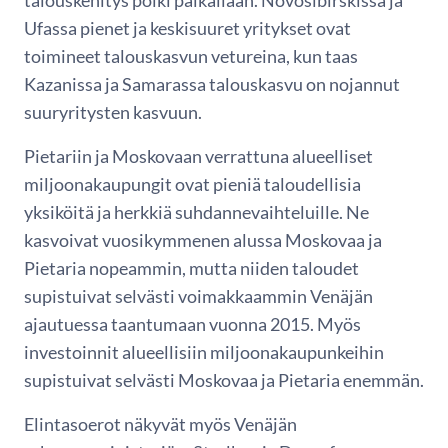
Ufassa pienet ja keskisuuret yritykset ovat
toimineet talouskasvun vetureina, kun taas
Kazanissa ja Samarassa talouskasvu on nojannut
suuryritysten kasvuun.
Pietariin ja Moskovaan verrattuna alueelliset
miljoonakaupungit ovat pieniä taloudellisia
yksiköitä ja herkkiä suhdannevaihteluille. Ne
kasvoivat vuosikymmenen alussa Moskovaa ja
Pietaria nopeammin, mutta niiden taloudet
supistuivat selvästi voimakkaammin Venäjän
ajautuessa taantumaan vuonna 2015. Myös
investoinnit alueellisiin miljoonakaupunkeihin
supistuivat selvästi Moskovaa ja Pietaria enemmän.
Elintasoerot näkyvät myös Venäjän