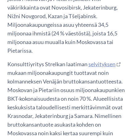
väkirikkainta ovat Novosibirsk, Jekaterinburg,
Nižni Novgorod, Kazan ja Tšeljabinsk.
Miljoonakaupungeissa asuu yhteensä 34,5
miljoonaa ihmistä (24 % väestöstä), joista 16,5
miljoonaa asuu muualla kuin Moskovassa tai
Pietarissa.
Konsulttiyritys Strelkan laatiman
selvityksen
mukaan miljoonakaupungit tuottavat noin
kolmanneksen Venäjän bruttokansantuotteesta.
Moskovan ja Pietariin osuus miljoonakaupunkien
BKT-kokonaisuudesta on noin 70 %. Alueellisista
keskuksista taloudellisesti merkittävimmät ovat
Krasnodar, Jekaterinburg ja Samara. Nimellinen
bruttokansantuote asukasta kohden on
Moskovassa noin kaksi kertaa suurempi kuin