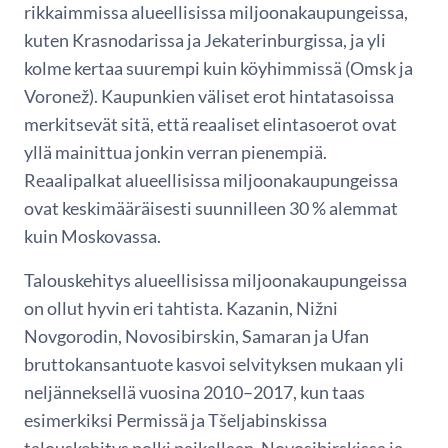
rikkaimmissa alueellisissa miljoonakaupungeissa,
kuten Krasnodarissa ja Jekaterinburgissa, ja yli
kolme kertaa suurempi kuin köyhimmissä (Omsk ja
Voronež). Kaupunkien väliset erot hintatasoissa
merkitsevät sitä, että reaaliset elintasoerot ovat
yllä mainittua jonkin verran pienempiä.
Reaalipalkat alueellisissa miljoonakaupungeissa
ovat keskimääräisesti suunnilleen 30 % alemmat
kuin Moskovassa.
Talouskehitys alueellisissa miljoonakaupungeissa
on ollut hyvin eri tahtista. Kazanin, Nižni
Novgorodin, Novosibirskin, Samaran ja Ufan
bruttokansantuote kasvoi selvityksen mukaan yli
neljänneksellä vuosina 2010–2017, kun taas
esimerkiksi Permissä ja Tšeljabinskissa
talouskehitys polki paikallaan. Novosibirskissa ja