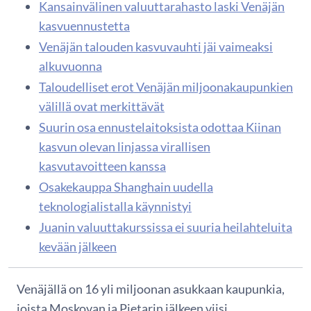
Kansainvälinen valuuttarahasto laski Venäjän
kasvuennustetta
Venäjän talouden kasvuvauhti jäi vaimeaksi
alkuvuonna
Taloudelliset erot Venäjän miljoonakaupunkien
välillä ovat merkittävät
Suurin osa ennustelaitoksista odottaa Kiinan
kasvun olevan linjassa virallisen
kasvutavoitteen kanssa
Osakekauppa Shanghain uudella
teknologialistalla käynnistyi
Juanin valuuttakurssissa ei suuria heilahteluita
kevään jälkeen
Venäjällä on 16 yli miljoonan asukkaan kaupunkia,
joista Moskovan ja Pietarin jälkeen viisi