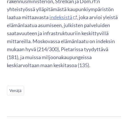
rakennusministeriön, Strelkan ja Dom.rf:n
yhteistyössä ylläpitämästä kaupunkiympäristön
laatua mittaavasta
indeksistä
, joka arvioi yleistä
elämänlaatua asumiseen, julkisten palveluiden
saatavuuteen ja infrastruktuuriin keskittyvillä
mittareilla. Moskovassa elämänlaatu on indeksin
mukaan hyvä (214/300), Pietarissa tyydyttävä
(181), ja muissa miljoonakaupungeissa
keskiarvoltaan maan keskitasoa (135).
Venäjä