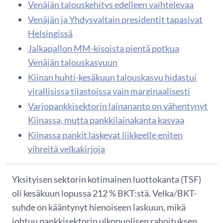
Venäjän talouskehitys edelleen vaihtelevaa
Venäjän ja Yhdysvaltain presidentit tapasivat
Helsingissä
Jalkapallon MM-kisoista pientä potkua
Venäjän talouskasvuun
Kiinan huhti-kesäkuun talouskasvu hidastui
virallisissa tilastoissa vain marginaalisesti
Varjopankkisektorin lainananto on vähentynyt
Kiinassa, mutta pankkilainakanta kasvaa
Kiinassa pankit laskevat liikkeelle eniten
vihreitä velkakirjoja
Yksityisen sektorin kotimainen luottokanta (TSF)
oli kesäkuun lopussa 212 % BKT:stä. Velka/BKT-
suhde on kääntynyt hienoiseen laskuun, mikä
johtuu pankkisektorin ulkopuolisen rahoituksen