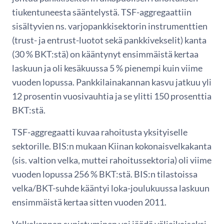
tiukentuneesta sääntelystä. TSF-aggregaattiin
sisältyvien ns. varjopankkisektorin instrumenttien
(trust- ja entrust-luotot sekä pankkivekselit) kanta
(30 % BKT:stä) on kääntynyt ensimmäistä kertaa
laskuun ja oli kesäkuussa 5 % pienempi kuin viime
vuoden lopussa. Pankkilainakannan kasvu jatkuu yli
12 prosentin vuosivauhtia ja se ylitti 150 prosenttia
BKT:stä.
TSF-aggregaatti kuvaa rahoitusta yksityiselle
sektorille. BIS:n mukaan Kiinan kokonaisvelkakanta
(sis. valtion velka, muttei rahoitussektoria) oli viime
vuoden lopussa 256 % BKT:stä. BIS:n tilastoissa
velka/BKT-suhde kääntyi loka-joulukuussa laskuun
ensimmäistä kertaa sitten vuoden 2011.
Velkakannan supistuminen voi jäädä väliaikaiseksi,