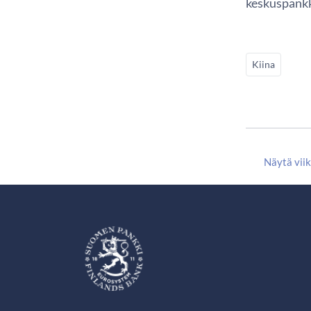
keskuspankk
Kiina
Näytä vii