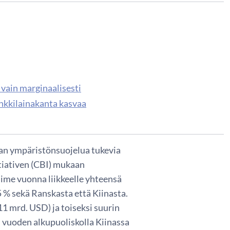
 vain marginaalisesti
nkkilainakanta kasvaa
etaan ympäristönsuojelua tukevia
tiativen (CBI) mukaan
viime vuonna liikkeelle yhteensä
15 % sekä Ranskasta että Kiinasta.
11 mrd. USD) ja toiseksi suurin
 vuoden alkupuoliskolla Kiinassa