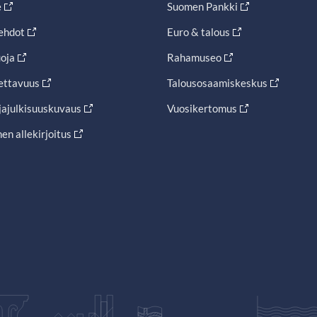
e
Suomen Pankki
ehdot
Euro & talous
oja
Rahamuseo
ettavuus
Talousosaamiskeskus
jajulkisuuskuvaus
Vuosikertomus
en allekirjoitus