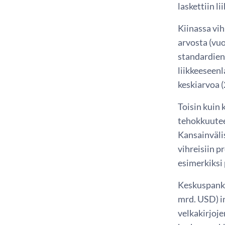
laskettiin l
Kiinassa vih
arvosta (vuo
standardien
liikkeeseenl
keskiarvoa 
Toisin kuin 
tehokkuutee
Kansainväli
vihreisiin p
esimerkiksi
Keskuspanki
mrd. USD) i
velkakirjoje