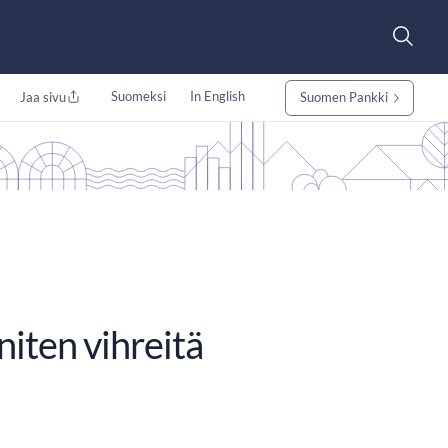
Suomeksi
In English
Jaa sivu
Suomen Pankki
niten vihreitä