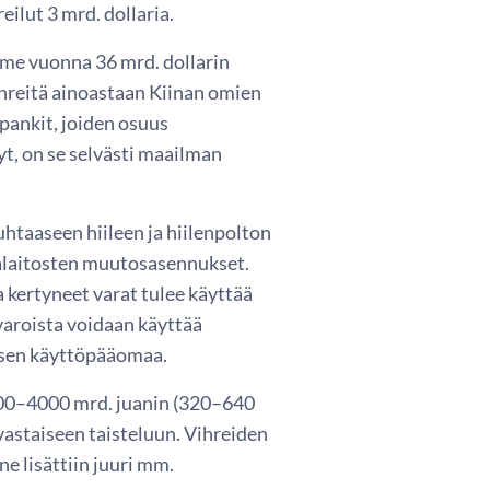
eilut 3 mrd. dollaria.
iime vuonna 36 mrd. dollarin
ihreitä ainoastaan Kiinan omien
pankit, joiden osuus
yt, on se selvästi maailman
uhtaaseen hiileen ja hiilenpolton
imalaitosten muutosasennukset.
 kertyneet varat tulee käyttää
varoista voidaan käyttää
ksen käyttöpääomaa.
000–4000 mrd. juanin (320–640
astaiseen taisteluun. Vihreiden
ne lisättiin juuri mm.