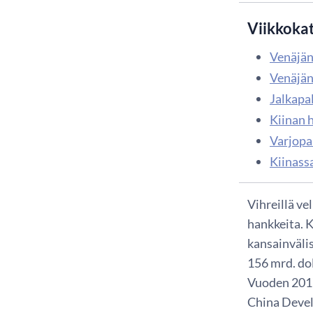
Viikkoka
Venäjän
Venäjän
Jalkapa
Kiinan h
Varjopa
Kiinassa
Vihreillä ve
hankkeita. 
kansainvälis
156 mrd. dol
Vuoden 2017 
China Devel