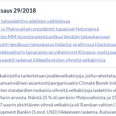
tsaus 29/2018
 talouskehitys edelleen vaihtelevaa
 ja Yhdysvaltain presidentit tapasivat Helsingissä
llon MM-kisoista pientä potkua Venäjän talouskasvuun
uhti-kesäkuun talouskasvu hidastui virallisissa tilastoissa
nkkisektorin lainananto on vähentynyt Kiinassa, mutta pa
 pankit laskevat liikkeelle eniten vihreitä velkakirjoja
lkakirjoilla tarkoitetaan joukkovelkakirjoja, joilla rahoit
Kansainvälisen asiantuntijaorganisaatio Climate Bonds Ini
ten standardien mukaisia vihreitä velkakirjoja laskettiin 
larin arvosta. Näistä 25 % oli peräisin Yhdysvalloista, ja 
suurin yksittäinen vihreä velkakirja oli Ranskan valtion (
opment Bankin (5 mrd. USD) liikkeeseen laskema. Kuluvan