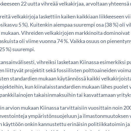
iikkeeseen 22 uutta vihreää velkakirjaa, arvoltaan yhteensä r
reitä velkakirjoja laskettiin kaiken kaikkiaan liikkeeseen v
sikasvu 5 %). Kuitenkin aiempaa suurempi osa (38 %) oli v
 mukaan. Vihreiden velkakirjojen markkinoita dominoivat 
askuista oli viime vuonna 74 %. Vaikka osuus on pienentyn
(25 %) suurempi.
kansainvälisesti, vihreiksi lasketaan Kiinassa esimerkiksi p
n liittyvät projektit sekä fossiilisten polttoaineiden vo
sten standardien mukaan käytännössä kaikki velkakirjoista
rojekteihin, kun kiinalaisstandardien mukaan lähes puolet 
 pankkilainojen takaisinmaksuihin tai kasvattamaan yrity
n arvion mukaan Kiinassa tarvittaisiin vuosittain noin 2
nvestointeja ympäristönsuojeluun ja ilmastonmuutoksen v
n käyttöön onkin kannustettu erinäisin politiikkatoimin ja 