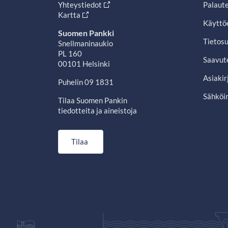
Yhteystiedot
Palaut
Kartta
Käyttö
Suomen Pankki
Tietosu
Snellmaninaukio
PL 160
Saavut
00101 Helsinki
Asiakir
Puhelin 09 1831
Sähköin
Tilaa Suomen Pankin
tiedotteita ja aineistoja
Tilaa