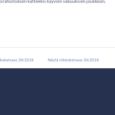
irahoituksen katteeksi käyvien vakuuksien joukkoon.
kkokatsaus 28/2018
Näytä viikkokatsaus 30/2018