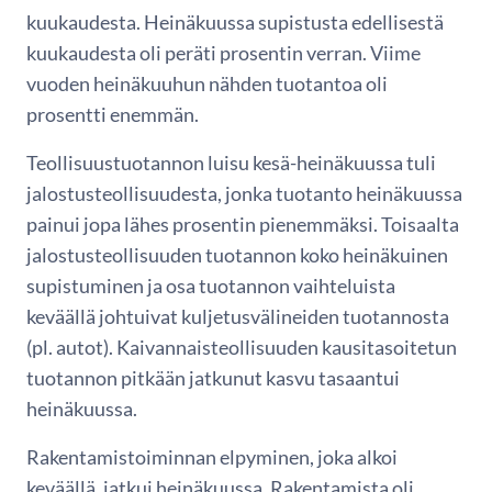
kuukaudesta. Heinäkuussa supistusta edellisestä
kuukaudesta oli peräti prosentin verran. Viime
vuoden heinäkuuhun nähden tuotantoa oli
prosentti enemmän.
Teollisuustuotannon luisu kesä-heinäkuussa tuli
jalostusteollisuudesta, jonka tuotanto heinäkuussa
painui jopa lähes prosentin pienemmäksi. Toisaalta
jalostusteollisuuden tuotannon koko heinäkuinen
supistuminen ja osa tuotannon vaihteluista
keväällä johtuivat kuljetusvälineiden tuotannosta
(pl. autot). Kaivannaisteollisuuden kausitasoitetun
tuotannon pitkään jatkunut kasvu tasaantui
heinäkuussa.
Rakentamistoiminnan elpyminen, joka alkoi
keväällä, jatkui heinäkuussa. Rakentamista oli