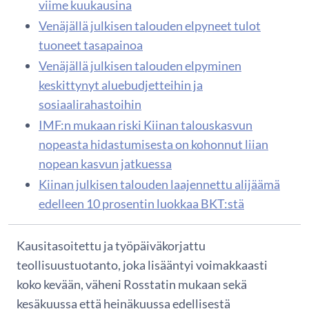
viime kuukausina
Venäjällä julkisen talouden elpyneet tulot
tuoneet tasapainoa
Venäjällä julkisen talouden elpyminen
keskittynyt aluebudjetteihin ja
sosiaalirahastoihin
IMF:n mukaan riski Kiinan talouskasvun
nopeasta hidastumisesta on kohonnut liian
nopean kasvun jatkuessa
Kiinan julkisen talouden laajennettu alijäämä
edelleen 10 prosentin luokkaa BKT:stä
Kausitasoitettu ja työpäiväkorjattu
teollisuustuotanto, joka lisääntyi voimakkaasti
koko kevään, väheni Rosstatin mukaan sekä
kesäkuussa että heinäkuussa edellisestä