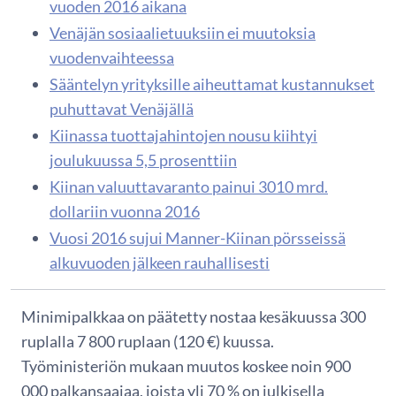
vuoden 2016 aikana
Venäjän sosiaalietuuksiin ei muutoksia
vuodenvaihteessa
Sääntelyn yrityksille aiheuttamat kustannukset
puhuttavat Venäjällä
Kiinassa tuottajahintojen nousu kiihtyi
joulukuussa 5,5 prosenttiin
Kiinan valuuttavaranto painui 3010 mrd.
dollariin vuonna 2016
Vuosi 2016 sujui Manner-Kiinan pörsseissä
alkuvuoden jälkeen rauhallisesti
Minimipalkkaa on päätetty nostaa kesäkuussa 300
ruplalla 7 800 ruplaan (120 €) kuussa.
Työministeriön mukaan muutos koskee noin 900
000 palkansaajaa, joista yli 70 % on julkisella