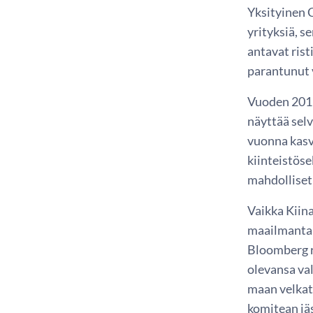
Yksityinen C
yrityksiä, s
antavat ris
parantunut 
Vuoden 2016
näyttää selv
vuonna kasv
kiinteistöse
mahdolliset
Vaikka Kiina
maailmantal
Bloomberg ra
olevansa va
maan velkata
komitean jäs