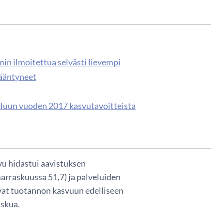
in ilmoitettua selvästi lievempi
sääntyneet
teluun vuoden 2017 kasvutavoitteista
vu hidastui aavistuksen
arraskuussa 51,7) ja palveluiden
vat tuotannon kasvuun edelliseen
skua.