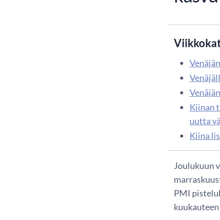
Viikkoka
Venäjän
Venäjäl
Venäjän
Kiinan 
uutta vä
Kiina li
Joulukuun v
marraskuust
PMI pistelu
kuukauteen 