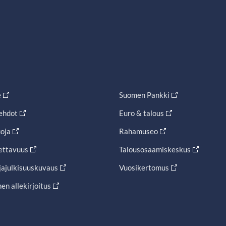
e
Suomen Pankki
ehdot
Euro & talous
oja
Rahamuseo
ettavuus
Talousosaamiskeskus
jajulkisuuskuvaus
Vuosikertomus
en allekirjoitus