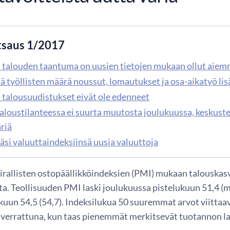
tsaus 1/2017
 talouden taantuma on uusien tietojen mukaan ollut aiemm
lä työllisten määrä noussut, lomautukset ja osa-aikatyö li
 talousuudistukset eivät ole edenneet
taloustilanteessa ei suurta muutosta joulukuussa, keskus
riä
säsi valuuttaindeksiinsä uusia valuuttoja
irallisten ostopäällikköindeksien (PMI) mukaan talouskas
a. Teollisuuden PMI laski joulukuussa pistelukuun 51,4 (m
kuun 54,5 (54,7). Indeksilukua 50 suuremmat arvot viittaa
verrattuna, kun taas pienemmät merkitsevät tuotannon la