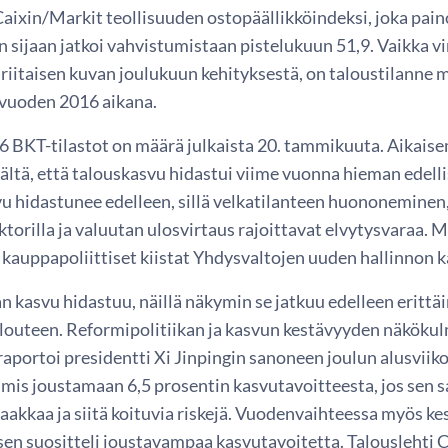
aixin/Markit teollisuuden ostopäällikköindeksi, joka pain
en sijaan jatkoi vahvistumistaan pistelukuun 51,9. Vaikka v
tiriitaisen kuvan joulukuun kehityksestä, on taloustilann
vuoden 2016 aikana.
 BKT-tilastot on määrä julkaista 20. tammikuuta. Aikaise
ältä, että talouskasvu hidastui viime vuonna hieman edell
u hidastunee edelleen, sillä velkatilanteen huononemine
ktorilla ja valuutan ulosvirtaus rajoittavat elvytysvaraa.
 kauppapoliittiset kiistat Yhdysvaltojen uuden hallinnon 
n kasvu hidastuu, näillä näkymin se jatkuu edelleen eritt
outeen. Reformipolitiikan ja kasvun kestävyyden näkökul
portoi presidentti Xi Jinpingin sanoneen joulun alusviiko
lmis joustamaan 6,5 prosentin kasvutavoitteesta, jos sen 
akkaa ja siitä koituvia riskejä. Vuodenvaihteessa myös ke
en suositteli joustavampaa kasvutavoitetta. Talouslehti Cai