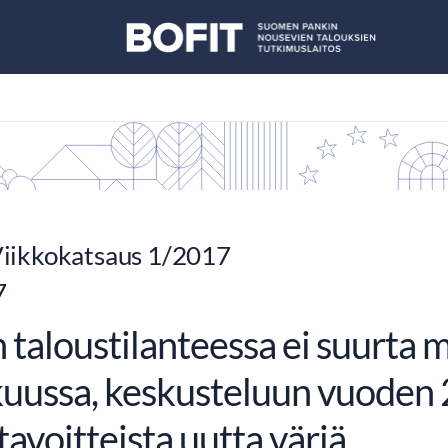
iikkokatsaus 1/2017
7
 taloustilanteessa ei suurta 
kuussa, keskusteluun vuoden
avoitteista uutta väriä