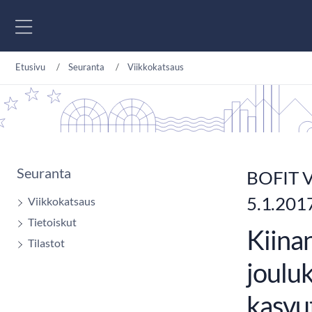
Siirry sisältöön
Etusivu
Seuranta
Viikkokatsaus
Seuranta
BOFIT V
5.1.201
Viikkokatsaus
Tietoiskut
Kiinan
Tilastot
joulu
kasvut