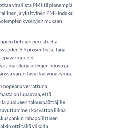
ottaa virallista PMI:tä pienempiä
irallinen ja yksityinen PMI-indeksi
e molempien kyselyjen mukaan
mpien tietojen perusteella
isvuoden 6,9 prosentista. Tänä
n, epävarmuudet
 Myös markkinakorkojen nousu ja
kanssa varjostavat kasvunäkymiä.
äin nopeana verrattuna
masta on lupaavaa, että
lla puolueen talouspäättäjille
saavuttaminen kasvattaa liikaa
skuspankin rahapoliittisen
xin otti tällä viikolla