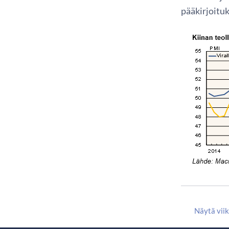
pääkirjoitu
Näytä vii