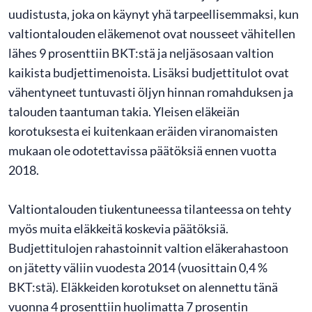
uudistusta, joka on käynyt yhä tarpeellisemmaksi, kun
valtiontalouden eläkemenot ovat nousseet vähitellen
lähes 9 prosenttiin BKT:stä ja neljäsosaan valtion
kaikista budjettimenoista. Lisäksi budjettitulot ovat
vähentyneet tuntuvasti öljyn hinnan romahduksen ja
talouden taantuman takia. Yleisen eläkeiän
korotuksesta ei kuitenkaan eräiden viranomaisten
mukaan ole odotettavissa päätöksiä ennen vuotta
2018.
Valtiontalouden tiukentuneessa tilanteessa on tehty
myös muita eläkkeitä koskevia päätöksiä.
Budjettitulojen rahastoinnit valtion eläkerahastoon
on jätetty väliin vuodesta 2014 (vuosittain 0,4 %
BKT:stä). Eläkkeiden korotukset on alennettu tänä
vuonna 4 prosenttiin huolimatta 7 prosentin