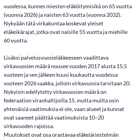
vuodessa, kunnes miesten eläköitymisikä on 65 vuotta
(vuonna 2026) ja naisten 63 vuotta (vuonna 2032).
Nykyään tätä virkakuntaa koskevat yleiset
eläkeikärajat, jotka ovat naisille 55 vuotta ja miehille
60 vuotta.
Lisäksi palvelusvuosieläkkeeseen vaadittava
virkavuosien määrä nousee vuoden 2017 alusta 15,5
vuoteen ja sen jälkeen kuusi kuukautta vuodessa
vuoteen 2026 saakka, jolloin virkavuosia tarvitaan 20.
Nykyisin edellytetty virkavuosien määrä on
federaation viranhaltijoilla 15, mutta muilta osin
yhtenäisiä vaatimuksia ei ole, vaan alueet ja kunnat
ovat saaneet päättää vaatimuksista 10−20
virkavuoden rajoissa.
Muutokset ovat osa orastavaa eläkejärjestelmän