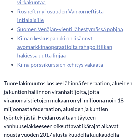
virkakuntaa
Rosneft myi osuuden Vankorneftista
intialaisille
Suomen Venäjän-vienti lähestymässä pohjaa
Kiinan keskuspankki on lisännyt
avomarkkinaoperaatioita rahapolitiikan
hakiessa uutta linjaa
Kiina pörssikurssien kehitys vakaata
Tuore lakimuutos koskee lähinnä federaation, alueiden
ja kuntien hallinnon viranhaltijoita, joita
viranomaistietojen mukaan on yli miljoona noin 18
miljoonasta federaation, alueiden ja kuntien
työntekijästä. Heidän osaltaan täyteen
vanhuuseläkkeeseen oikeuttavat ikärajat alkavat
nousta vuoden 2017 alusta kuudella kuukaudella