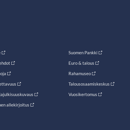
e
Suomen Pankki
ehdot
Euro & talous
oja
Rahamuseo
ettavuus
Talousosaamiskeskus
jajulkisuuskuvaus
Vuosikertomus
en allekirjoitus