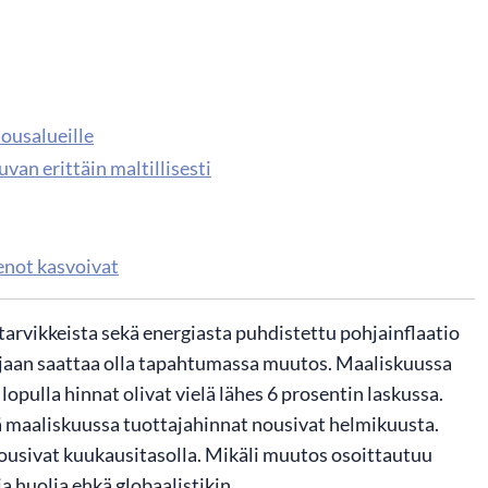
lousalueille
van erittäin maltillisesti
enot kasvoivat
tarvikkeista sekä energiasta puhdistettu pohjainflaatio
 sijaan saattaa olla tapahtumassa muutos. Maaliskuussa
opulla hinnat olivat vielä lähes 6 prosentin laskussa.
tä maaliskuussa tuottajahinnat nousivat helmikuusta.
ousivat kuukausitasolla. Mikäli muutos osoittautuu
ia huolia ehkä globaalistikin.