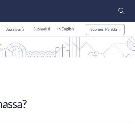
Suomeksi
In English
Jaa sivu
Suomen Pankki
nassa?