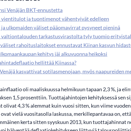
nsi Venäjän BKT-ennustetta
 vientitulot ja tuontimenot vähentyivät edelleen
 ja ulkomaiden väliset pääomavirrat pysyneet pieninä
valtiontalouden tarkastusvirastolta tyly tuomio erityista
äliset rahoituslaitokset ennustavat Kiinan kasvun hidastu
ulkomaankaupan kehitys jäi alkuvuonna heikoksi
hintadeflaatio hellittää Kiinassa?
a Venäjä kasvattivat sotilasmenojaan, myös naapureiden m
ainflaatio oli maaliskuussa helmikuun tapaan 2,3 %, ja elin
tuksen 1,5 prosenttiin. Tuottajahintojen kehityksessä sen
 olivat 4,3 % alemmat kuin vuosi sitten, kun viime vuoden l
 ovat vielä vuositasolla laskussa, merkillepantavaa on, et
mäinen kerta sitten syyskuun 2013, kun tuottajahinnat n
voi hälventää deflaatiokehitykseen liittyviä talouspoliittis