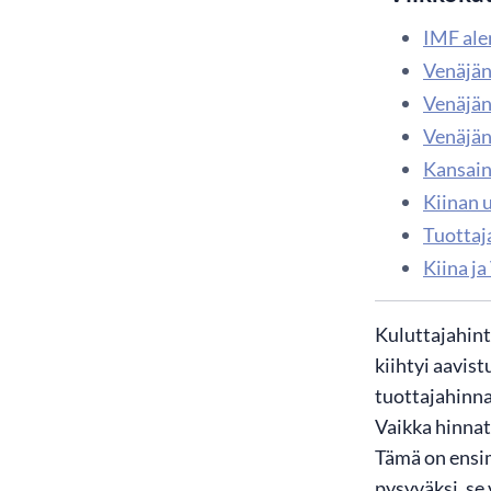
IMF ale
Venäjän
Venäjän
Venäjän 
Kansainv
Kiinan 
Tuottaja
Kiina j
Kuluttajahint
kiihtyi aavis
tuottajahinnat
Vaikka hinnat
Tämä on ensim
pysyväksi, se 