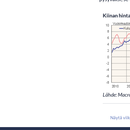
Kiinan hint
Lähde: Macr
Näytä vii