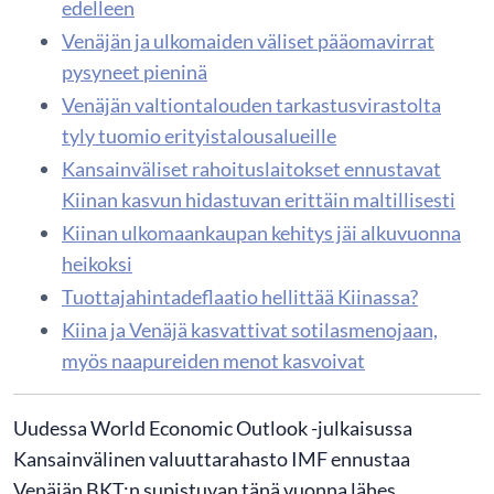
edelleen
Venäjän ja ulkomaiden väliset pääomavirrat
pysyneet pieninä
Venäjän valtiontalouden tarkastusvirastolta
tyly tuomio erityistalousalueille
Kansainväliset rahoituslaitokset ennustavat
Kiinan kasvun hidastuvan erittäin maltillisesti
Kiinan ulkomaankaupan kehitys jäi alkuvuonna
heikoksi
Tuottajahintadeflaatio hellittää Kiinassa?
Kiina ja Venäjä kasvattivat sotilasmenojaan,
myös naapureiden menot kasvoivat
Uudessa World Economic Outlook -julkaisussa
Kansainvälinen valuuttarahasto IMF ennustaa
Venäjän BKT:n supistuvan tänä vuonna lähes