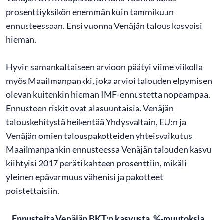
prosenttiyksikön enemmän kuin tammikuun
ennusteessaan. Ensi vuonna Venäjän talous kasvaisi
hieman.
Hyvin samankaltaiseen arvioon päätyi viime viikolla
myös Maailmanpankki, joka arvioi talouden elpymisen
olevan kuitenkin hieman IMF-ennustetta nopeampaa.
Ennusteen riskit ovat alasuuntaisia. Venäjän
talouskehitystä heikentää Yhdysvaltain, EU:n ja
Venäjän omien talouspakotteiden yhteisvaikutus.
Maailmanpankin ennusteessa Venäjän talouden kasvu
kiihtyisi 2017 peräti kahteen prosenttiin, mikäli
yleinen epävarmuus vähenisi ja pakotteet
poistettaisiin.
Ennusteita Venäjän BKT:n kasvusta, %-muutoksia