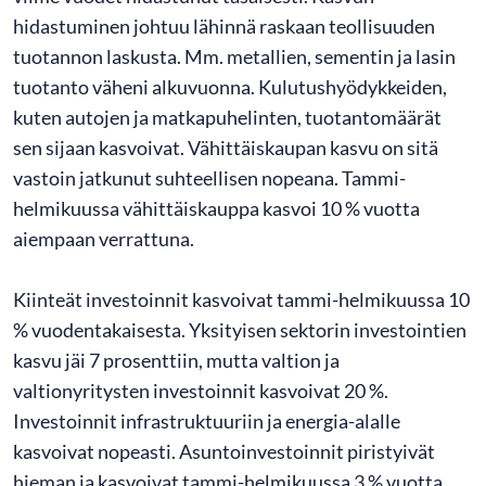
hidastuminen johtuu lähinnä raskaan teollisuuden
tuotannon laskusta. Mm. metallien, sementin ja lasin
tuotanto väheni alkuvuonna. Kulutushyödykkeiden,
kuten autojen ja matkapuhelinten, tuotantomäärät
sen sijaan kasvoivat. Vähittäiskaupan kasvu on sitä
vastoin jatkunut suhteellisen nopeana. Tammi-
helmikuussa vähittäiskauppa kasvoi 10 % vuotta
aiempaan verrattuna.
Kiinteät investoinnit kasvoivat tammi-helmikuussa 10
% vuodentakaisesta. Yksityisen sektorin investointien
kasvu jäi 7 prosenttiin, mutta valtion ja
valtionyritysten investoinnit kasvoivat 20 %.
Investoinnit infrastruktuuriin ja energia-alalle
kasvoivat nopeasti. Asuntoinvestoinnit piristyivät
hieman ja kasvoivat tammi-helmikuussa 3 % vuotta