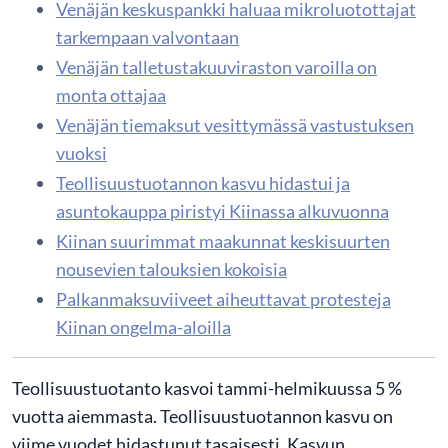
Venäjän keskuspankki haluaa mikroluotottajat
tarkempaan valvontaan
Venäjän talletustakuuviraston varoilla on
monta ottajaa
Venäjän tiemaksut vesittymässä vastustuksen
vuoksi
Teollisuustuotannon kasvu hidastui ja
asuntokauppa piristyi Kiinassa alkuvuonna
Kiinan suurimmat maakunnat keskisuurten
nousevien talouksien kokoisia
Palkanmaksuviiveet aiheuttavat protesteja
Kiinan ongelma-aloilla
Teollisuustuotanto kasvoi tammi-helmikuussa 5 %
vuotta aiemmasta. Teollisuustuotannon kasvu on
viime vuodet hidastunut tasaisesti. Kasvun