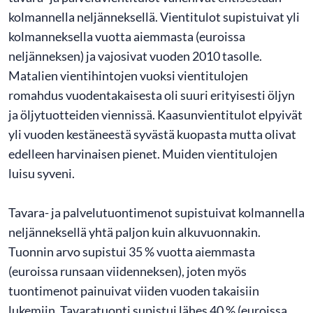
kolmannella neljänneksellä. Vientitulot supistuivat yli
kolmanneksella vuotta aiemmasta (euroissa
neljänneksen) ja vajosivat vuoden 2010 tasolle.
Matalien vientihintojen vuoksi vientitulojen
romahdus vuodentakaisesta oli suuri erityisesti öljyn
ja öljytuotteiden viennissä. Kaasunvientitulot elpyivät
yli vuoden kestäneestä syvästä kuopasta mutta olivat
edelleen harvinaisen pienet. Muiden vientitulojen
luisu syveni.
Tavara- ja palvelutuontimenot supistuivat kolmannella
neljänneksellä yhtä paljon kuin alkuvuonnakin.
Tuonnin arvo supistui 35 % vuotta aiemmasta
(euroissa runsaan viidenneksen), joten myös
tuontimenot painuivat viiden vuoden takaisiin
lukemiin. Tavaratuonti supistui lähes 40 % (euroissa