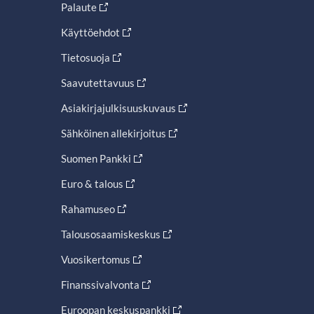
Palaute
Käyttöehdot
Tietosuoja
Saavutettavuus
Asiakirjajulkisuuskuvaus
Sähköinen allekirjoitus
Suomen Pankki
Euro & talous
Rahamuseo
Talousosaamiskeskus
Vuosikertomus
Finanssivalvonta
Euroopan keskuspankki