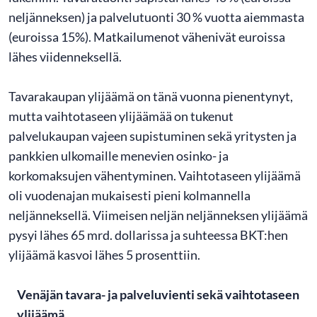
neljänneksen) ja palvelutuonti 30 % vuotta aiemmasta
(euroissa 15%). Matkailumenot vähenivät euroissa
lähes viidenneksellä.
Tavarakaupan ylijäämä on tänä vuonna pienentynyt,
mutta vaihtotaseen ylijäämää on tukenut
palvelukaupan vajeen supistuminen sekä yritysten ja
pankkien ulkomaille menevien osinko- ja
korkomaksujen vähentyminen. Vaihtotaseen ylijäämä
oli vuodenajan mukaisesti pieni kolmannella
neljänneksellä. Viimeisen neljän neljänneksen ylijäämä
pysyi lähes 65 mrd. dollarissa ja suhteessa BKT:hen
ylijäämä kasvoi lähes 5 prosenttiin.
Venäjän tavara- ja palveluvienti sekä vaihtotaseen
ylijäämä