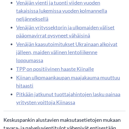
Venäjän vienti ja tuonti viiden vuoden
takaisissa lukemissa vuoden kolmannella
neljänneksellä
Venäjän yrityssektorin ja ulkomaiden väliset
pääomavirrat pysyneet vähäisinä
Venäjän kaasutoimitukset Ukrainaan alkoivat
jälleen, maiden välinen lentoliikenne
loppumassa
TPP on positiivinen haaste Kiinalle
Kiinan ulkomaankaupan maajakauma muuttuu
hitaasti
Pitkään jatkunut tuottajahintojen lasku painaa
yritysten voittoja Kiinassa
Keskuspankin alustavien maksutasetietojen mukaan
tavara- ja palveluvientitulot vähenivät entisestään