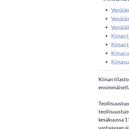
Venäjän
Venäjän
Venäjäl
Kiinan 
Kiinan 
Kiinan v
Kiinassa
​Kiinan tila
ensimmäisellä
Teollisuustu
teollisuustuo
kesäkuussa 11
vastaavaan ai