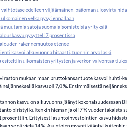
 vaihtotase edelleen ylijäämäinen, pääoman ulosvirta hida
 ulkomainen velka pysyi ennallaan
lä muutamia satoja suomalaisomisteisia yrityksiä
talouskasvu pysytteli 7 prosentissa
talouden rakennemuutos etenee
ienti kasvoi alkuvuonna hitaasti, tuonnin arvo laski
 esiteltiin ulkomaisten yritysten ja verkon valvontaa tiuk
stoviraston mukaan maan bruttokansantuote kasvoi huhti-
 neljänneksellä kasvu oli 7,0 %. Ensimmäisestä neljännek
otannon kasvu on alkuvuonna jäänyt kokonaisuudessaan B
tanto piristyi kuitenkin hieman ja oli 7 % vuodentakaista 
 prosenttiin. Erityisesti asuntoinvestointien kasvu hidast
kaan se oli vielä 14 %. Asuntojen myynti kääntyi kuitenki