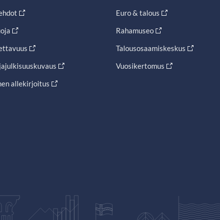
ehdot
Euro & talous
oja
Rahamuseo
ettavuus
Talousosaamiskeskus
jajulkisuuskuvaus
Vuosikertomus
en allekirjoitus