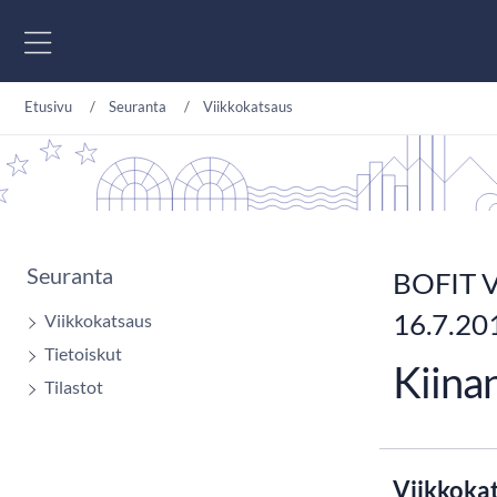
Siirry sisältöön
Etusivu
Seuranta
Viikkokatsaus
Seuranta
BOFIT V
16.7.20
Viikkokatsaus
Tietoiskut
Kiinan
Tilastot
Viikkoka