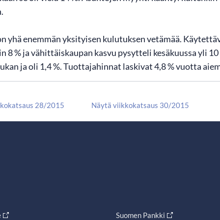
.
n yhä enemmän yksityisen kulutuksen vetämää. Käytettävi
oin 8 % ja vähittäiskaupan kasvu pysytteli kesäkuussa yli 1
ukan ja oli 1,4 %. Tuottajahinnat laskivat 4,8 % vuotta ai
kkokatsaus 28/2015
Näytä viikkokatsaus 30/2015
e
Suomen Pankki