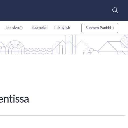
Suomeksi
In English
Jaa sivu
Suomen Pankki
entissa