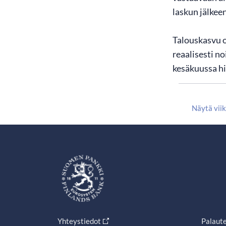
laskun jälkeen
Talouskasvu o
reaalisesti n
kesäkuussa hi
Näytä vii
Yhteystiedot
Palaut