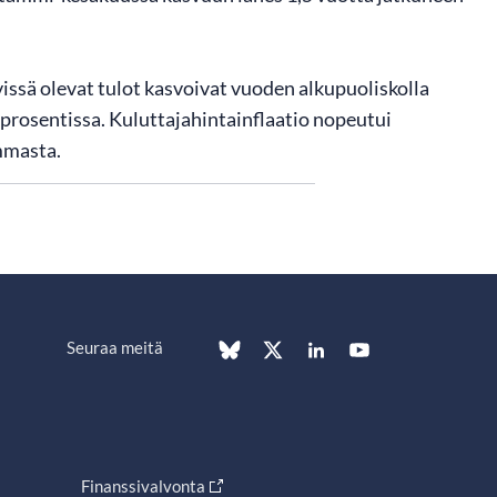
ssä olevat tulot kasvoivat vuoden alkupuoliskolla
0 prosentissa. Kuluttajahintainflaatio nopeutui
emmasta.
Seuraa meitä
Finanssivalvonta