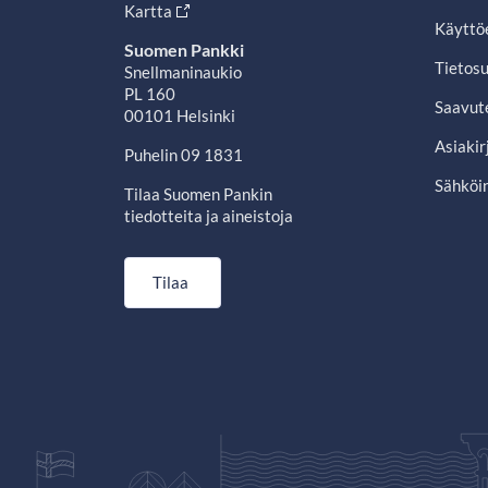
Kartta
Käyttö
Suomen Pankki
Tietosu
Snellmaninaukio
PL 160
Saavut
00101 Helsinki
Asiakir
Puhelin 09 1831
Sähköin
Tilaa Suomen Pankin
tiedotteita ja aineistoja
Tilaa