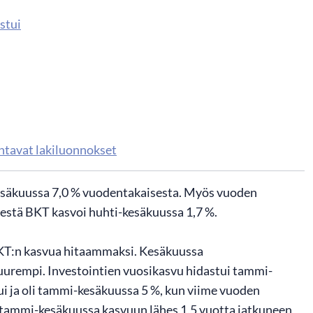
stui
entavat lakiluonnokset
kesäkuussa 7,0 % vuodentakaisesta. Myös vuoden
sestä BKT kasvoi huhti-kesäkuussa 1,7 %.
KT:n kasvua hitaammaksi. Kesäkuussa
suurempi. Investointien vuosikasvu hidastui tammi-
ui ja oli tammi-kesäkuussa 5 %, kun viime vuoden
n tammi-kesäkuussa kasvuun lähes 1,5 vuotta jatkuneen