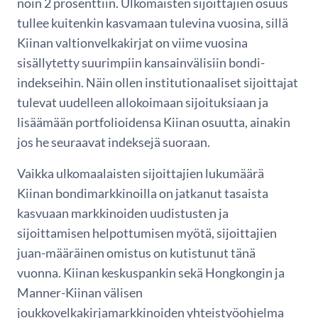
noin 2 prosenttiin. Ulkomaisten sijoittajien osuus
tullee kuitenkin kasvamaan tulevina vuosina, sillä
Kiinan valtionvelkakirjat on viime vuosina
sisällytetty suurimpiin kansainvälisiin bondi-
indekseihin. Näin ollen institutionaaliset sijoittajat
tulevat uudelleen allokoimaan sijoituksiaan ja
lisäämään portfolioidensa Kiinan osuutta, ainakin
jos he seuraavat indeksejä suoraan.
Vaikka ulkomaalaisten sijoittajien lukumäärä
Kiinan bondimarkkinoilla on jatkanut tasaista
kasvuaan markkinoiden uudistusten ja
sijoittamisen helpottumisen myötä, sijoittajien
juan-määräinen omistus on kutistunut tänä
vuonna. Kiinan keskuspankin sekä Hongkongin ja
Manner-Kiinan välisen
joukkovelkakirjamarkkinoiden yhteistyöohjelma