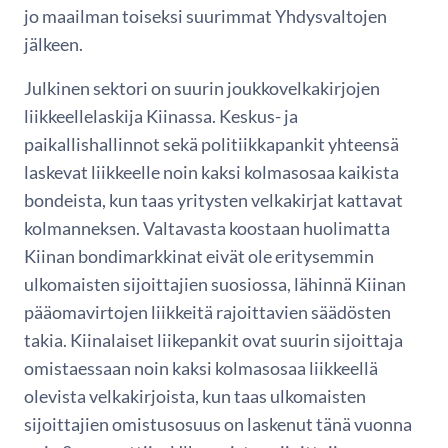
jo maailman toiseksi suurimmat Yhdysvaltojen
jälkeen.
Julkinen sektori on suurin joukkovelkakirjojen
liikkeellelaskija Kiinassa. Keskus- ja
paikallishallinnot sekä politiikkapankit yhteensä
laskevat liikkeelle noin kaksi kolmasosaa kaikista
bondeista, kun taas yritysten velkakirjat kattavat
kolmanneksen. Valtavasta koostaan huolimatta
Kiinan bondimarkkinat eivät ole eritysemmin
ulkomaisten sijoittajien suosiossa, lähinnä Kiinan
pääomavirtojen liikkeitä rajoittavien säädösten
takia. Kiinalaiset liikepankit ovat suurin sijoittaja
omistaessaan noin kaksi kolmasosaa liikkeellä
olevista velkakirjoista, kun taas ulkomaisten
sijoittajien omistusosuus on laskenut tänä vuonna