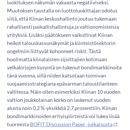
luokituksen näkymän vakaasta negatiiviseksi.
Muutoksen taustalla on luottoluokittajan odotus
siitä, että Kiinan keskushallinto joutuu tukemaan
rahallisesti paikallishallintoja ja valtionomisteisia
yrityksiä. Lisäksi päätökseen vaikuttivat Kiinan
heikot talouskasvunäkymät ja kiinteistösektorin
ongelmiin liittyvät kohonneet riskit. Tästä
huolimatta kiinalaisten sijoittajien kotimaan
velkakirjojen kysyntä on tukenut bondimarkkinoita
tänä vuonna, sillä niiden katsotaan toimivan
suojaamisstrategiana epävarman taloustilanteen
vallitessa. Näin ollen esimerkiksi Kiinan 10 vuoden
valtion joukkolainan korko on laskenut vuoden
alusta noin 0,2 %-yksikköä 2,7 prosenttiin. Kiinan
bondimarkkinoiden erityispiirteistä voi lukea lisää
tuoreesta
BOFIT Discussion Paper -julkaisusta
.