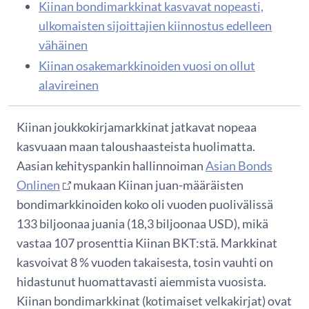
Kiinan bondimarkkinat kasvavat nopeasti,
ulkomaisten sijoittajien kiinnostus edelleen
vähäinen
Kiinan osakemarkkinoiden vuosi on ollut
alavireinen
Kiinan joukkokirjamarkkinat jatkavat nopeaa
kasvuaan maan taloushaasteista huolimatta.
Aasian kehityspankin hallinnoiman
Asian Bonds
Onlinen
mukaan Kiinan juan-määräisten
bondimarkkinoiden koko oli vuoden puolivälissä
133 biljoonaa juania (18,3 biljoonaa USD), mikä
vastaa 107 prosenttia Kiinan BKT:stä. Markkinat
kasvoivat 8 % vuoden takaisesta, tosin vauhti on
hidastunut huomattavasti aiemmista vuosista.
Kiinan bondimarkkinat (kotimaiset velkakirjat) ovat