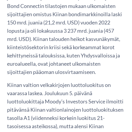
Bond Connectin tilastojen mukaan ulkomaisten
sijoittajien omistus Kiinan bondimarkkinoilla laski
150 mrd. juania (21,2 mrd. USD) vuoden 2022
lopusta ja oli lokakuussa 3 237 mrd. juania (457
mrd. USD). Kiinan talouden heikot kasvunäkymät,
kiinteistösektorin kriisi sekä korkeammat korot
kehittyneissä talouksissa, kuten Yhdysvalloissa ja
euroalueella, ovat johtaneet ulkomaisten
sijoittajien pääoman ulosvirtaamiseen.
Kiinan valtion velkakirjojen luottoluokitus on
vaarassa laskea. Joulukuun 5. päivänä
luottoluokittaja Moody’s Investors Service ilmoitti
pitävänsä Kiinan valtionlainojen luottoluokituksen
tasolla A1 (viidenneksi korkein luokitus 21-
tasoisessa asteikossa), mutta alensi Kiinan