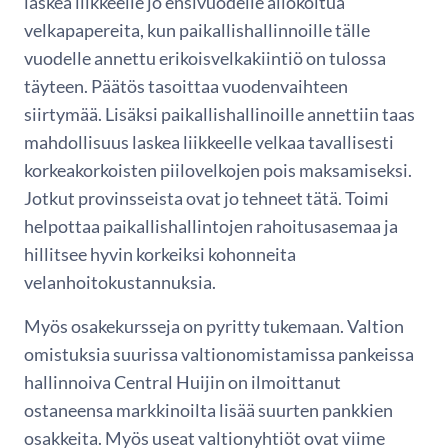
laskea liikkeelle jo ensivuodelle allokoitua
velkapapereita, kun paikallishallinnoille tälle
vuodelle annettu erikoisvelkakiintiö on tulossa
täyteen. Päätös tasoittaa vuodenvaihteen
siirtymää. Lisäksi paikallishallinoille annettiin taas
mahdollisuus laskea liikkeelle velkaa tavallisesti
korkeakorkoisten piilovelkojen pois maksamiseksi.
Jotkut provinsseista ovat jo tehneet tätä. Toimi
helpottaa paikallishallintojen rahoitusasemaa ja
hillitsee hyvin korkeiksi kohonneita
velanhoitokustannuksia.
Myös osakekursseja on pyritty tukemaan. Valtion
omistuksia suurissa valtionomistamissa pankeissa
hallinnoiva Central Huijin on ilmoittanut
ostaneensa markkinoilta lisää suurten pankkien
osakkeita. Myös useat valtionyhtiöt ovat viime