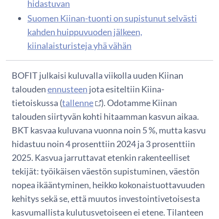
hidastuvan
Suomen Kiinan-tuonti on supistunut selvästi
kahden huippuvuoden jälkeen,
kiinalaisturisteja yhä vähän
BOFIT julkaisi kuluvalla viikolla uuden Kiinan
talouden
ennusteen
jota esiteltiin Kiina-
tietoiskussa (
tallenne
). Odotamme Kiinan
talouden siirtyvän kohti hitaamman kasvun aikaa.
BKT kasvaa kuluvana vuonna noin 5 %, mutta kasvu
hidastuu noin 4 prosenttiin 2024 ja 3 prosenttiin
2025. Kasvua jarruttavat etenkin rakenteelliset
tekijät: työikäisen väestön supistuminen, väestön
nopea ikääntyminen, heikko kokonaistuottavuuden
kehitys sekä se, että muutos investointivetoisesta
kasvumallista kulutusvetoiseen ei etene. Tilanteen