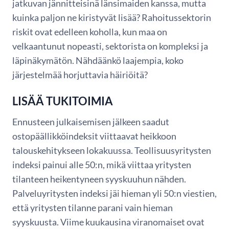
jatkuvan jännitteisinä länsimaiden kanssa, mutta
kuinka paljon ne kiristyvät lisää? Rahoitussektorin
riskit ovat edelleen koholla, kun maa on
velkaantunut nopeasti, sektorista on kompleksi ja
läpinäkymätön. Nähdäänkö laajempia, koko
järjestelmää horjuttavia häiriöitä?
LISÄÄ TUKITOIMIA
Ennusteen julkaisemisen jälkeen saadut
ostopäällikköindeksit viittaavat heikkoon
talouskehitykseen lokakuussa. Teollisuusyritysten
indeksi painui alle 50:n, mikä viittaa yritysten
tilanteen heikentyneen syyskuuhun nähden.
Palveluyritysten indeksi jäi hieman yli 50:n viestien,
että yritysten tilanne parani vain hieman
syyskuusta. Viime kuukausina viranomaiset ovat