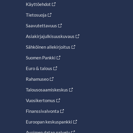
Käyttöehdot
Tietosuoja
Saavutettavuus
Asiakirjajulkisuuskuvaus
Sähköinen allekirjoitus
Suomen Pankki
Euro & talous
Rahamuseo
Talousosaamiskeskus
Vuosikertomus
Finanssivalvonta
Euroopan keskuspankki
Avoimen datan palvelu