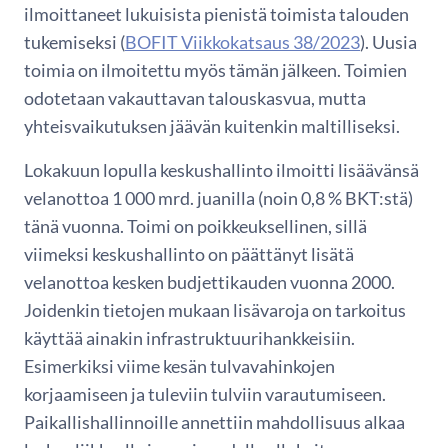
ilmoittaneet lukuisista pienistä toimista talouden
tukemiseksi (
BOFIT Viikkokatsaus 38/2023
). Uusia
toimia on ilmoitettu myös tämän jälkeen. Toimien
odotetaan vakauttavan talouskasvua, mutta
yhteisvaikutuksen jäävän kuitenkin maltilliseksi.
Lokakuun lopulla keskushallinto ilmoitti lisäävänsä
velanottoa 1 000 mrd. juanilla (noin 0,8 % BKT:stä)
tänä vuonna. Toimi on poikkeuksellinen, sillä
viimeksi keskushallinto on päättänyt lisätä
velanottoa kesken budjettikauden vuonna 2000.
Joidenkin tietojen mukaan lisävaroja on tarkoitus
käyttää ainakin infrastruktuurihankkeisiin.
Esimerkiksi viime kesän tulvavahinkojen
korjaamiseen ja tuleviin tulviin varautumiseen.
Paikallishallinnoille annettiin mahdollisuus alkaa