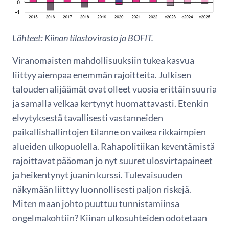
Lähteet: Kiinan tilastovirasto ja BOFIT.
Viranomaisten mahdollisuuksiin tukea kasvua
liittyy aiempaa enemmän rajoitteita. Julkisen
talouden alijäämät ovat olleet vuosia erittäin suuria
ja samalla velkaa kertynyt huomattavasti. Etenkin
elvytyksestä tavallisesti vastanneiden
paikallishallintojen tilanne on vaikea rikkaimpien
alueiden ulkopuolella. Rahapolitiikan keventämistä
rajoittavat pääoman jo nyt suuret ulosvirtapaineet
ja heikentynyt juanin kurssi. Tulevaisuuden
näkymään liittyy luonnollisesti paljon riskejä.
Miten maan johto puuttuu tunnistamiinsa
ongelmakohtiin? Kiinan ulkosuhteiden odotetaan