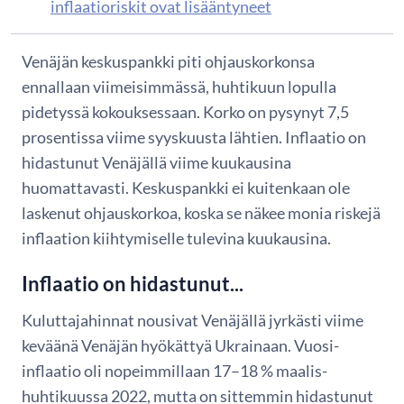
inflaatioriskit ovat lisääntyneet
Venäjän keskuspankki piti ohjauskorkonsa
ennallaan viimeisimmässä, huhtikuun lopulla
pidetyssä kokouksessaan. Korko on pysynyt 7,5
prosentissa viime syyskuusta lähtien. Inflaatio on
hidastunut Venäjällä viime kuukausina
huomattavasti. Keskuspankki ei kuitenkaan ole
laskenut ohjauskorkoa, koska se näkee monia riskejä
inflaation kiihtymiselle tulevina kuukausina.
Inflaatio on hidastunut...
Kuluttajahinnat nousivat Venäjällä jyrkästi viime
keväänä Venäjän hyökättyä Ukrainaan. Vuosi-
inflaatio oli nopeimmillaan 17–18 % maalis-
huhtikuussa 2022, mutta on sittemmin hidastunut