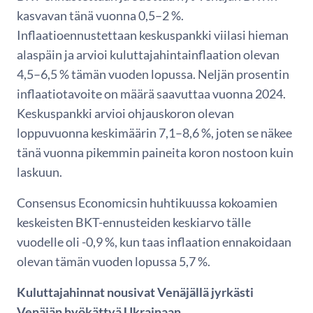
kasvavan tänä vuonna 0,5–2 %.
Inflaatioennustettaan keskuspankki viilasi hieman
alaspäin ja arvioi kuluttajahintainflaation olevan
4,5–6,5 % tämän vuoden lopussa. Neljän prosentin
inflaatiotavoite on määrä saavuttaa vuonna 2024.
Keskuspankki arvioi ohjauskoron olevan
loppuvuonna keskimäärin 7,1–8,6 %, joten se näkee
tänä vuonna pikemmin paineita koron nostoon kuin
laskuun.
Consensus Economicsin huhtikuussa kokoamien
keskeisten BKT-ennusteiden keskiarvo tälle
vuodelle oli -0,9 %, kun taas inflaation ennakoidaan
olevan tämän vuoden lopussa 5,7 %.
Kuluttajahinnat nousivat Venäjällä jyrkästi
Venäjän hyökättyä Ukrainaan