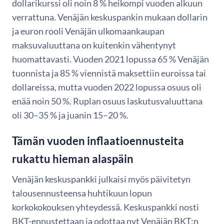
dollarikurssi oli noin 8 % heikompi vuoden alkuun
verrattuna. Venäjän keskuspankin mukaan dollarin
ja euron rooli Venäjän ulkomaankaupan
maksuvaluuttana on kuitenkin vähentynyt
huomattavasti. Vuoden 2021 lopussa 65 % Venäjän
tuonnista ja 85 % viennistä maksettiin euroissa tai
dollareissa, mutta vuoden 2022 lopussa osuus oli
enää noin 50 %. Ruplan osuus laskutusvaluuttana
oli 30–35 % ja juanin 15–20 %.
Tämän vuoden inflaatioennusteita
rukattu hieman alaspäin
Venäjän keskuspankki julkaisi myös päivitetyn
talousennusteensa huhtikuun lopun
korkokokouksen yhteydessä. Keskuspankki nosti
BKT-ennustettaan ja odottaa nyt Venäjän BKT:n