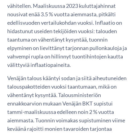
vähitellen. Maaliskuussa 2023 kuluttajahinnat
nousivat enää 3.5 % vuotta aiemmasta, pitkälti
edellisvuoden vertailukohdan vuoksi. Inflaatio on
hidastunut useiden tekijöiden vuoksi: talouden
taantuma on vähentänyt kysyntää, tuonnin
elpyminen on lievittänyt tarjonnan pullonkauloja ja
vahvempi rupla on hillinnyt tuontihintojen kautta
välittyviä inflaatiopaineita.
Venäjän talous kääntyi sodan ja siitä aiheutuneiden
talouspakotteiden vuoksi taantumaan, mikä on
vähentänyt kysyntää. Talousministeriön
ennakkoarvion mukaan Venäjän BKT supistui
tammi-maaliskuussa edelleen noin 2 % vuotta
aiemmasta. Tuonnin voimakas supistuminen viime
keväänä rajoitti monien tavaroiden tarjontaa