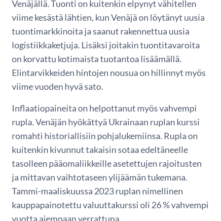
Venäjällä. Tuonti on kuitenkin elpynyt vähitellen
viime kesästä lähtien, kun Venäjä on löytänyt uusia
tuontimarkkinoita ja saanut rakennettua uusia
logistiikkaketjuja. Lisäksi joitakin tuontitavaroita
on korvattu kotimaista tuotantoa lisäämällä.
Elintarvikkeiden hintojen nousua on hillinnyt myös
viime vuoden hyvä sato.
Inflaatiopaineita on helpottanut myös vahvempi
rupla. Venäjän hyökättyä Ukrainaan ruplan kurssi
romahti historiallisiin pohjalukemiinsa. Rupla on
kuitenkin kivunnut takaisin sotaa edeltäneelle
tasolleen pääomaliikkeille asetettujen rajoitusten
ja mittavan vaihtotaseen ylijäämän tukemana.
Tammi-maaliskuussa 2023 ruplan nimellinen
kauppapainotettu valuuttakurssi oli 26 % vahvempi
vuotta aiempaan verrattuna.