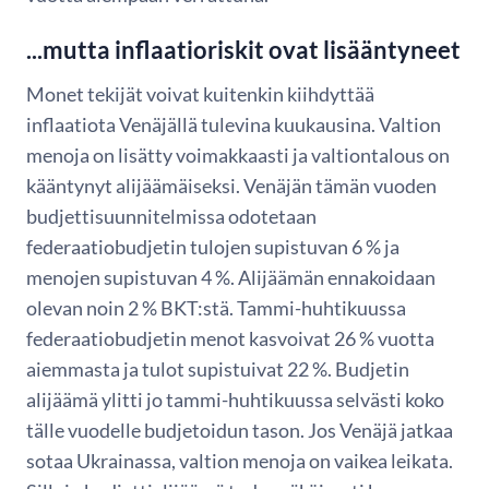
...mutta inflaatioriskit ovat lisääntyneet
Monet tekijät voivat kuitenkin kiihdyttää
inflaatiota Venäjällä tulevina kuukausina. Valtion
menoja on lisätty voimakkaasti ja valtiontalous on
kääntynyt alijäämäiseksi. Venäjän tämän vuoden
budjettisuunnitelmissa odotetaan
federaatiobudjetin tulojen supistuvan 6 % ja
menojen supistuvan 4 %. Alijäämän ennakoidaan
olevan noin 2 % BKT:stä. Tammi-huhtikuussa
federaatiobudjetin menot kasvoivat 26 % vuotta
aiemmasta ja tulot supistuivat 22 %. Budjetin
alijäämä ylitti jo tammi-huhtikuussa selvästi koko
tälle vuodelle budjetoidun tason. Jos Venäjä jatkaa
sotaa Ukrainassa, valtion menoja on vaikea leikata.