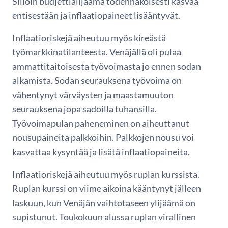
Silloin budjettialijäämä todennäköisesti kasvaa
entisestään ja inflaatiopaineet lisääntyvät.
Inflaatioriskejä aiheutuu myös kireästä
työmarkkinatilanteesta. Venäjällä oli pulaa
ammattitaitoisesta työvoimasta jo ennen sodan
alkamista. Sodan seurauksena työvoima on
vähentynyt värväysten ja maastamuuton
seurauksena jopa sadoilla tuhansilla.
Työvoimapulan paheneminen on aiheuttanut
nousupaineita palkkoihin. Palkkojen nousu voi
kasvattaa kysyntää ja lisätä inflaatiopaineita.
Inflaatioriskejä aiheutuu myös ruplan kurssista.
Ruplan kurssi on viime aikoina kääntynyt jälleen
laskuun, kun Venäjän vaihtotaseen ylijäämä on
supistunut. Toukokuun alussa ruplan virallinen