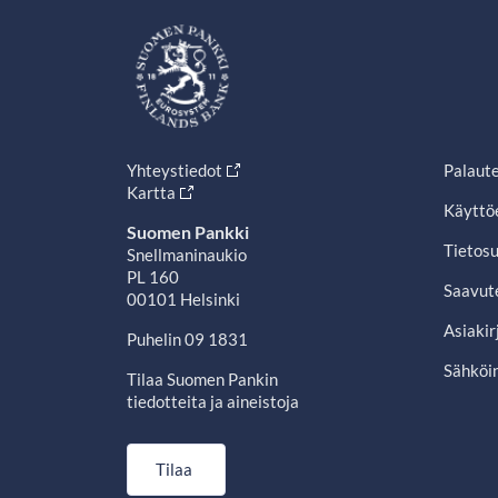
Yhteystiedot
Palaut
Kartta
Käyttö
Suomen Pankki
Tietosu
Snellmaninaukio
PL 160
Saavut
00101 Helsinki
Asiakir
Puhelin 09 1831
Sähköin
Tilaa Suomen Pankin
tiedotteita ja aineistoja
Tilaa