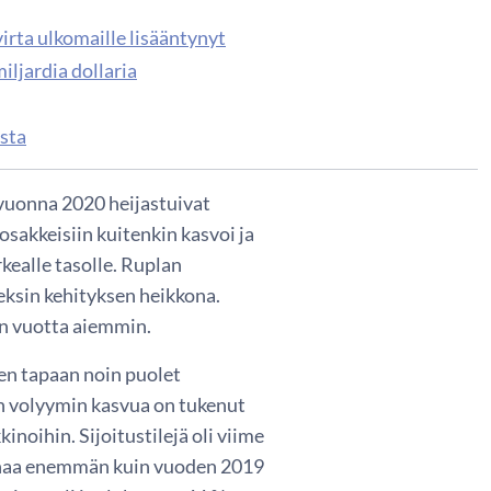
rta ulkomaille lisääntynyt
ljardia dollaria
sta
vuonna 2020 heijastuivat
sakkeisiin kuitenkin kasvoi ja
kealle tasolle. Ruplan
eksin kehityksen heikkona.
in vuotta aiemmin.
ien tapaan noin puolet
in volyymin kasvua on tukenut
inoihin. Sijoitustilejä oli viime
joonaa enemmän kuin vuoden 2019