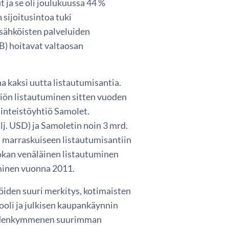
 ja se oli joulukuussa 44 %
sijoitusintoa tuki
 sähköisten palveluiden
TB) hoitavat valtaosan
 kaksi uutta listautumisantia.
iön listautuminen sitten vuoden
iinteistöyhtiö Samolet.
lj. USD) ja Samoletin noin 3 mrd.
 marraskuiseen listautumisantiin
luokan venäläinen listautuminen
uminen vuonna 2011.
iöiden suuri merkitys, kotimaisten
rooli ja julkisen kaupankäynnin
Viidenkymmenen suurimman