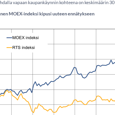
hdalla vapaan kaupankäynnin kohteena on keskimäärin 30
inen MOEX-indeksi kipusi uuteen ennätykseen