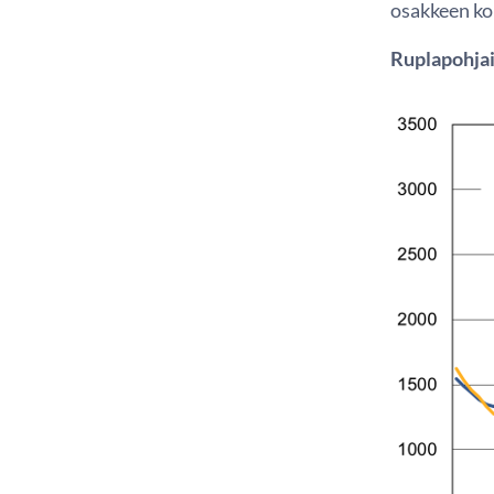
osakkeen ko
Ruplapohja