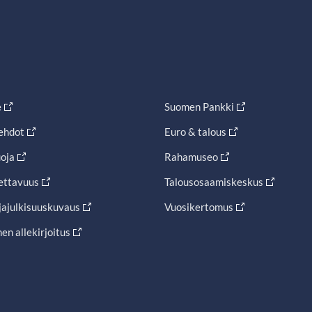
e
Suomen Pankki
ehdot
Euro & talous
oja
Rahamuseo
ettavuus
Talousosaamiskeskus
jajulkisuuskuvaus
Vuosikertomus
en allekirjoitus