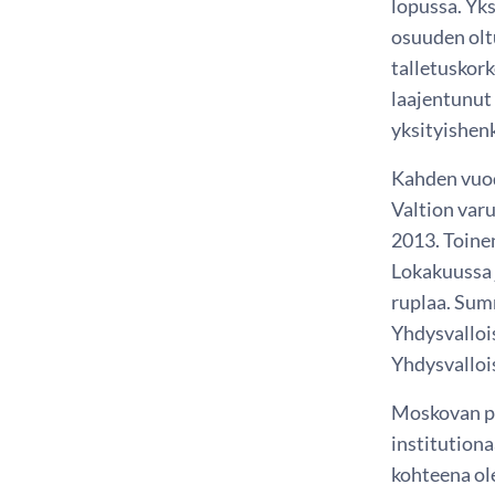
lopussa. Yk
osuuden olt
talletuskork
laajentunut 
yksityishenk
Kahden vuod
Valtion var
2013. Toinen
Lokakuussa j
ruplaa. Sum
Yhdysvallois
Yhdysvalloi
Moskovan pör
institutiona
kohteena ol