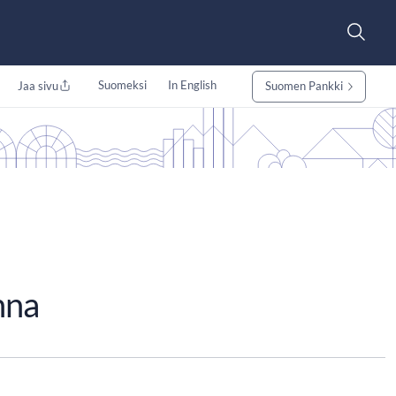
Suomeksi
In English
Jaa sivu
Suomen Pankki
nna