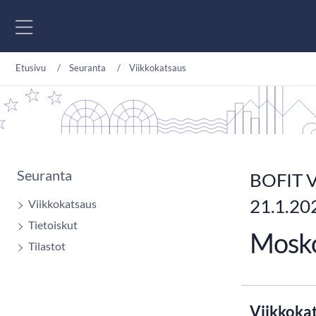
Siirry sisältöön
Etusivu
Seuranta
Viikkokatsaus
Seuranta
BOFIT V
21.1.20
Viikkokatsaus
Tietoiskut
Mosko
Tilastot
Viikkoka