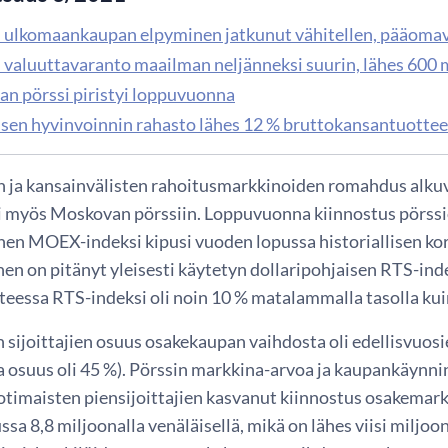
 ulkomaankaupan elpyminen jatkunut vähitellen, pääomavi
 valuuttavaranto maailman neljänneksi suurin, lähes 600 mi
n pörssi piristyi loppuvuonna
isen hyvinvoinnin rahasto lähes 12 % bruttokansantuottee
n ja kansainvälisten rahoitusmarkkinoiden romahdus alku
i myös Moskovan pörssiin. Loppuvuonna kiinnostus pörssio
nen MOEX-indeksi kipusi vuoden lopussa historiallisen kor
en on pitänyt yleisesti käytetyn dollaripohjaisen RTS-ind
eessa RTS-indeksi oli noin 10 % matalammalla tasolla ku
 sijoittajien osuus osakekaupan vaihdosta oli edellisvuos
a osuus oli 45 %). Pörssin markkina-arvoa ja kaupankäynn
kotimaisten piensijoittajien kasvanut kiinnostus osakemarkk
ssa 8,8 miljoonalla venäläisellä, mikä on lähes viisi mil