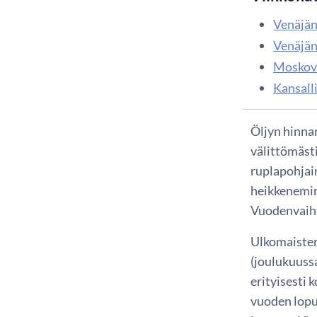
Venäjän
Venäjän
Moskova
Kansall
Öljyn hinna
välittömäst
ruplapohjai
heikkenemin
Vuodenvaiht
Ulkomaisten
(joulukuuss
erityisesti 
vuoden lopu