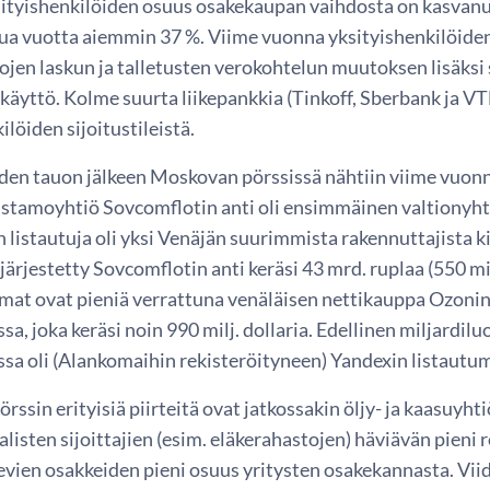
sityishenkilöiden osuus osakekaupan vaihdosta on kasvanut
ua vuotta aiemmin 37 %. Viime vuonna yksityishenkilöiden 
ojen laskun ja talletusten verokohtelun muutoksen lisäksi
käyttö. Kolme suurta liikepankkia (Tinkoff, Sberbank ja V
ilöiden sijoitustileistä.
en tauon jälkeen Moskovan pörssissä nähtiin viime vuonna
ustamoyhtiö Sovcomflotin anti oli ensimmäinen valtionyht
 listautuja oli yksi Venäjän suurimmista rakennuttajista k
ärjestetty Sovcomflotin anti keräsi 43 mrd. ruplaa (550 mi
mat ovat pieniä verrattuna venäläisen nettikauppa Ozonin
sa, joka keräsi noin 990 milj. dollaria. Edellinen miljardi
ssa oli (Alankomaihin rekisteröityneen) Yandexin listaut
ssin erityisiä piirteitä ovat jatkossakin öljy- ja kaasuyht
alisten sijoittajien (esim. eläkerahastojen) häviävän pieni 
evien osakkeiden pieni osuus yritysten osakekannasta. 