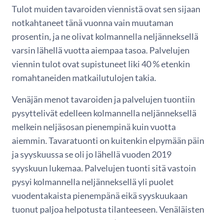
Tulot muiden tavaroiden viennistä ovat sen sijaan
notkahtaneet tänä vuonna vain muutaman
prosentin, ja ne olivat kolmannella neljänneksellä
varsin lähellä vuotta aiempaa tasoa. Palvelujen
viennin tulot ovat supistuneet liki 40 % etenkin
romahtaneiden matkailutulojen takia.
Venäjän menot tavaroiden ja palvelujen tuontiin
pysyttelivät edelleen kolmannella neljänneksellä
melkein neljäsosan pienempinä kuin vuotta
aiemmin. Tavaratuonti on kuitenkin elpymään päin
ja syyskuussa se oli jo lähellä vuoden 2019
syyskuun lukemaa. Palvelujen tuonti sitä vastoin
pysyi kolmannella neljänneksellä yli puolet
vuodentakaista pienempänä eikä syyskuukaan
tuonut paljoa helpotusta tilanteeseen. Venäläisten