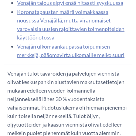
Venäjän talous elpyi enää hitaasti syyskuussa
Koronatapausten määrä voimakkaassa
nousussa Venäjällä, mutta viranomaiset
varovaisia uusien rajoittavien toimenpiteiden
käyttöönotossa
Venäjän ulkomaankaupassa toipumisen
merkkejä, pääomavirta ulkomaille melko suuri
Venäjän tulot tavaroiden ja palvelujen viennistä
olivat keskuspankin alustavien maksutasetietojen
mukaan edelleen vuoden kolmannella
neljänneksellä lähes 30 % vuodentakaista
vähäisemmät. Pudotuslukema oli hieman pienempi
kuin toisella neljänneksellä. Tulot öljyn,
öljytuotteiden ja kaasun viennistä olivat edelleen
melkein puolet pienemmät kuin vuotta aiemmin.