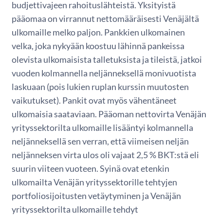
budjettivajeen rahoituslähteistä. Yksityistä
pääomaa on virrannut nettomääräisesti Venäjältä
ulkomaille melko paljon. Pankkien ulkomainen
velka, joka nykyään koostuu lähinnä pankeissa
olevista ulkomaisista talletuksista ja tileistä, jatkoi
vuoden kolmannella neljänneksellä monivuotista
laskuaan (pois lukien ruplan kurssin muutosten
vaikutukset). Pankit ovat myös vähentäneet
ulkomaisia saataviaan. Pääoman nettovirta Venäjän
yrityssektorilta ulkomaille lisääntyi kolmannella
neljänneksellä sen verran, että viimeisen neljän
neljänneksen virta ulos oli vajaat 2,5 % BKT:stä eli
suurin viiteen vuoteen. Syinä ovat etenkin
ulkomailta Venäjän yrityssektorille tehtyjen
portfoliosijoitusten vetäytyminen ja Venäjän
yrityssektorilta ulkomaille tehdyt