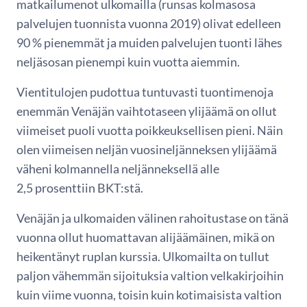
matkailumenot ulkomailla (runsas kolmasosa
palvelujen tuonnista vuonna 2019) olivat edelleen
90 % pienemmät ja muiden palvelujen tuonti lähes
neljäsosan pienempi kuin vuotta aiemmin.
Vientitulojen pudottua tuntuvasti tuontimenoja
enemmän Venäjän vaihtotaseen ylijäämä on ollut
viimeiset puoli vuotta poikkeuksellisen pieni. Näin
olen viimeisen neljän vuosineljänneksen ylijäämä
väheni kolmannella neljänneksellä alle
2,5 prosenttiin BKT:stä.
Venäjän ja ulkomaiden välinen rahoitustase on tänä
vuonna ollut huomattavan alijäämäinen, mikä on
heikentänyt ruplan kurssia. Ulkomailta on tullut
paljon vähemmän sijoituksia valtion velkakirjoihin
kuin viime vuonna, toisin kuin kotimaisista valtion