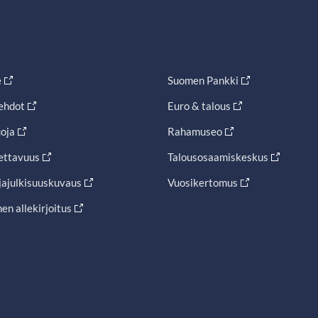
e
Suomen Pankki
ehdot
Euro & talous
oja
Rahamuseo
ettavuus
Talousosaamiskeskus
jajulkisuuskuvaus
Vuosikertomus
en allekirjoitus