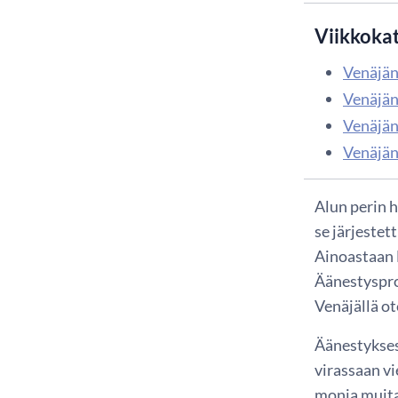
Viikkoka
Venäjän
Venäjän
Venäjän
Venäjän
Alun perin 
se järjestet
Ainoastaan 
Äänestyspros
Venäjällä o
Äänestykses
virassaan v
monia muita