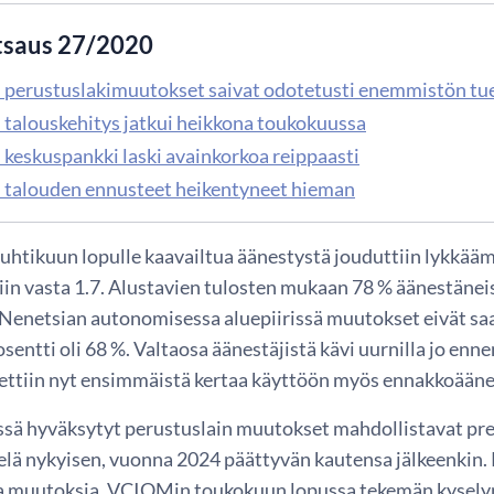
tsaus 27/2020
 perustuslakimuutokset saivat odotetusti enemmistön t
 talouskehitys jatkui heikkona toukokuussa
 keskuspankki laski avainkorkoa reippaasti
 talouden ennusteet heikentyneet hieman
huhtikuun lopulle kaavailtua äänestystä jouduttiin lykkä
tiin vasta 1.7. Alustavien tulosten mukaan 78 % äänestäne
Nenetsian autonomisessa aluepiirissä muutokset eivät s
entti oli 68 %. Valtaosa äänestäjistä kävi uurnilla jo enne
tettiin nyt ensimmäistä kertaa käyttöön myös ennakkoään
sä hyväksytyt perustuslain muutokset mahdollistavat pres
ielä nykyisen, vuonna 2024 päättyvän kautensa jälkeenkin. 
 muutoksia. VCIOMin toukokuun lopussa tekemän kyselyn