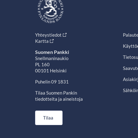
Yhteystiedot
Palaut
Kartta
Käyttö
Suomen Pankki
Tietosu
Snellmaninaukio
PL 160
Saavut
00101 Helsinki
Asiakir
Puhelin 09 1831
Sähköin
Tilaa Suomen Pankin
tiedotteita ja aineistoja
Tilaa