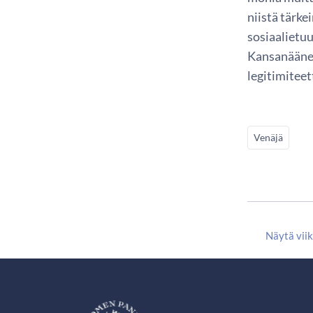
niistä tärk
sosiaalietuu
Kansanäänes
legitimiteet
Venäjä
Näytä vii