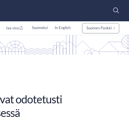
Suomeksi
In English
Jaa sivu
Suomen Pankki
vat odotetusti
essä