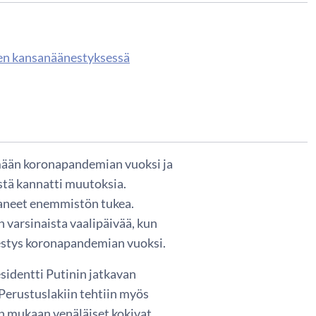
uen kansanäänestyksessä
ämään koronapandemian vuoksi ja
istä kannatti muutoksia.
aaneet enemmistön tukea.
n varsinaista vaalipäivää, kun
estys koronapandemian vuoksi.
identti Putinin jatkavan
Perustuslakiin tehtiin myös
 mukaan venäläiset kokivat