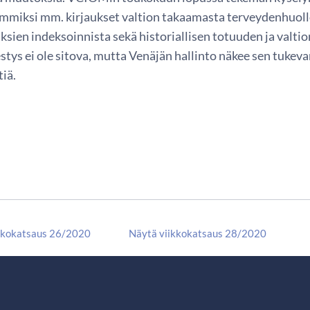
eimmiksi mm. kirjaukset valtion takaamasta terveydenhuoll
ksien indeksoinnista sekä historiallisen totuuden ja valti
tys ei ole sitova, mutta Venäjän hallinto näkee sen tukev
tiä.
kkokatsaus 26/2020
Näytä viikkokatsaus 28/2020