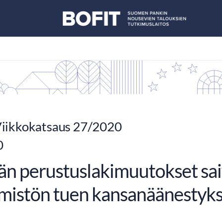
iikkokatsaus 27/2020
0
än perustuslakimuutokset sai
istön tuen kansanäänestyks