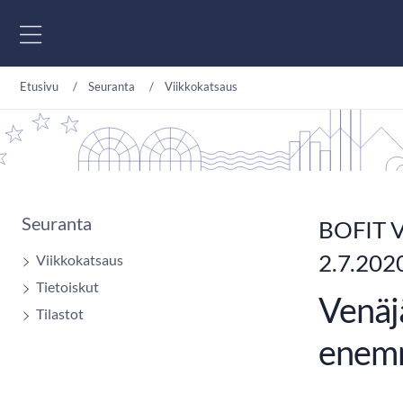
Siirry sisältöön
Etusivu
Seuranta
Viikkokatsaus
Seuranta
BOFIT V
2.7.202
Viikkokatsaus
Tietoiskut
Venäj
Tilastot
enemm