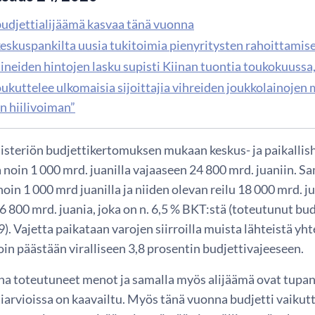
budjettialijäämä kasvaa tänä vuonna
keskuspankilta uusia tukitoimia pienyritysten rahoittamis
ineiden hintojen lasku supisti Kiinan tuontia toukokuussa,
ukuttelee ulkomaisia sijoittajia vihreiden joukkolainojen
n hiilivoiman”
isteriön budjettikertomuksen mukaan keskus- ja paikallis
noin 1 000 mrd. juanilla vajaaseen 24 800 mrd. juaniin. S
oin 1 000 mrd juanilla ja niiden olevan reilu 18 000 mrd. j
800 mrd. juania, joka on n. 6,5 % BKT:stä (toteutunut bud
. Vajetta paikataan varojen siirroilla muista lähteistä yht
lloin päästään viralliseen 3,8 prosentin budjettivajeeseen.
na toteutuneet menot ja samalla myös alijäämä ovat tu
iarvioissa on kaavailtu. Myös tänä vuonna budjetti vaikutt