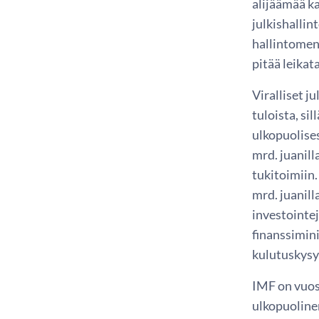
alijäämää ka
julkishallin
hallintomen
pitää leikat
Viralliset j
tuloista, si
ulkopuolises
mrd. juanill
tukitoimiin.
mrd. juanill
investointej
finanssimin
kulutuskysy
IMF on vuosi
ulkopuoline