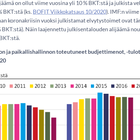
jäämä on ollut viime vuosina yli 10 % BKT:stä ja julkista v
% BKT:stä (ks.
BOFIT Viikkokatsaus 10/2020
). IMF:n viime
an koronakriisin vuoksi julkistamat elvytystoimet ovat t
% BKT:stä). Näin laajennettu julkisentalouden alijäämä nou
 BKT:stä.
on ja paikallishallinnon toteutuneet budjettimenot, -tulot
020