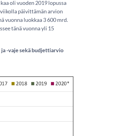
elkaa oli vuoden 2019 lopussa
 viikolla päivittämän arvion
änä vuonna luokkaa 3 600 mrd.
ssee tänä vuonna yli 15
 ja -vaje sekä budjettiarvio