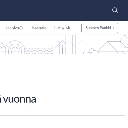
Suomeksi
In English
Jaa sivu
Suomen Pankki
ä vuonna