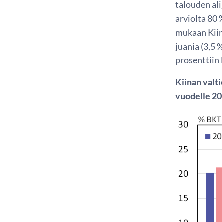
talouden ali
arviolta 80 
mukaan Kiin
juania (3,5 
prosenttiin
Kiinan valti
vuodelle 2