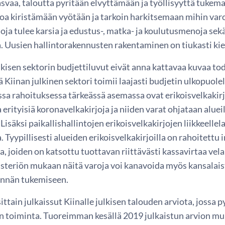
svaa, taloutta pyritään elvyttämään ja työllisyyttä tukema
toa kiristämään vyötään ja tarkoin harkitsemaan mihin varo
oja tulee karsia ja edustus-, matka- ja koulutusmenoja s
a. Uusien hallintorakennusten rakentaminen on tiukasti kiel
ulkisen sektorin budjettiluvut eivät anna kattavaa kuvaa tode
llä Kiinan julkinen sektori toimii laajasti budjetin ulkopuo
sa rahoituksessa tärkeässä asemassa ovat erikoisvelkakirjat
a erityisiä koronavelkakirjoja ja niiden varat ohjataan aluei
 Lisäksi paikallishallintojen erikoisvelkakirjojen liikkeelle
a. Tyypillisesti alueiden erikoisvelkakirjoilla on rahoitettu
a, joiden on katsottu tuottavan riittävästi kassavirtaa vel
isteriön mukaan näitä varoja voi kanavoida myös kansalais
nnän tukemiseen.
ttain julkaissut Kiinalle julkisen talouden arviota, jossa
n toiminta. Tuoreimman kesällä 2019 julkaistun arvion mu