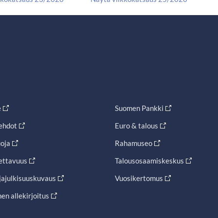
e
Suomen Pankki
ehdot
Euro & talous
oja
Rahamuseo
ettavuus
Talousosaamiskeskus
jajulkisuuskuvaus
Vuosikertomus
en allekirjoitus