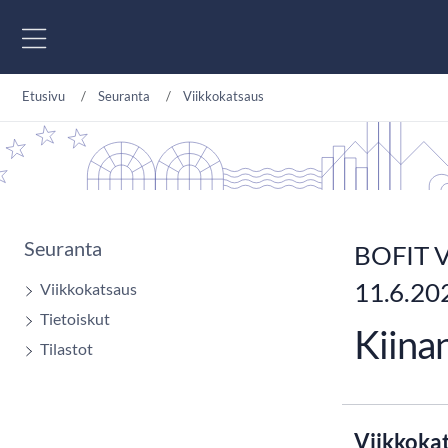
Siirry sisältöön
Etusivu
Seuranta
Viikkokatsaus
Seuranta
BOFIT V
11.6.20
Viikkokatsaus
Tietoiskut
Kiina
Tilastot
Viikkoka