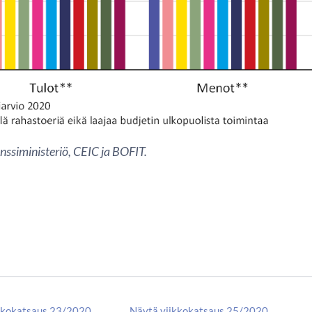
nssiministeriö, CEIC ja BOFIT.
kkokatsaus 23/2020
Näytä viikkokatsaus 25/2020