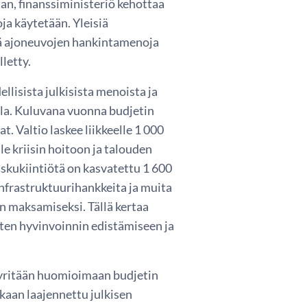
an, finanssiministeriö kehottaa
ja käytetään. Yleisiä
ekä ajoneuvojen hankintamenoja
letty.
llisista julkisista menoista ja
lella. Kuluvana vuonna budjetin
. Valtio laskee liikkeelle 1 000
lle kriisin hoitoon ja talouden
laskukiintiötä on kasvatettu 1 600
 infrastruktuurihankkeita ja muita
an maksamiseksi. Tällä kertaa
ten hyvinvoinnin edistämiseen ja
 pyritään huomioimaan budjetin
kaan laajennettu julkisen