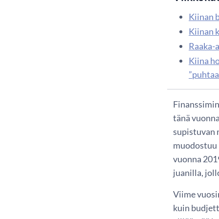
Kiinan 
Kiinan 
Raaka-a
Kiina ho
”puhtaa
Finanssimin
tänä vuonna 
supistuvan n
muodostuu 6 
vuonna 2019)
juanilla, jo
Viime vuosi
kuin budjett