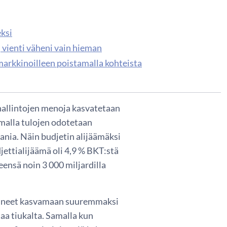
eksi
 vienti väheni vain hieman
 markkinoilleen poistamalla kohteista
hallintojen menoja kasvatetaan
amalla tulojen odotetaan
uania. Näin budjetin alijäämäksi
jettialijäämä oli 4,9 % BKT:stä
eensä noin 3 000 miljardilla
panneet kasvamaan suuremmaksi
aa tiukalta. Samalla kun