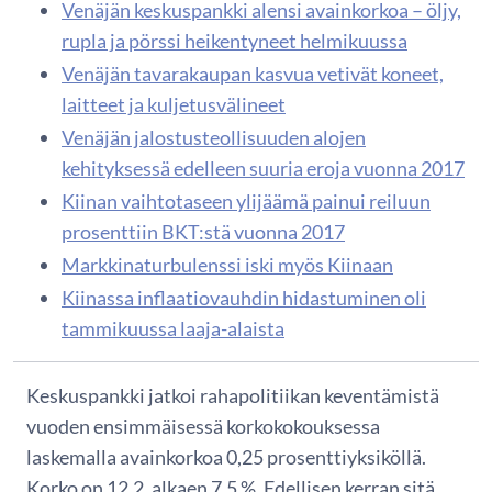
Venäjän keskuspankki alensi avainkorkoa – öljy,
rupla ja pörssi heikentyneet helmikuussa
Venäjän tavarakaupan kasvua vetivät koneet,
laitteet ja kuljetusvälineet
Venäjän jalostusteollisuuden alojen
kehityksessä edelleen suuria eroja vuonna 2017
Kiinan vaihtotaseen ylijäämä painui reiluun
prosenttiin BKT:stä vuonna 2017
Markkinaturbulenssi iski myös Kiinaan
Kiinassa inflaatiovauhdin hidastuminen oli
tammikuussa laaja-alaista
Keskuspankki jatkoi rahapolitiikan keventämistä
vuoden ensimmäisessä korkokokouksessa
laskemalla avainkorkoa 0,25 prosenttiyksiköllä.
Korko on 12.2. alkaen 7,5 %. Edellisen kerran sitä