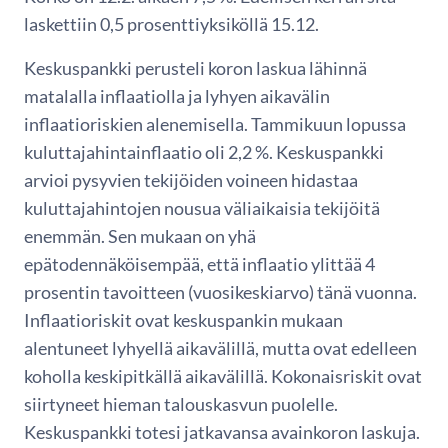
laskettiin 0,5 prosenttiyksiköllä 15.12.
Keskuspankki perusteli koron laskua lähinnä
matalalla inflaatiolla ja lyhyen aikavälin
inflaatioriskien alenemisella. Tammikuun lopussa
kuluttajahintainflaatio oli 2,2 %. Keskuspankki
arvioi pysyvien tekijöiden voineen hidastaa
kuluttajahintojen nousua väliaikaisia tekijöitä
enemmän. Sen mukaan on yhä
epätodennäköisempää, että inflaatio ylittää 4
prosentin tavoitteen (vuosikeskiarvo) tänä vuonna.
Inflaatioriskit ovat keskuspankin mukaan
alentuneet lyhyellä aikavälillä, mutta ovat edelleen
koholla keskipitkällä aikavälillä. Kokonaisriskit ovat
siirtyneet hieman talouskasvun puolelle.
Keskuspankki totesi jatkavansa avainkoron laskuja.