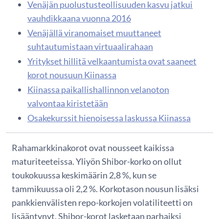
Venäjän puolustusteollisuuden kasvu jatkui
vauhdikkaana vuonna 2016
Venäjällä viranomaiset muuttaneet
suhtautumistaan virtuaalirahaan
Yritykset hillitä velkaantumista ovat saaneet
korot nousuun Kiinassa
Kiinassa paikallishallinnon velanoton
valvontaa kiristetään
Osakekurssit hienoisessa laskussa Kiinassa
Rahamarkkinakorot ovat nousseet kaikissa
maturiteeteissa. Yliyön Shibor-korko on ollut
toukokuussa keskimäärin 2,8 %, kun se
tammikuussa oli 2,2 %. Korkotason nousun lisäksi
pankkienvälisten repo-korkojen volatiliteetti on
lisääntynyt. Shibor-korot lasketaan parhaiksi