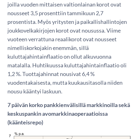
joilla vuoden mittaisen valtionlainan korot ovat
nousseet 3,5 prosenttiin tammikuun 2,7
prosentista. Myös yritysten ja paikallishallintojen
joukkovelkakirjojen korot ovat nousussa. Viime
vuoteen verrattuna reaalikorot ovat nousseet
nimelliskorkojakin enemmän, sillä
kuluttajahintainflaatio on ollut alkuvuonna
matalalla. Huhtikuussa kuluttajahintainflaatio oli
1,2 %. Tuottajahinnat nousivat 6,4 %
vuodentakaisesta, mutta kuukausitasolla niiden
nousu kääntyi laskuun.
7 päivän korko pankkienvälisillä markkinoilla sekä
keskuspankin avomarkkinaoperaatioissa
(käänteisrepo)