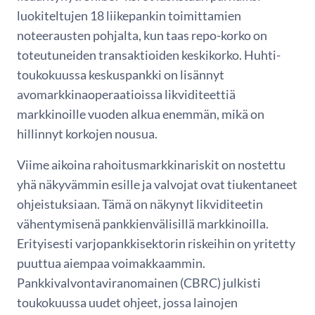
luokiteltujen 18 liikepankin toimittamien
noteerausten pohjalta, kun taas repo-korko on
toteutuneiden transaktioiden keskikorko. Huhti-
toukokuussa keskuspankki on lisännyt
avomarkkinaoperaatioissa likviditeettiä
markkinoille vuoden alkua enemmän, mikä on
hillinnyt korkojen nousua.
Viime aikoina rahoitusmarkkinariskit on nostettu
yhä näkyvämmin esille ja valvojat ovat tiukentaneet
ohjeistuksiaan. Tämä on näkynyt likviditeetin
vähentymisenä pankkienvälisillä markkinoilla.
Erityisesti varjopankkisektorin riskeihin on yritetty
puuttua aiempaa voimakkaammin.
Pankkivalvontaviranomainen (CBRC) julkisti
toukokuussa uudet ohjeet, jossa lainojen