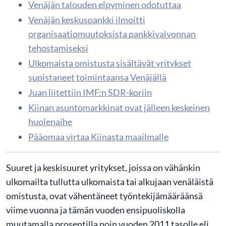
Venäjän talouden elpyminen odotuttaa
Venäjän keskuspankki ilmoitti
organisaatiomuutoksista pankkivalvonnan
tehostamiseksi
Ulkomaista omistusta sisältävät yritykset
supistaneet toimintaansa Venäjällä
Juan liitettiin IMF:n SDR-koriin
Kiinan asuntomarkkinat ovat jälleen keskeinen
huolenaihe
Pääomaa virtaa Kiinasta maailmalle
Suuret ja keskisuuret yritykset, joissa on vähänkin
ulkomailta tullutta ulkomaista tai alkujaan venäläistä
omistusta, ovat vähentäneet työntekijämääräänsä
viime vuonna ja tämän vuoden ensipuoliskolla
muutamalla prosentilla noin vuoden 2011 tasolle eli