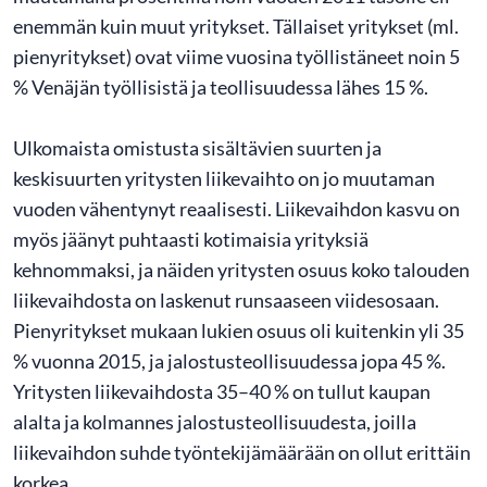
enemmän kuin muut yritykset. Tällaiset yritykset (ml.
pienyritykset) ovat viime vuosina työllistäneet noin 5
% Venäjän työllisistä ja teollisuudessa lähes 15 %.
Ulkomaista omistusta sisältävien suurten ja
keskisuurten yritysten liikevaihto on jo muutaman
vuoden vähentynyt reaalisesti. Liikevaihdon kasvu on
myös jäänyt puhtaasti kotimaisia yrityksiä
kehnommaksi, ja näiden yritysten osuus koko talouden
liikevaihdosta on laskenut runsaaseen viidesosaan.
Pienyritykset mukaan lukien osuus oli kuitenkin yli 35
% vuonna 2015, ja jalostusteollisuudessa jopa 45 %.
Yritysten liikevaihdosta 35–40 % on tullut kaupan
alalta ja kolmannes jalostusteollisuudesta, joilla
liikevaihdon suhde työntekijämäärään on ollut erittäin
korkea.