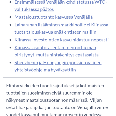
Ensimmäisessä Venäjään kohdistetussa WTO-
valituksessa päätös
Maataloustuotanto kasvussa Venäjällä
Lainarahan lisääminen markkinoille ei Kiinassa
tuota talouskasvua enää entiseen malliin
Kiinassa investointien kasvu hidastuu nopeasti
Kiinassa asuntorakentaminen on hieman
piristynyt, mutta hintakehitys epätasaista
Shenzhenin ja Hongkongin pörssien välinen
yhteistyöohjelma hyväksyttiin
Elintarvikkeiden tuontirajoitukset ja kotimaisten
tuottajien suosiminen eivät suuremmin ole
näkyneet maataloustuotannon määrissä. Viljan
sekä liha- ja siipikarjan tuotanto on Venäjällä viime
vuodet kasvanut muutaman prosentin vuodessa.