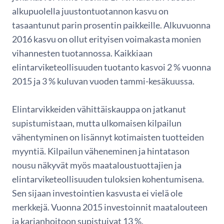
alkupuolella juustontuotannon kasvu on
tasaantunut parin prosentin paikkeille. Alkuvuonna
2016 kasvu on ollut erityisen voimakasta monien
vihannesten tuotannossa. Kaikkiaan
elintarviketeollisuuden tuotanto kasvoi 2 % vuonna
2015 ja 3 % kuluvan vuoden tammi-kesäkuussa.
Elintarvikkeiden vähittäiskauppa on jatkanut
supistumistaan, mutta ulkomaisen kilpailun
vähentyminen on lisännyt kotimaisten tuotteiden
myyntiä. Kilpailun väheneminen ja hintatason
nousu näkyvät myös maataloustuottajien ja
elintarviketeollisuuden tuloksien kohentumisena.
Sen sijaan investointien kasvusta ei vielä ole
merkkejä. Vuonna 2015 investoinnit maatalouteen
ja karjanhoitoon supistuivat 13 %.