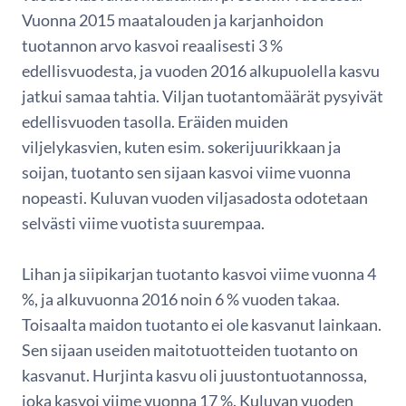
Vuonna 2015 maatalouden ja karjanhoidon
tuotannon arvo kasvoi reaalisesti 3 %
edellisvuodesta, ja vuoden 2016 alkupuolella kasvu
jatkui samaa tahtia. Viljan tuotantomäärät pysyivät
edellisvuoden tasolla. Eräiden muiden
viljelykasvien, kuten esim. sokerijuurikkaan ja
soijan, tuotanto sen sijaan kasvoi viime vuonna
nopeasti. Kuluvan vuoden viljasadosta odotetaan
selvästi viime vuotista suurempaa.
Lihan ja siipikarjan tuotanto kasvoi viime vuonna 4
%, ja alkuvuonna 2016 noin 6 % vuoden takaa.
Toisaalta maidon tuotanto ei ole kasvanut lainkaan.
Sen sijaan useiden maitotuotteiden tuotanto on
kasvanut. Hurjinta kasvu oli juustontuotannossa,
joka kasvoi viime vuonna 17 %. Kuluvan vuoden