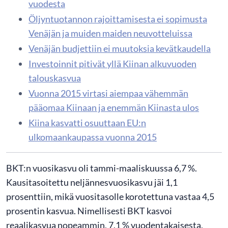
vuodesta
Öljyntuotannon rajoittamisesta ei sopimusta
Venäjän ja muiden maiden neuvotteluissa
Venäjän budjettiin ei muutoksia kevätkaudella
Investoinnit pitivät yllä Kiinan alkuvuoden
talouskasvua
Vuonna 2015 virtasi aiempaa vähemmän
pääomaa Kiinaan ja enemmän Kiinasta ulos
Kiina kasvatti osuuttaan EU:n
ulkomaankaupassa vuonna 2015
BKT:n vuosikasvu oli tammi-maaliskuussa 6,7 %.
Kausitasoitettu neljännesvuosikasvu jäi 1,1
prosenttiin, mikä vuositasolle korotettuna vastaa 4,5
prosentin kasvua. Nimellisesti BKT kasvoi
reaalikasvua nopeammin, 7,1 % vuodentakaisesta,