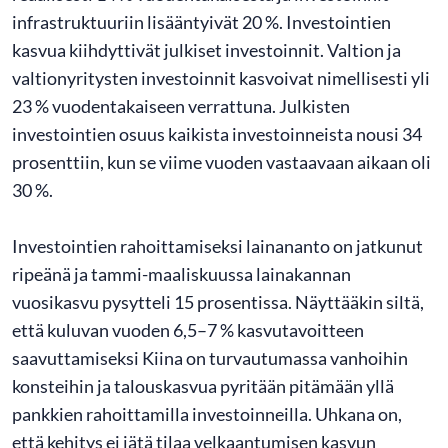
infrastruktuuriin lisääntyivät 20 %. Investointien
kasvua kiihdyttivät julkiset investoinnit. Valtion ja
valtionyritysten investoinnit kasvoivat nimellisesti yli
23 % vuodentakaiseen verrattuna. Julkisten
investointien osuus kaikista investoinneista nousi 34
prosenttiin, kun se viime vuoden vastaavaan aikaan oli
30 %.
Investointien rahoittamiseksi lainananto on jatkunut
ripeänä ja tammi-maaliskuussa lainakannan
vuosikasvu pysytteli 15 prosentissa. Näyttääkin siltä,
että kuluvan vuoden 6,5–7 % kasvutavoitteen
saavuttamiseksi Kiina on turvautumassa vanhoihin
konsteihin ja talouskasvua pyritään pitämään yllä
pankkien rahoittamilla investoinneilla. Uhkana on,
että kehitys ei jätä tilaa velkaantumisen kasvun