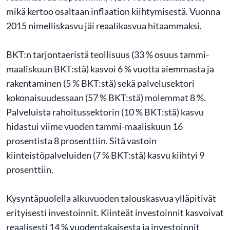
mikä kertoo osaltaan inflaation kiihtymisestä. Vuonna
2015 nimelliskasvu jäi reaalikasvua hitaammaksi.
BKT:n tarjontaeristä teollisuus (33 % osuus tammi-
maaliskuun BKT:stä) kasvoi 6 % vuotta aiemmasta ja
rakentaminen (5 % BKT:stä) sekä palvelusektori
kokonaisuudessaan (57 % BKT:stä) molemmat 8 %.
Palveluista rahoitussektorin (10 % BKT:stä) kasvu
hidastui viime vuoden tammi-maaliskuun 16
prosentista 8 prosenttiin. Sitä vastoin
kiinteistöpalveluiden (7 % BKT:stä) kasvu kiihtyi 9
prosenttiin.
Kysyntäpuolella alkuvuoden talouskasvua ylläpitivät
erityisesti investoinnit. Kiinteät investoinnit kasvoivat
reaalisesti 14 % vuodentakaisesta ja investoinnit