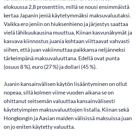
elokuussa 2,8 prosenttiin, millä se nousi ensimmäistä
kertaa Japanin jeniä käytetymmäksi maksuvaluutaksi.
Vaikka ero jeniin on hiuksenhieno ja järjestys saattaa
vielä lähikuukausina muuttua, Kiinan kasvunäkymät ja
kasvava kiinnostus juania kohtaan viittaavat vahvasti
siihen, että juan vakiinnuttaa paikkansa neljänneksi
tärkeimpänä maksuvaluuttana. Edellä ovat punta
(osuus 8 %), euro (27 %) ja dollari (45 %).
Juanin kansainvälisen käytön lisääntyminen on ollut
nopeaa, sillä kolmen viime vuoden aikana se on
ohittanut seitsemän valuuttaa kansainvälisesti
käytetyimpien maksuvaluuttojen listalla. Kiinan sekä
Hongkongin ja Aasian maiden välisissä maksuissa juan
on jo eniten käytetty valuutta.