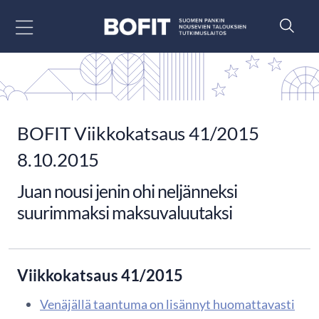
Siirry sisältöön
BOFIT Viikkokatsaus 41/2015
8.10.2015
Juan nousi jenin ohi neljänneksi
suurimmaksi maksuvaluutaksi
Viikkokatsaus 41/2015
Venäjällä taantuma on lisännyt huomattavasti