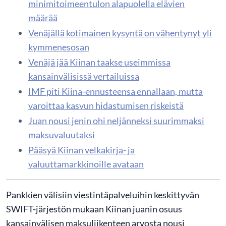
minimitoimeentulon alapuolella elävien
määrää
Venäjällä kotimainen kysyntä on vähentynyt yli
kymmenesosan
Venäjä jää Kiinan taakse useimmissa
kansainvälisissä vertailuissa
IMF piti Kiina-ennusteensa ennallaan, mutta
varoittaa kasvun hidastumisen riskeistä
Juan nousi jenin ohi neljänneksi suurimmaksi
maksuvaluutaksi
Pääsyä Kiinan velkakirja- ja
valuuttamarkkinoille avataan
Pankkien välisiin viestintäpalveluihin keskittyvän
SWIFT-järjestön mukaan Kiinan juanin osuus
kansainvälisen maksuliikenteen arvosta nousi