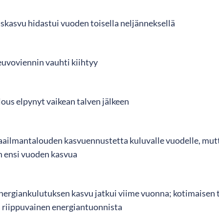
skasvu hidastui vuoden toisella neljänneksellä
euvoviennin vauhti kiihtyy
ous elpynyt vaikean talven jälkeen
aailmantalouden kasvuennustetta kuluvalle vuodelle, mut
n ensi vuoden kasvua
ergiankulutuksen kasvu jatkui viime vuonna; kotimaisen 
ä riippuvainen energiantuonnista