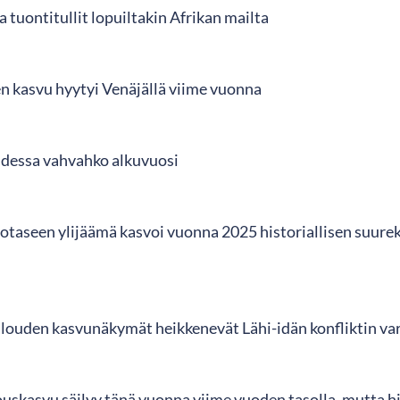
a tuontitullit lopuiltakin Afrikan mailta
en kasvu hyytyi Venäjällä viime vuonna
udessa vahvahko alkuvuosi
totaseen ylijäämä kasvoi vuonna 2025 historiallisen suur
ouden kasvunäkymät heikkenevät Lähi-idän konfliktin va
ouskasvu säilyy tänä vuonna viime vuoden tasolla, mutta h