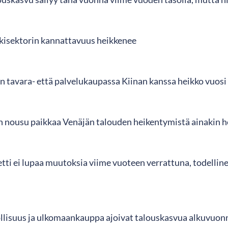
kisektorin kannattavuus heikkenee
 tavara- että palvelukaupassa Kiinan kanssa heikko vuosi
n nousu paikkaa Venäjän talouden heikentymistä ainakin he
tti ei lupaa muutoksia viime vuoteen verrattuna, todellin
ollisuus ja ulkomaankauppa ajoivat talouskasvua alkuvuonn