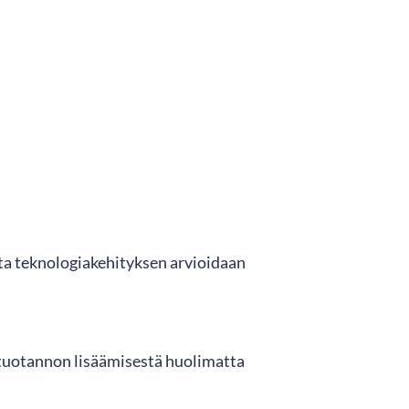
ta teknologiakehityksen arvioidaan
tuotannon lisäämisestä huolimatta