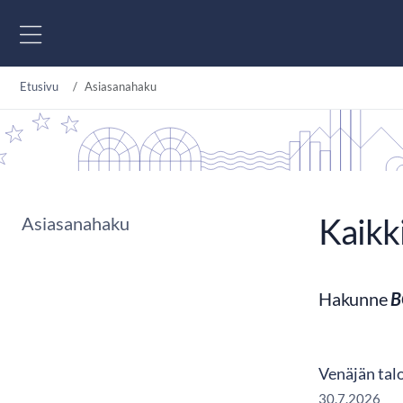
Siirry sisältöön
Etusivu
Asiasanahaku
Kaikk
Asiasanahaku
Hakunne
B
Venäjän tal
30.7.2026