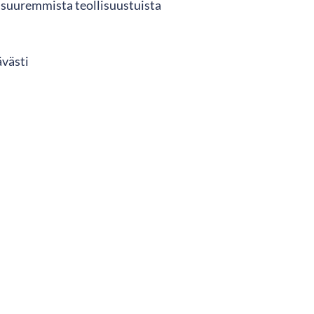
 suuremmista teollisuustuista
ävästi