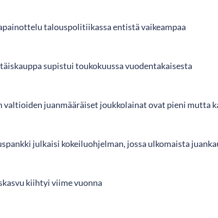
apainottelu talouspolitiikassa entistä vaikeampaa
ttäiskauppa supistui toukokuussa vuodentakaisesta
 valtioiden juanmääräiset joukkolainat ovat pieni mutta 
uspankki julkaisi kokeiluohjelman, jossa ulkomaista juan
skasvu kiihtyi viime vuonna