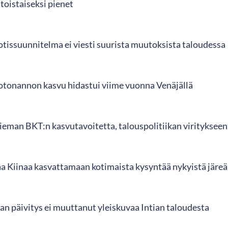
toistaiseksi pienet
otissuunnitelma ei viesti suurista muutoksista taloudessa
otonannon kasvu hidastui viime vuonna Venäjällä
hieman BKT:n kasvutavoitetta, talouspolitiikan viritykseen
a Kiinaa kasvattamaan kotimaista kysyntää nykyistä jär
an päivitys ei muuttanut yleiskuvaa Intian taloudesta