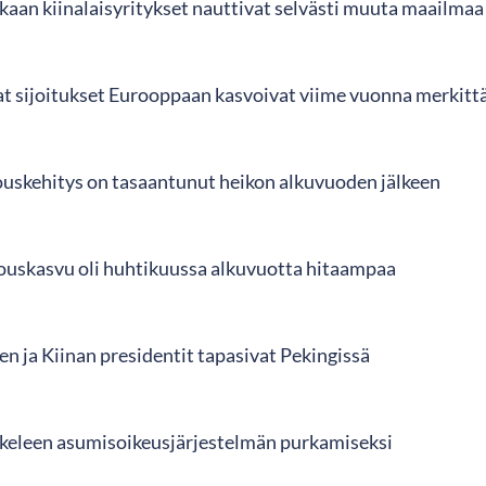
an kiinalaisyritykset nauttivat selvästi muuta maailmaa
at sijoitukset Eurooppaan kasvoivat viime vuonna merkitt
ouskehitys on tasaantunut heikon alkuvuoden jälkeen
louskasvu oli huhtikuussa alkuvuotta hitaampaa
n ja Kiinan presidentit tapasivat Pekingissä
askeleen asumisoikeusjärjestelmän purkamiseksi