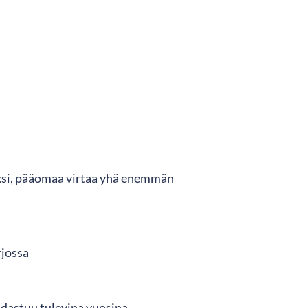
eksi, pääomaa virtaa yhä enemmän
rjossa
idastuu tulevina vuosina