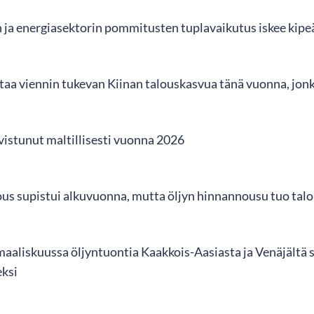
n ja energiasektorin pommitusten tuplavaikutus iskee kipe
aa viennin tukevan Kiinan talouskasvua tänä vuonna, jonk
vistunut maltillisesti vuonna 2026
ous supistui alkuvuonna, mutta öljyn hinnannousu tuo talo
 maaliskuussa öljyntuontia Kaakkois-Aasiasta ja Venäjältä
ksi