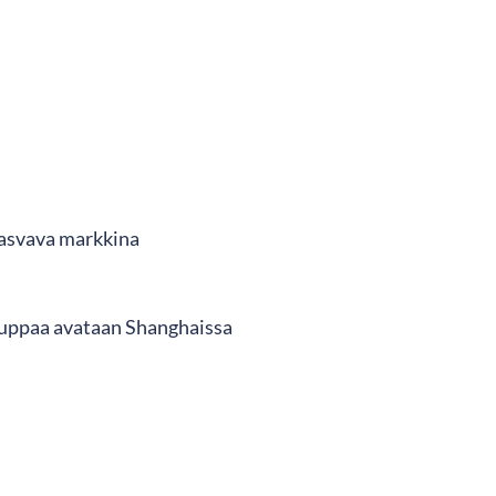
kasvava markkina
kauppaa avataan Shanghaissa