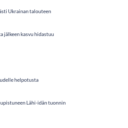
ästi Ukrainan talouteen
a jälkeen kasvu hidastuu
udelle helpotusta
 supistuneen Lähi-idän tuonnin