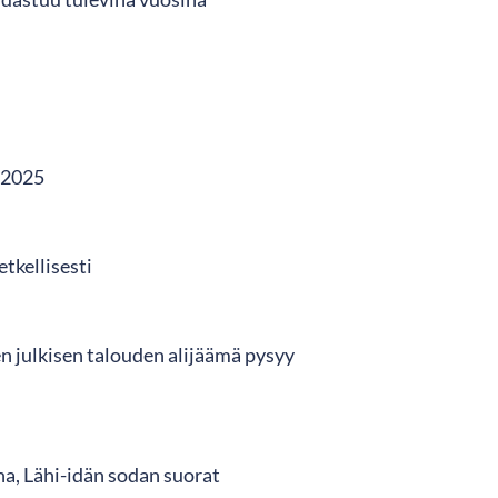
 2025
tkellisesti
en julkisen talouden alijäämä pysyy
a, Lähi-idän sodan suorat