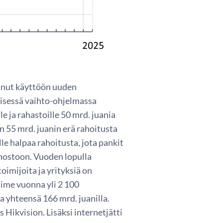
anut käyttöön uuden
isessä vaihto-ohjelmassa
e ja rahastoille 50 mrd. juania
en 55 mrd. juanin erä rahoitusta
le halpaa rahoitusta, jota pankit
inostoon. Vuoden lopulla
oimijoita ja yrityksiä on
ime vuonna yli 2 100
a yhteensä 166 mrd. juanilla.
Hikvision. Lisäksi internetjätti