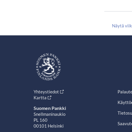
Näytä vii
Yhteystiedot
Palaut
Kartta
Käyttö
Suomen Pankki
Tietosu
Snellmaninaukio
PL 160
Saavut
00101 Helsinki