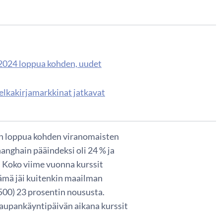
 2024 loppua kohden, uudet
elkakirjamarkkinat jatkavat
en loppua kohden viranomaisten
nghain pääindeksi oli 24 % ja
 Koko viime vuonna kurssit
ämä jäi kuitenkin maailman
500) 23 prosentin noususta.
kaupankäyntipäivän aikana kurssit