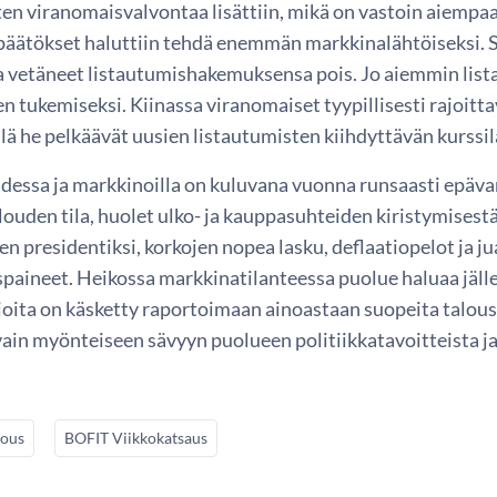
en viranomaisvalvontaa lisättiin, mikä on vastoin aiempaa
päätökset haluttiin tehdä enemmän markkinalähtöiseksi. S
 vetäneet listautumishakemuksensa pois. Jo aiemmin lista
 tukemiseksi. Kiinassa viranomaiset tyypillisesti rajoitt
illä he pelkäävät uusien listautumisten kiihdyttävän kurssi
udessa ja markkinoilla on kuluvana vuonna runsaasti epäv
louden tila, huolet ulko- ja kauppasuhteiden kiristymises
n presidentiksi, korkojen nopea lasku, deflaatiopelot ja ju
paineet. Heikossa markkinatilanteessa puolue haluaa jälle
joita on käsketty raportoimaan ainoastaan suopeita talous-
ain myönteiseen sävyyn puolueen politiikkatavoitteista j
lous
BOFIT Viikkokatsaus