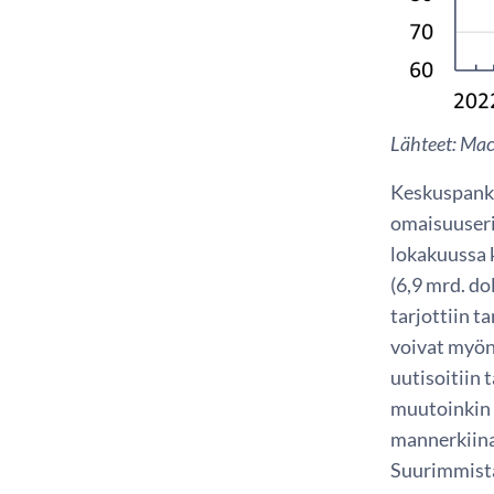
Lähteet: Mac
Keskuspankk
omaisuuseri
lokakuussa k
(6,9 mrd. do
tarjottiin t
voivat myönt
uutisoitiin 
muutoinkin 
mannerkiina
Suurimmista 