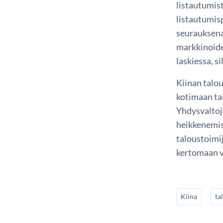
listautumist
listautumis
seurauksena
markkinoiden
laskiessa, s
Kiinan talo
kotimaan ta
Yhdysvaltoje
heikkenemis
taloustoimi
kertomaan v
Kiina
ta