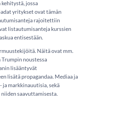
 kehitystä, jossa
adat yritykset ovat tämän
utumisanteja rajoitettiin
avat listautumisanteja kurssien
laskua entisestään.
armuustekijöitä. Näitä ovat mm.
tä Trumpin noustessa
anin lisääntyvät
en lisätä propagandaa. Mediaa ja
 ja markkinauutisia, sekä
a niiden saavuttamisesta.