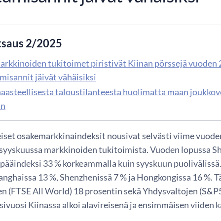
tsaus 2/2025
rkkinoiden tukitoimet piristivät Kiinan pörssejä vuoden
misannit jäivät vähäisiksi
haasteellisesta taloustilanteesta huolimatta maan joukkov
an
eiset osakemarkkinaindeksit nousivat selvästi viime vuod
 syyskuussa markkinoiden tukitoimista. Vuoden lopussa Sha
pääindeksi 33 % korkeammalla kuin syyskuun puolivälissä.
anghaissa 13 %, Shenzhenissä 7 % ja Hongkongissa 16 %. T
n (FTSE All World) 18 prosentin sekä Yhdysvaltojen (S&P
sivuosi Kiinassa alkoi alavireisenä ja ensimmäisen viiden 
.