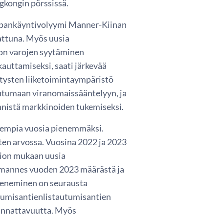
gkongin pörssissä.
kaupankäyntivolyymi Manner-Kiinan
attuna. Myös uusia
tion varojen syytäminen
auttamiseksi, saati järkevää
ritysten liiketoimintaympäristö
autumaan viranomaissääntelyyn, ja
nnistä markkinoiden tukemiseksi.
aiempia vuosia pienemmäksi.
ten arvossa. Vuosina 2022 ja 2023
vion mukaan uusia
olmannes vuoden 2023 määrästä ja
Väheneminen on seurausta
utumisantienlistautumisantien
kannattavuutta. Myös