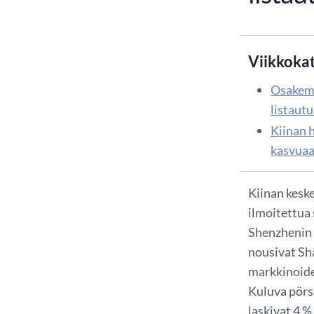
Viikkoka
Osakema
listautu
Kiinan 
kasvua
Kiinan kesk
ilmoitettua
Shenzhenin 
nousivat Sh
markkinoide
Kuluva pörs
laskivat 4 %