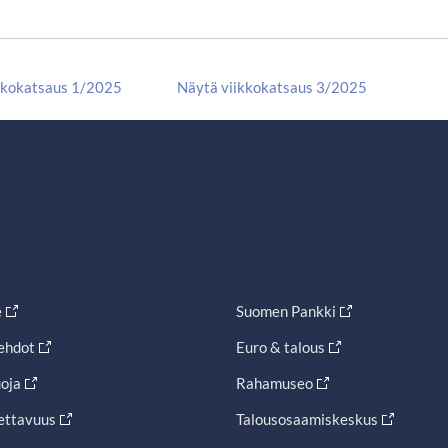
kkokatsaus 1/2025
Näytä viikkokatsaus 3/2025
e
Suomen Pankki
ehdot
Euro & talous
oja
Rahamuseo
ettavuus
Talousosaamiskeskus