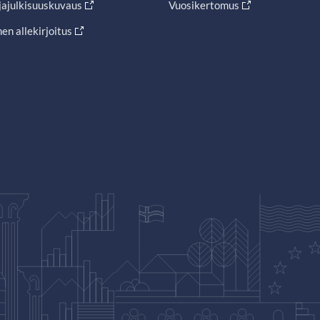
jajulkisuuskuvaus
Vuosikertomus
en allekirjoitus