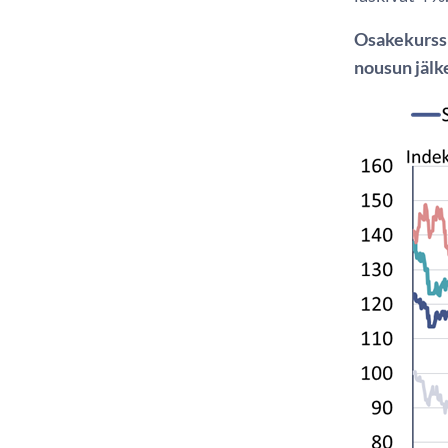
Osakekurssi
nousun jälk