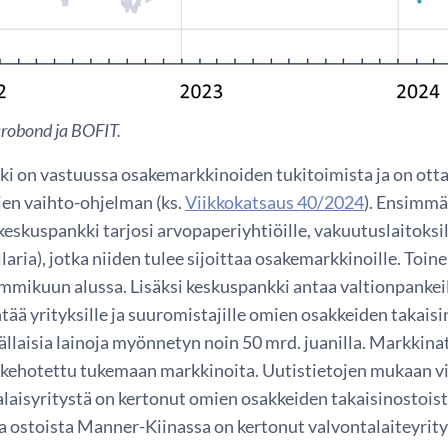
robond ja BOFIT.
i on vastuussa osakemarkkinoiden tukitoimista ja on ott
en vaihto-ohjelman (ks.
Viikkokatsaus 40/2024
). Ensimmä
eskuspankki tarjosi arvopaperiyhtiöille, vakuutuslaitoksill
llaria), jotka niiden tulee sijoittaa osakemarkkinoille. Toin
ammikuun alussa. Lisäksi keskuspankki antaa valtionpankeil
ää yrityksille ja suuromistajille omien osakkeiden takais
tällaisia lainoja myönnetyn noin 50 mrd. juanilla. Markkinat
kehotettu tukemaan markkinoita. Uutistietojen mukaan vi
laisyritystä on kertonut omien osakkeiden takaisinostoist
ostoista Manner-Kiinassa on kertonut valvontalaiteyritys 