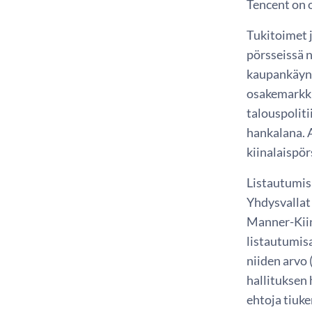
Tencent on 
Tukitoimet 
pörsseissä 
kaupankäynti
osakemarkki
talouspoliti
hankalana. 
kiinalaispö
Listautumis
Yhdysvallat
Manner-Kiin
listautumis
niiden arvo 
hallituksen
ehtoja tiuk