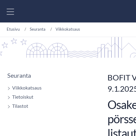
Siirry sisältöön
Etusivu
Seuranta
Viikkokatsaus
Seuranta
BOFIT V
9.1.202
Viikkokatsaus
Tietoiskut
Osake
Tilastot
pörss
listau