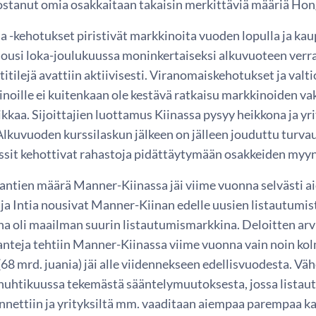
ostanut omia osakkaitaan takaisin merkittäviä määriä Hon
ja -kehotukset piristivät markkinoita vuoden lopulla ja 
nousi loka-joulukuussa moninkertaiseksi alkuvuoteen verr
tilejä avattiin aktiivisesti. Viranomaiskehotukset ja val
noille ei kuitenkaan ole kestävä ratkaisu markkinoiden vak
ikkaa. Sijoittajien luottamus Kiinassa pysyy heikkona ja y
Alkuvuoden kurssilaskun jälkeen on jälleen jouduttu turv
rssit kehottivat rahastoja pidättäytymään osakkeiden myy
antien määrä Manner-Kiinassa jäi viime vuonna selvästi 
 ja Intia nousivat Manner-Kiinan edelle uusien listautumis
a oli maailman suurin listautumismarkkina. Deloitten ar
anteja tehtiin Manner-Kiinassa viime vuonna vain noin k
(68 mrd. juania) jäi alle viidennekseen edellisvuodesta. 
 huhtikuussa tekemästä sääntelymuutoksesta, jossa lista
ennettiin ja yrityksiltä mm. vaaditaan aiempaa parempaa 