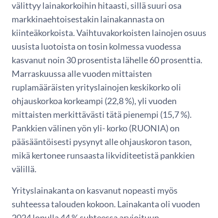
välittyy lainakorkoihin hitaasti, sillä suuri osa
markkinaehtoisestakin lainakannasta on
kiinteäkorkoista. Vaihtuvakorkoisten lainojen osuus
uusista luotoista on tosin kolmessa vuodessa
kasvanut noin 30 prosentista lähelle 60 prosenttia.
Marraskuussa alle vuoden mittaisten
ruplamääräisten yrityslainojen keskikorko oli
ohjauskorkoa korkeampi (22,8 %), yli vuoden
mittaisten merkittävästi tätä pienempi (15,7 %).
Pankkien välinen yön yli- korko (RUONIA) on
pääsääntöisesti pysynyt alle ohjauskoron tason,
mikä kertonee runsaasta likviditeetistä pankkien
välillä.
Yrityslainakanta on kasvanut nopeasti myös
suhteessa talouden kokoon. Lainakanta oli vuoden
2024 lopulla 44 % suhteessa arvioituun