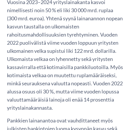
Vuosina 2023–2024 yrityslainakanta kasvoi
nimellisesti noin 50 % eli liki 30 000 mrd. ruplaa
(300 mrd. euroa). Yhtenä syynä lainanannon nopean
kasvun taustalla on ulkomaisten
rahoitusmahdollisuuksien tyrehtyminen. Vuoden
2022 puolivälistä viime vuoden loppuun yritysten
ulkomainen velka supistui liki 122 mrd. dollarilla.
Ulkomaista velkaa on lyhennetty sekä yritysten
kassavirralla että kotimaisilla pankkiluotoilla. Myös
kotimaista velkaa on muutettu ruplamääräiseksi,
minkä seurauksena valuutta nopeasti. Vuoden 2022
alussa osuus oli 30 %, mutta viime vuoden lopussa
valuuttamääräisiä lainoja oli enää 14 prosenttia
yrityslainakannasta.
Pankkien lainanantoa ovat vauhdittaneet myös
julkisten hankintojen luoma kysynnän kasvu sekä