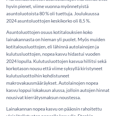
hyvin pienet, viime vuonna myönnetyistä
asuntoluotoista 80 % oli tuettuja. Joulukuussa
2024 asuntoluottojen keskikorko oli 8,5 %.
Asuntoluottojen osuus kotitalouksien koko
lainakannasta on hieman yli puolet. Myös muiden
kotitalousluottojen, eli lähinnä autolainojen ja
kulutusluottojen, nopea kasvu hidastui vuoden
2024 lopulla. Kulutusluottojen kasvua hillitsi sekä
korkotason nousu että viime syksyllä kiristyneet
kulutusluottoihin kohdistuneet
makrovakausmääräykset. Autolainojen nopea
kasvu loppui lokakuun alussa, jolloin autojen hinnat
nousivat kierrätysmaksun noustessa.
Lainakannan nopea kasvu on pääosin rahoitettu