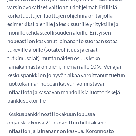
varsin avokätiset valtion tukiohjelmat. Erillisiä
korkotuettujen luottojen ohjelmia on tarjolla
esimerkiksi pienille ja keskisuurille yrityksille ja
monille tehdasteollisuuden aloille. Erityisen
nopeasti on kasvanut lainananto suoraan sotaa
tukeville aloille (sotateollisuus ja eräät
tutkimusalat), mutta näiden osuus koko
lainakannasta on pieni, hieman alle 10 %. Venäjän
keskuspankki on jo hyvän aikaa varoittanut tuetun
luottokannan nopean kasvun voimistavan
inflaatiota ja kasaavan mahdollisia luottoriskejä
pankkisektorille.
Keskuspankki nosti lokakuun lopussa
ohjauskorkonsa 21 prosenttiin hillitäkseen
inflaation ja lainanannon kasvua. Koronnosto