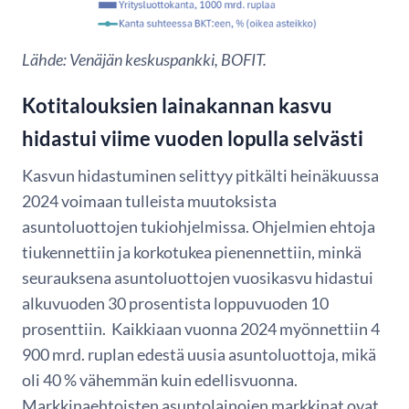
Lähde: Venäjän keskuspankki, BOFIT.
Kotitalouksien lainakannan kasvu
hidastui viime vuoden lopulla selvästi
Kasvun hidastuminen selittyy pitkälti heinäkuussa
2024 voimaan tulleista muutoksista
asuntoluottojen tukiohjelmissa. Ohjelmien ehtoja
tiukennettiin ja korkotukea pienennettiin, minkä
seurauksena asuntoluottojen vuosikasvu hidastui
alkuvuoden 30 prosentista loppuvuoden 10
prosenttiin. Kaikkiaan vuonna 2024 myönnettiin 4
900 mrd. ruplan edestä uusia asuntoluottoja, mikä
oli 40 % vähemmän kuin edellisvuonna.
Markkinaehtoisten asuntolainojen markkinat ovat