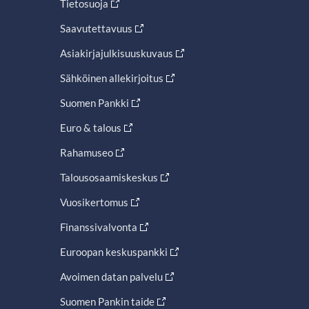
Tietosuoja
Saavutettavuus
Asiakirjajulkisuuskuvaus
Sähköinen allekirjoitus
Suomen Pankki
Euro & talous
Rahamuseo
Talousosaamiskeskus
Vuosikertomus
Finanssivalvonta
Euroopan keskuspankki
Avoimen datan palvelu
Suomen Pankin taide