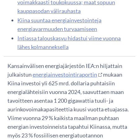
voimakkaasti toukokuussa; maat sopuun
kauppasodan välirauhasta
Kiina suuntaa energiainvestointeja
energiavarmuuden turvaamiseen
Intiassa talouskasvu hidastui viime vuonna
lähes kolmanneksella
Kansainvälisen energiajärjestön IEA:n hiljattain
julkaistun
energiainvestointiraportin
mukaan
Kiina investoi yli 625 mrd. dollaria puhtaisiin
energialähteisiin vuonna 2024, saavuttaen maan
tavoitteen asentaa 1 200 gigawattia tuuli- ja
aurinkovoimakapasiteettia kuusi vuotta etuajassa.
Viime vuonna 29 % kaikista maailman puhtaan
energian investoinneista tapahtui Kiinassa, mutta
myös 23 % fossiilisen energiatuotannon