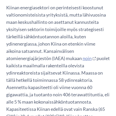
Kiinan energiasektori on perinteisesti koostunut
valtionomisteisista yrityksistä, mutta lähivuosina
maan keskushallinto on asettanut kannusteita
yksityisen sektorin toimijoille myös strategisesti
tärkeillä sähköntuotannon aloilla, kuten
ydinenergiassa, johon Kiina on etenkin viime
aikoina satsannut. Kansainvälisen
atomienergiajärjestön (IAEA) mukaan
noin
puolet
kaikista maailmalla rakenteilla olevista
ydinreaktoreista sijaitsevat Kiinassa. Maassa on
tällä hetkellä toiminnassa 58 ydinreaktoria.
Asennettu kapasiteetti oli viime vuonna 60
gigawattia, ja tuotanto noin 406 terawattituntia, eli
alle 5 % maan kokonaissähköntuotannosta.
Kapasiteetissa Kiinan edellä ovat vain Ranska (65