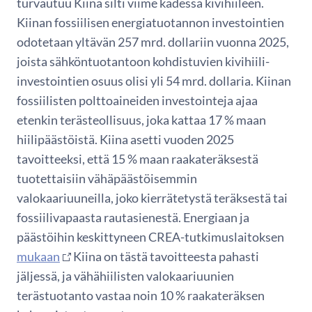
turvautuu Kiina silti viime kädessä kivihiileen.
Kiinan fossiilisen energiatuotannon investointien
odotetaan yltävän 257 mrd. dollariin vuonna 2025,
joista sähköntuotantoon kohdistuvien kivihiili-
investointien osuus olisi yli 54 mrd. dollaria. Kiinan
fossiilisten polttoaineiden investointeja ajaa
etenkin terästeollisuus, joka kattaa 17 % maan
hiilipäästöistä. Kiina asetti vuoden 2025
tavoitteeksi, että 15 % maan raakateräksestä
tuotettaisiin vähäpäästöisemmin
valokaariuuneilla, joko kierrätetystä teräksestä tai
fossiilivapaasta rautasienestä. Energiaan ja
päästöihin keskittyneen CREA-tutkimuslaitoksen
mukaan
Kiina on tästä tavoitteesta pahasti
jäljessä, ja vähähiilisten valokaariuunien
terästuotanto vastaa noin 10 % raakateräksen