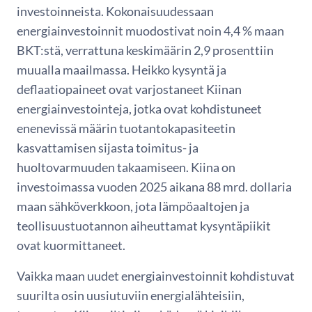
investoinneista. Kokonaisuudessaan
energiainvestoinnit muodostivat noin 4,4 % maan
BKT:stä, verrattuna keskimäärin 2,9 prosenttiin
muualla maailmassa. Heikko kysyntä ja
deflaatiopaineet ovat varjostaneet Kiinan
energiainvestointeja, jotka ovat kohdistuneet
enenevissä määrin tuotantokapasiteetin
kasvattamisen sijasta toimitus- ja
huoltovarmuuden takaamiseen. Kiina on
investoimassa vuoden 2025 aikana 88 mrd. dollaria
maan sähköverkkoon, jota lämpöaaltojen ja
teollisuustuotannon aiheuttamat kysyntäpiikit
ovat kuormittaneet.
Vaikka maan uudet energiainvestoinnit kohdistuvat
suurilta osin uusiutuviin energialähteisiin,