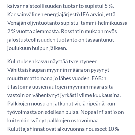
kaivannaisteollisuuden tuotanto supistui 5 %.
Kansainvälinen energiajärjestö IEA arvioi, että
Venäjän öljyntuotanto supistui tammi-helmikuussa
2 % vuotta aiemmasta. Rosstatin mukaan myös
jalostusteollisuuden tuotanto on tasaantunut
joulukuun huipun jälkeen.
Kulutuksen kasvu näyttää tyrehtyneen.
Vähittäiskaupan myynnin määrä on pysynyt
muuttumattomana jo lähes vuoden. EAB:n
tilastoima uusien autojen myynnin määrä sitä
vastoin on vähentynyt jyrkästi viime kuukausina.
Palkkojen nousu on jatkunut vielä ripeänä, kun
työvoimasta on edelleen pulaa. Nopea inflaatio on
kuitenkin syönyt palkkojen ostovoimaa.
Kuluttajahinnat ovat alkuvuonna nousseet 10 %