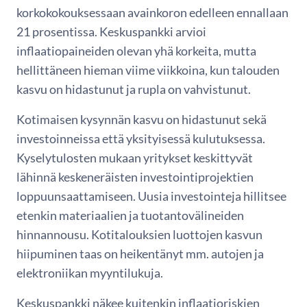
korkokokouksessaan avainkoron edelleen ennallaan
21 prosentissa. Keskuspankki arvioi
inflaatiopaineiden olevan yhä korkeita, mutta
hellittäneen hieman viime viikkoina, kun talouden
kasvu on hidastunut ja rupla on vahvistunut.
Kotimaisen kysynnän kasvu on hidastunut sekä
investoinneissa että yksityisessä kulutuksessa.
Kyselytulosten mukaan yritykset keskittyvät
lähinnä keskeneräisten investointiprojektien
loppuunsaattamiseen. Uusia investointeja hillitsee
etenkin materiaalien ja tuotantovälineiden
hinnannousu. Kotitalouksien luottojen kasvun
hiipuminen taas on heikentänyt mm. autojen ja
elektroniikan myyntilukuja.
Keskuspankki näkee kuitenkin inflaatioriskien