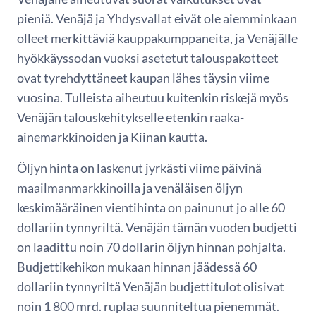
pieniä. Venäjä ja Yhdysvallat eivät ole aiemminkaan
olleet merkittäviä kauppakumppaneita, ja Venäjälle
hyökkäyssodan vuoksi asetetut talouspakotteet
ovat tyrehdyttäneet kaupan lähes täysin viime
vuosina. Tulleista aiheutuu kuitenkin riskejä myös
Venäjän talouskehitykselle etenkin raaka-
ainemarkkinoiden ja Kiinan kautta.
Öljyn hinta on laskenut jyrkästi viime päivinä
maailmanmarkkinoilla ja venäläisen öljyn
keskimääräinen vientihinta on painunut jo alle 60
dollariin tynnyriltä. Venäjän tämän vuoden budjetti
on laadittu noin 70 dollarin öljyn hinnan pohjalta.
Budjettikehikon mukaan hinnan jäädessä 60
dollariin tynnyriltä Venäjän budjettitulot olisivat
noin 1 800 mrd. ruplaa suunniteltua pienemmät.