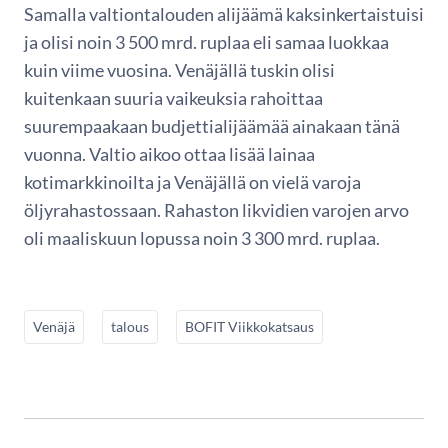
Samalla valtiontalouden alijäämä kaksinkertaistuisi
ja olisi noin 3 500 mrd. ruplaa eli samaa luokkaa
kuin viime vuosina. Venäjällä tuskin olisi
kuitenkaan suuria vaikeuksia rahoittaa
suurempaakaan budjettialijäämää ainakaan tänä
vuonna. Valtio aikoo ottaa lisää lainaa
kotimarkkinoilta ja Venäjällä on vielä varoja
öljyrahastossaan. Rahaston likvidien varojen arvo
oli maaliskuun lopussa noin 3 300 mrd. ruplaa.
Venäjä
talous
BOFIT Viikkokatsaus