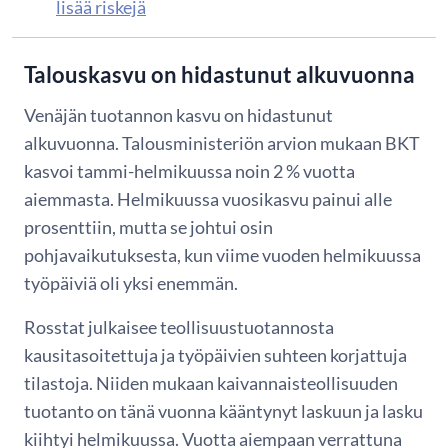
lisää riskejä
Talouskasvu on hidastunut alkuvuonna
Venäjän tuotannon kasvu on hidastunut
alkuvuonna. Talousministeriön arvion mukaan BKT
kasvoi tammi-helmikuussa noin 2 % vuotta
aiemmasta. Helmikuussa vuosikasvu painui alle
prosenttiin, mutta se johtui osin
pohjavaikutuksesta, kun viime vuoden helmikuussa
työpäiviä oli yksi enemmän.
Rosstat julkaisee teollisuustuotannosta
kausitasoitettuja ja työpäivien suhteen korjattuja
tilastoja. Niiden mukaan kaivannaisteollisuuden
tuotanto on tänä vuonna kääntynyt laskuun ja lasku
kiihtyi helmikuussa. Vuotta aiempaan verrattuna