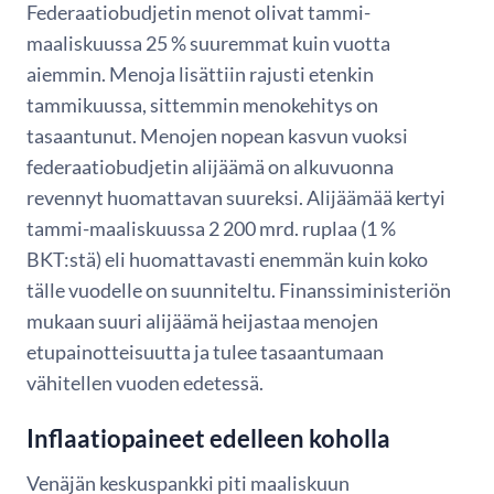
Federaatiobudjetin menot olivat tammi-
maaliskuussa 25 % suuremmat kuin vuotta
aiemmin. Menoja lisättiin rajusti etenkin
tammikuussa, sittemmin menokehitys on
tasaantunut. Menojen nopean kasvun vuoksi
federaatiobudjetin alijäämä on alkuvuonna
revennyt huomattavan suureksi. Alijäämää kertyi
tammi-maaliskuussa 2 200 mrd. ruplaa (1 %
BKT:stä) eli huomattavasti enemmän kuin koko
tälle vuodelle on suunniteltu. Finanssiministeriön
mukaan suuri alijäämä heijastaa menojen
etupainotteisuutta ja tulee tasaantumaan
vähitellen vuoden edetessä.
Inflaatiopaineet edelleen koholla
Venäjän keskuspankki piti maaliskuun