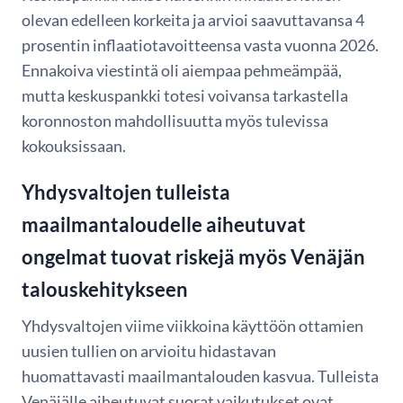
olevan edelleen korkeita ja arvioi saavuttavansa 4
prosentin inflaatiotavoitteensa vasta vuonna 2026.
Ennakoiva viestintä oli aiempaa pehmeämpää,
mutta keskuspankki totesi voivansa tarkastella
koronnoston mahdollisuutta myös tulevissa
kokouksissaan.
Yhdysvaltojen tulleista
maailmantaloudelle aiheutuvat
ongelmat tuovat riskejä myös Venäjän
talouskehitykseen
Yhdysvaltojen viime viikkoina käyttöön ottamien
uusien tullien on arvioitu hidastavan
huomattavasti maailmantalouden kasvua. Tulleista
Venäjälle aiheutuvat suorat vaikutukset ovat