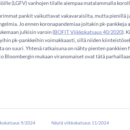
öille (LGFV) vanhojen tilalle aiempaa matalammalla koroll
rimmat pankit vaikuttavat vakavaraisilta, mutta pienillä ja
elmia. Jo ennen koronapandemiaa joitakin pk-pankkeja ajau
ukemaan julkisin varoin (
BOFIT Viikkokatsaus 40/2020
). 
yihin pk-pankkeihin voimakkaasti, sillä niiden kiinteistösek
ta on suuri. Yhtenä ratkaisuna on nähty pienten pankkien
to Bloombergin mukaan viranomaiset ovat tätä parhaillaa
kkokatsaus 9/2024
Näytä viikkokatsaus 11/2024