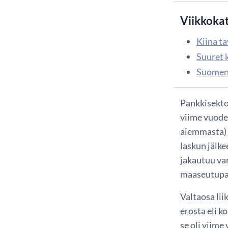
Viikkoka
Kiina t
Suuret 
Suomen 
Pankkisekto
viime vuode
aiemmasta) 
laskun jälk
jakautuu var
maaseutupank
Valtaosa lii
erosta eli k
se oli viime