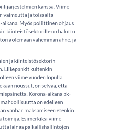
ilijärjestelmien kanssa. Viime
n vaimeutta ja toisaalta
-aikana. Myös poliittinen ohjaus
in kiinteistösektorille on haluttu
ektoria olemaan vähemmän ahne, ja
en ja kiinteistösektorin
. Liikepankit kuitenkin
olleen viime vuoden lopulla
kaan noussut, on selvää, että
mispainetta. Korona-aikana pk-
ä mahdollisuutta on edelleen
ainan vanhan maksamiseen etenkin
vä toimija. Esimerkiksi viime
ta lainaa paikallishallintojen