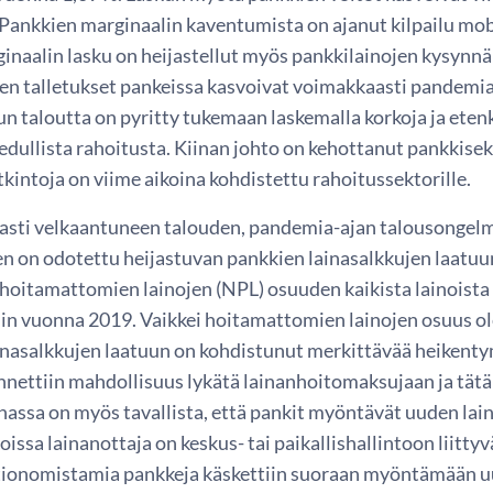
Pankkien marginaalin kaventumista on ajanut kilpailu mobi
inaalin lasku on heijastellut myös pankkilainojen kysynnä
ien talletukset pankeissa kasvoivat voimakkaasti pandemia
un taloutta on pyritty tukemaan laskemalla korkoja ja etenk
ä edullista rahoitusta. Kiinan johto on kehottanut pankkis
kintoja on viime aikoina kohdistettu rahoitussektorille.
asti velkaantuneen talouden, pandemia-ajan talousongelmi
 on odotettu heijastuvan pankkien lainasalkkujen laatuun
 hoitamattomien lainojen (NPL) osuuden kaikista lainoista 
in vuonna 2019. Vaikkei hoitamattomien lainojen osuus ole
inasalkkujen laatuun on kohdistunut merkittävää heikenty
annettiin mahdollisuus lykätä lainanhoitomaksujaan ja tät
iinassa on myös tavallista, että pankit myöntävät uuden l
 joissa lainanottaja on keskus- tai paikallishallintoon liitty
tionomistamia pankkeja käskettiin suoraan myöntämään uut