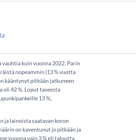
ta
a vauhtia kuin vuonna 2022. Parin
äräistä nopeammin (13 % vuotta
on kääntynyt pitkään jatkuneen
 oli 42 %. Loput taseesta
aupunkipankeille 13 %,
n ja lainoista saatavan koron
määrin on kaventunut jo pitkään ja
me vuonna vain 3 % eli taloutta