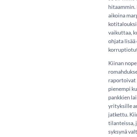
hitaammin. 
aikoina marg
kotitalouks
vaikuttaa, k
ohjata lisä
korruptiotut
Kiinan nope
romahduksen
raportoivat
pienempi ku
pankkien la
yrityksille 
jatkettu. K
tilanteissa,
syksynä val