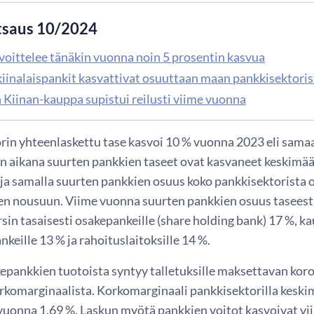
tsaus 10/2024
avoittelee tänäkin vuonna noin 5 prosentin kasvua
kiinalaispankit kasvattivat osuuttaan maan pankkisektoris
Kiinan-kauppa supistui reilusti viime vuonna
rin yhteenlaskettu tase kasvoi 10 % vuonna 2023 eli sama
n aikana suurten pankkien taseet ovat kasvaneet keskimä
ja samalla suurten pankkien osuus koko pankkisektorista 
een nousuun. Viime vuonna suurten pankkien osuus taseesta
sin tasaisesti osakepankeille (share holding bank) 17 %, k
eille 13 % ja rahoituslaitoksille 14 %.
kepankkien tuotoista syntyy talletuksille maksettavan koro
orkomarginaalista. Korkomarginaali pankkisektorilla keski
 vuonna 1,69 %. Laskun myötä pankkien voitot kasvoivat vii