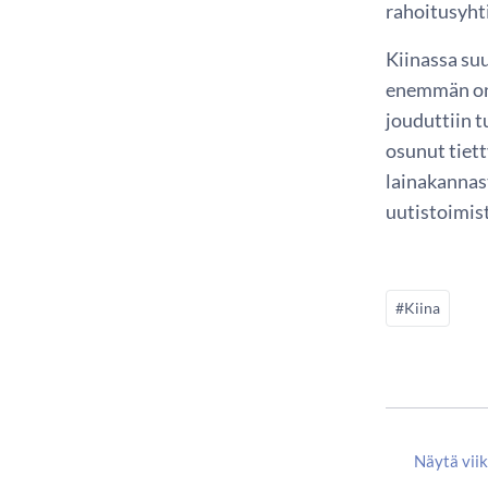
rahoitusyhti
Kiinassa suu
enemmän ong
jouduttiin t
osunut tiett
lainakannas
uutistoimis
#Kiina
Näytä vii