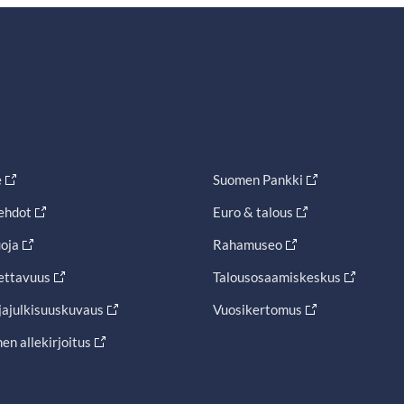
e
Suomen Pankki
ehdot
Euro & talous
oja
Rahamuseo
ettavuus
Talousosaamiskeskus
jajulkisuuskuvaus
Vuosikertomus
en allekirjoitus