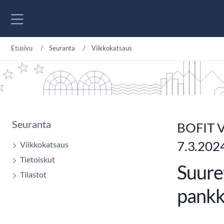
Siirry sisältöön
Etusivu
Seuranta
Viikkokatsaus
Seuranta
BOFIT V
7.3.202
Viikkokatsaus
Tietoiskut
Suure
Tilastot
pankk