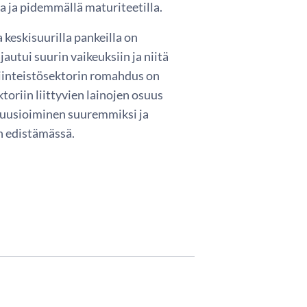
a ja pidemmällä maturiteetilla.
 keskisuurilla pankeilla on
tui suurin vaikeuksiin ja niitä
Kiinteistösektorin romahdus on
toriin liittyvien lainojen osuus
 fuusioiminen suuremmiksi ja
n edistämässä.