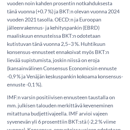
vuoden noin kahden prosentin notkahduksesta
tänä vuonna (+0.7 %) ja BKT:n olevan vuonna 2024
vuoden 2021 tasolla. OECD:n ja Euroopan
jälleenrakennus- ja kehityspankin (EBRD)
maaliskuun ennusteissa BKT:n odotetaan
kutistuvan tänä vuonna 2,5−3 %. Huhtikuun
konsensus-ennusteet ennakoivat myös BKT:n
lievää supistumista, joskin niissä on eroja
(kansainvälinen Consensus Economicsin ennuste
-0,9 % ja Venäjän keskuspankin kokoama konsensus-
ennuste -0,1 %).
IMF:n varsin positiivisen ennusteen taustalla on
mm. julkisen talouden merkittävä keveneminen
mitattuna budjettivajeella. IMF arvioi vajeen
syvenevän yli 6 prosenttiin BKT:stä (-2,2 % viime
vuonna). Konsensus-ennusteissa vajeen odotetaan