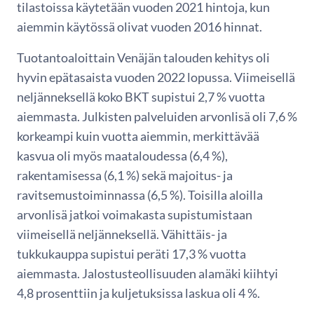
tilastoissa käytetään vuoden 2021 hintoja, kun
aiemmin käytössä olivat vuoden 2016 hinnat.
Tuotantoaloittain Venäjän talouden kehitys oli
hyvin epätasaista vuoden 2022 lopussa. Viimeisellä
neljänneksellä koko BKT supistui 2,7 % vuotta
aiemmasta. Julkisten palveluiden arvonlisä oli 7,6 %
korkeampi kuin vuotta aiemmin, merkittävää
kasvua oli myös maataloudessa (6,4 %),
rakentamisessa (6,1 %) sekä majoitus- ja
ravitsemustoiminnassa (6,5 %). Toisilla aloilla
arvonlisä jatkoi voimakasta supistumistaan
viimeisellä neljänneksellä. Vähittäis- ja
tukkukauppa supistui peräti 17,3 % vuotta
aiemmasta. Jalostusteollisuuden alamäki kiihtyi
4,8 prosenttiin ja kuljetuksissa laskua oli 4 %.