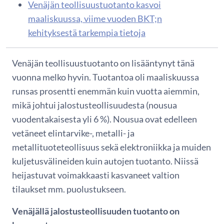
Venäjän teollisuustuotanto kasvoi
maaliskuussa, viime vuoden BKT;n
kehityksestä tarkempia tietoja
Venäjän teollisuustuotanto on lisääntynyt tänä
vuonna melko hyvin. Tuotantoa oli maaliskuussa
runsas prosentti enemmän kuin vuotta aiemmin,
mikä johtui jalostusteollisuudesta (nousua
vuodentakaisesta yli 6 %). Nousua ovat edelleen
vetäneet elintarvike-, metalli- ja
metallituoteteollisuus sekä elektroniikka ja muiden
kuljetusvälineiden kuin autojen tuotanto. Niissä
heijastuvat voimakkaasti kasvaneet valtion
tilaukset mm. puolustukseen.
Venäjällä jalostusteollisuuden tuotanto on