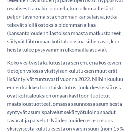
tekemien tavaroiden ja palvelujen ostot hyppäsivät
reaalisesti ainakin puolella, kun ulkomaille lähti
paljon tavanomaista enemmän kansalaisia, jotka
tekevät siellä ostoksia pidemmän aikaa
(kansantalouden tilastoissa maasta matkustaneet
säilyvät lähtömaan kotitalouksina siihen asti, kun
heistä tulee pysyvämmin ulkomailla asuvia).
Koko yksityistä kulutusta ja sen em. eriä koskevien
tietojen valossa yksityisen kulutuksen muut erät
lisääntyivät tuntuvasti vuonna 2022. Niihin kuuluu
ennen kaikkea luontaiskulutus, jonka keskeisiä osia
ovat kotitalouksien omaan käyttöön tuotetut
maataloustuotteet, omassa asunnossa asumisesta
syntyvät asumispalvelut sekä työtuloina saadut
tavarat ja palvelut. Näiden muiden erien osuus
yksityisestä kulutuksesta on varsin suuri (noin 15 %