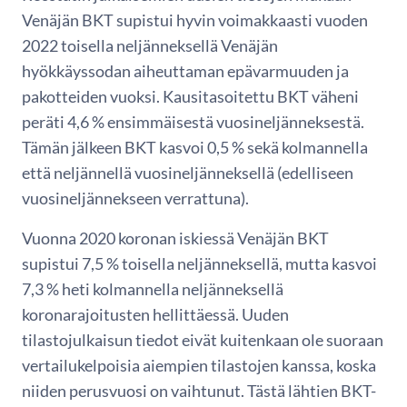
Venäjän BKT supistui hyvin voimakkaasti vuoden
2022 toisella neljänneksellä Venäjän
hyökkäyssodan aiheuttaman epävarmuuden ja
pakotteiden vuoksi. Kausitasoitettu BKT väheni
peräti 4,6 % ensimmäisestä vuosineljänneksestä.
Tämän jälkeen BKT kasvoi 0,5 % sekä kolmannella
että neljännellä vuosineljänneksellä (edelliseen
vuosineljännekseen verrattuna).
Vuonna 2020 koronan iskiessä Venäjän BKT
supistui 7,5 % toisella neljänneksellä, mutta kasvoi
7,3 % heti kolmannella neljänneksellä
koronarajoitusten hellittäessä. Uuden
tilastojulkaisun tiedot eivät kuitenkaan ole suoraan
vertailukelpoisia aiempien tilastojen kanssa, koska
niiden perusvuosi on vaihtunut. Tästä lähtien BKT-