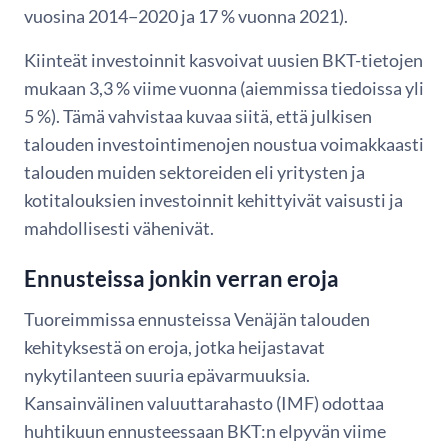
vuosina 2014−2020 ja 17 % vuonna 2021).
Kiinteät investoinnit kasvoivat uusien BKT-tietojen
mukaan 3,3 % viime vuonna (aiemmissa tiedoissa yli
5 %). Tämä vahvistaa kuvaa siitä, että julkisen
talouden investointimenojen noustua voimakkaasti
talouden muiden sektoreiden eli yritysten ja
kotitalouksien investoinnit kehittyivät vaisusti ja
mahdollisesti vähenivät.
Ennusteissa jonkin verran eroja
Tuoreimmissa ennusteissa Venäjän talouden
kehityksestä on eroja, jotka heijastavat
nykytilanteen suuria epävarmuuksia.
Kansainvälinen valuuttarahasto (IMF) odottaa
huhtikuun ennusteessaan BKT:n elpyvän viime