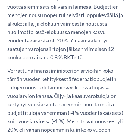
vuotta aiemmasta oli varsin laimeaa. Budjettien
menojen nousu nopeutui selvästi loppukeväällä ja
alkukesällä, ja elokuun vaimeasta noususta
huolimatta kesä-elokuussa menojen kasvu
vuodentakaisesta oli 20 %. Ylijäämää kertyi
saatujen varojensiirtojen jälkeen viimeisen 12
kuukauden aikana 0,8 % BKT:stä.
Verrattuna finanssiministeriön arvioihin koko
tämän vuoden kehityksestä federaatiobudjetin
tulojen nousu oli tammi-syyskuussa linjassa
vuosiarvion kanssa. Öljy- ja kaasuverotuloja on
kertynyt vuosiarviota paremmin, mutta muita
budjettituloja vähemmän (-4 % vuodentakaisesta)
kuin vuosiarviossa (-1 %). Menot ovat nousseet yli
20 % eli vähän nopeammin kuin koko vuoden