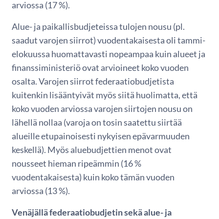
arviossa (17 %).
Alue- ja paikallisbudjeteissa tulojen nousu (pl.
saadut varojen siirrot) vuodentakaisesta oli tammi-
elokuussa huomattavasti nopeampaa kuin alueet ja
finanssiministeriö ovat arvioineet koko vuoden
osalta. Varojen siirrot federaatiobudjetista
kuitenkin lisääntyivät myös siitä huolimatta, että
koko vuoden arviossa varojen siirtojen nousu on
lähellä nollaa (varoja on tosin saatettu siirtää
alueille etupainoisesti nykyisen epävarmuuden
keskellä). Myös aluebudjettien menot ovat
nousseet hieman ripeämmin (16 %
vuodentakaisesta) kuin koko tämän vuoden
arviossa (13 %).
Venäjällä federaatiobudjetin sekä alue- ja