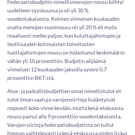
Federaatiobudjetin nimellismenojen nousu kiihtyi
uudelleen syyskuussa ja oli yli 30 %
vuodentakaisesta. Kolmen viimeisen kuukauden
osalta menojen vuosinousu oli yli 20 % eli myös
reaalisesti melko paljon, kun kuluttajahintojen ja
teollisuuden kotimaisten toimitusten
tuottajahintojen nousu on hidastunut keskimäärin
vähän yli 10 prosenttiin. Budjetin alijäämä
viimeisen 12 kuukauden jaksolla syveni 0,7
prosenttiin BKT:stä.
Alue- ja paikallisbudjettien omat nimellistulot eli
tulot ilman saatuja varojensiirtoja lisääntyivät
nopeasti koko viime kevään, mutta kesä-elokuussa
nousu painui alle 9 prosenttiin vuodentakaisesta.
Varojen siirtoja federaatiobudjetista on tullut
hieman vaihtelevasti ja kesä-elokuussa niiden lisäys