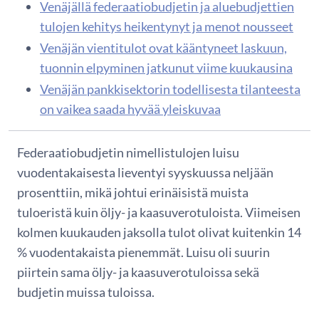
Venäjällä federaatiobudjetin ja aluebudjettien
tulojen kehitys heikentynyt ja menot nousseet
Venäjän vientitulot ovat kääntyneet laskuun,
tuonnin elpyminen jatkunut viime kuukausina
Venäjän pankkisektorin todellisesta tilanteesta
on vaikea saada hyvää yleiskuvaa
Federaatiobudjetin nimellistulojen luisu
vuodentakaisesta lieventyi syyskuussa neljään
prosenttiin, mikä johtui erinäisistä muista
tuloeristä kuin öljy- ja kaasuverotuloista. Viimeisen
kolmen kuukauden jaksolla tulot olivat kuitenkin 14
% vuodentakaista pienemmät. Luisu oli suurin
piirtein sama öljy- ja kaasuverotuloissa sekä
budjetin muissa tuloissa.