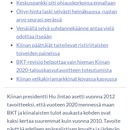
Keskuspankki piti ohjauskorkonsa ennallaan
Öljyn hinta laski selvästi heinäkuussa, ruplan
arvo seurasi perässä
Venäjällä selvä suhdannekäänne antaa vielä
odottaa itseään
Kiinan päättäjät taiteilevat ristiriitaisten
toiveiden paineissa
BKT-revisio helpottaa vain hieman Kiinan
2020-talouskasvutavoitteen toteutumista
Kiinan velkakirjamarkkinat kovassa kasvussa
Kiinan presidentti Hu Jintao asetti vuonna 2012
tavoitteeksi, että vuoteen 2020 mennessä maan
BKT ja kiinalaisten tulot asukasta kohden ovat
kaksi kertaa suuremmat kuin vuonna 2010. Tavoite
näyttää edelleen epärealistisen kovalta ja järkevän