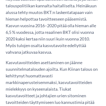
talouspolitiikan kannalta haitalliselta. Heinäkuun
alussa tehty muutos BKT:n laskentatapaan vain
hieman helpottaa tavoitteeseen pääsemistä.
Kasvun vuosina 2016–2020 pitää olla hieman alle
6,5 % vuodessa, jotta reaalinen BKT olisi vuonna
2020 kaksi kertaa niin suuri kuin vuonna 2010.
Myös tulojen osalta kasvutavoite edellyttää
vahvana jatkuvaa kasvua.
Kasvutavoitteiden asettaminen on jäänne
suunnitelmatalouden ajoilta. Kun Kiinan talous on
kehittynyt huomattavasti
markkinaperusteisemmaksi, kasvutavoitteiden
mielekkyys on kyseenalaista. Tiukat
kasvutavoitteet ja johtajien urien sitominen
tavoitteiden täyttymiseen luo kannustimia pitää