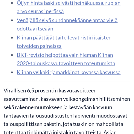
Öljyn hinta laski selvästi heinäkuussa, ruplan
arvo seurasi perässä
Venäjällä selvä suhdannekäänne antaa vielä
odottaa itseään
Kiinan päättäjät taiteilevat ristiriitaisten
toiveiden paineissa
BKT-revisio helpottaa vain hieman Kiinan
2020-talouskasvutavoitteen toteutumista
Kiinan velkakirjamarkkinat kovassa kasvussa
Virallisen 6,5 prosentin kasvutavoitteen
saavuttaminen, kasvavan velkaongelman hillitseminen
sekä rakennemuutokseen ja kestävään kasvuun
tähtäävien talousuudistusten läpivienti muodostavat
talouspoliittisen paketin, jota tuskin on mahdollista
toteuttaa tinkimättä joistakin tavoitteista. Asian