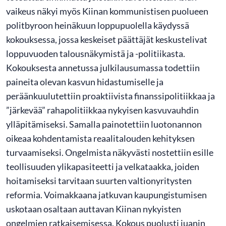
vaikeus näkyi myös Kiinan kommunistisen puolueen
politbyroon heinäkuun loppupuolella käydyssä
kokouksessa, jossa keskeiset päättäjät keskustelivat
loppuvuoden talousnäkymistä ja -politiikasta.
Kokouksesta annetussa julkilausumassa todettiin
paineita olevan kasvun hidastumiselle ja
peräänkuulutettiin proaktiivista finanssipolitiikkaa ja
”järkevää” rahapolitiikkaa nykyisen kasvuvauhdin
ylläpitämiseksi. Samalla painotettiin luotonannon
oikeaa kohdentamista reaalitalouden kehityksen
turvaamiseksi. Ongelmista näkyvästi nostettiin esille
teollisuuden ylikapasiteetti ja velkataakka, joiden
hoitamiseksi tarvitaan suurten valtionyritysten
reformia. Voimakkaana jatkuvan kaupungistumisen
uskotaan osaltaan auttavan Kiinan nykyisten
ongelmien ratkaisemisessa. Kokous puolusti juanin