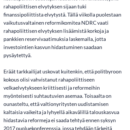
rahapoliittisen elvytyksen sijaan tuki
finanssipoliittista elvytystä. Tällä viikolla puolestaan
vaikutusvaltainen reformikomitea NDRC vaati
rahapoliittisen elvytyksen lisäämistä korkoja ja
pankkien reservivaatimuksia laskemalla, jotta
investointien kasvun hidastuminen saadaan
pysäytettyä.
Eräät tarkkailijat uskovat kuitenkin, että politbyroon
kokous olisi vahvistanut rahapoliittiseen
velkaelvytykseen kriittisesti ja reformeihin
myönteisesti suhtautuvien asemaa. Toisaalta on
ounasteltu, että valtionyritysten uudistamisen
kaltaisia vaikeita ja lyhyellä aikavälillä talouskasvua
hidastavia reformeja ei saada tehtyä ennen syksyn
2017 puoluekonferenssia, jossa tehdään tärkeitä