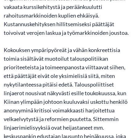
vakaata kurssikehitystä ja peräänkuulutti
rahoitusmarkkinoiden kuplien ehkäisyä.
Kustannuskehityksen hillitsemiseksi päättäjät
toivoivat verojen laskua ja työmarkkinoiden joustoa.
Kokouksen ympäripyöreät ja vähän konkreettisia
toimia sisältävät muotoilut talouspolitiikan
prioriteeteista ja toimeenpanosta viittaavat siihen,
että päättäjät eivät ole yksimielisiä siitä, miten
nykytilanteessa pitäisi edetä. Talouspoliittiset
linjaerot nousivat näkyvästi esille toukokuussa, kun
Kiinan ylimpään johtoon kuuluvaksi uskottu henkilö
anonyyminä kritisoi voimakkaasti harjoitettua
velkaelvytystä ja reformien puutetta. Sittemmin
linjaerimielisyyksiä ovat heijastaneet mm.
keskuspankin edustajan lausunto heinäkuussa, joka