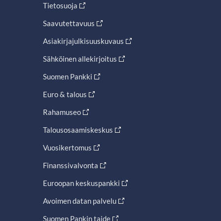
Tietosuoja
Saavutettavuus
Asiakirjajulkisuuskuvaus
Sähköinen allekirjoitus
Suomen Pankki
Euro & talous
Rahamuseo
Talousosaamiskeskus
Vuosikertomus
Finanssivalvonta
Euroopan keskuspankki
Avoimen datan palvelu
Suomen Pankin taide