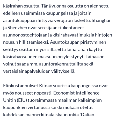
käsirahan osuutta. Tänä vuonna osuutta on alennettu
edelleen useimmissa kaupungeissa ja joitain
asuntokauppaan liittyviä veroja on laskettu. Shanghai
ja Shenzhen ovat sen sijaan tiukentaneet
asunnonostoehtojaan ja käsirahavaatimuksia hintojen
nousun hillitsemiseksi. Asuntokaupan piristyminen
selittyy osittain myös sillä, että lainarahan käyttö
käsirahaosuuden maksuun on yleistynyt. Lainaa on
voinut saada mm. asuntorakennuttajilta sekä
vertaislainapalveluiden välityksellä.
Elinkustannukset Kiinan suurissa kaupungeissa ovat
myös nousseet nopeasti. Economist Intelligence
Unitin (EIU) tuoreimmassa maailman kalleimpien
kaupunkien vertailussa kaikki mukaan otetut
kahdeksan mannerkiinalaiskaupunkia (Dalian,