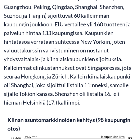
Guangzhou, Peking, Qingdao, Shanghai, Shenzhen,
Suzhou ja Tianjin) sijoittuvat 60 kalleimman
kaupungin joukkoon. EIU vertailee yli 160 tuotteen ja
palvelun hintaa 133 kaupungissa. Kaupunkien
hintatasoa verrataan suhteessa New Yorkiin, joten
valuuttakurssin vahvistuminen on nostanut
yhdysvaltalais- ja kiinalaiskaupunkien sijoituksia.
Kalleimmat elinkustannukset ovat Singaporessa, jota
seuraa Hongkong ja Zürich. Kallein kiinalaiskaupunki
oli Shanghai, joka sijoittui listalla 11:nneksi, samalle
sijalle Tokion kanssa. Shenzhen oli listalla 16., eli
hieman Helsinkiä (17.) kalliimpi.
Kiinan asuntomarkkinoiden kehitys (98 kaupungin
otos)