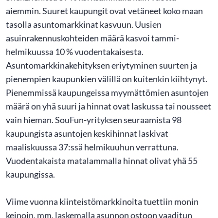
aiemmin. Suuret kaupungit ovat vetäneet koko maan
tasolla asuntomarkkinat kasvuun. Uusien
asuinrakennuskohteiden määrä kasvoi tammi-
helmikuussa 10 % vuodentakaisesta.
Asuntomarkkinakehityksen eriytyminen suurten ja
pienempien kaupunkien välillä on kuitenkin kiihtynyt.
Pienemmissä kaupungeissa myymättömien asuntojen
määrä on yhä suuri ja hinnat ovat laskussa tai nousseet
vain hieman. SouFun-yrityksen seuraamista 98
kaupungista asuntojen keskihinnat laskivat
maaliskuussa 37:ssä helmikuuhun verrattuna.
Vuodentakaista matalammalla hinnat olivat yhä 55
kaupungissa.
Viime vuonna kiinteistömarkkinoita tuettiin monin
keinoin, mm. laskemalla asunnon ostoon vaaditun