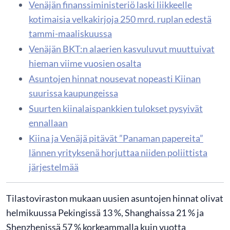
Venäjän finanssiministeriö laski liikkeelle
kotimaisia velkakirjoja 250 mrd. ruplan edestä
tammi-maaliskuussa
Venäjän BKT:n alaerien kasvuluvut muuttuivat
hieman viime vuosien osalta
Asuntojen hinnat nousevat nopeasti Kiinan
suurissa kaupungeissa
Suurten kiinalaispankkien tulokset pysyivät
ennallaan
Kiina ja Venäjä pitävät ”Panaman papereita”
lännen yrityksenä horjuttaa niiden poliittista
järjestelmää
Tilastoviraston mukaan uusien asuntojen hinnat olivat
helmikuussa Pekingissä 13 %, Shanghaissa 21 % ja
Shenzhenissä 57 % korkeammalla kuin vuotta