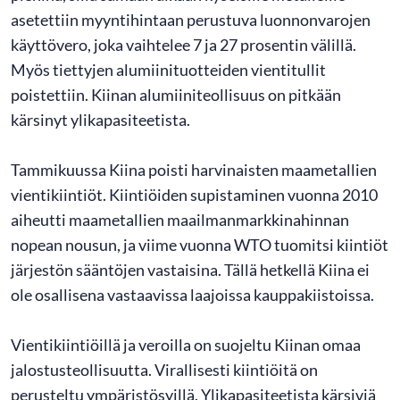
asetettiin myyntihintaan perustuva luonnonvarojen
käyttövero, joka vaihtelee 7 ja 27 prosentin välillä.
Myös tiettyjen alumiinituotteiden vientitullit
poistettiin. Kiinan alumiiniteollisuus on pitkään
kärsinyt ylikapasiteetista.
Tammikuussa Kiina poisti harvinaisten maametallien
vientikiintiöt. Kiintiöiden supistaminen vuonna 2010
aiheutti maametallien maailmanmarkkinahinnan
nopean nousun, ja viime vuonna WTO tuomitsi kiintiöt
järjestön sääntöjen vastaisina. Tällä hetkellä Kiina ei
ole osallisena vastaavissa laajoissa kauppakiistoissa.
Vientikiintiöillä ja veroilla on suojeltu Kiinan omaa
jalostusteollisuutta. Virallisesti kiintiöitä on
perusteltu ympäristösyillä. Ylikapasiteetista kärsiviä