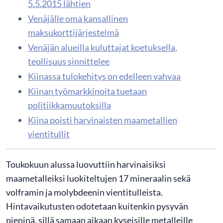
5.5.2015 lähtien
Venäjälle oma kansallinen
maksukorttijärjestelmä
Venäjän alueilla kuluttajat koetuksella,
teollisuus sinnittelee
Kiinassa tulokehitys on edelleen vahvaa
Kiinan työmarkkinoita tuetaan
politiikkamuutoksilla
Kiina poisti harvinaisten maametallien
vientitullit
Toukokuun alussa luovuttiin harvinaisiksi
maametalleiksi luokiteltujen 17 mineraalin sekä
volframin ja molybdeenin vientitulleista.
Hintavaikutusten odotetaan kuitenkin pysyvän
pieninä, sillä samaan aikaan kyseisille metalleille