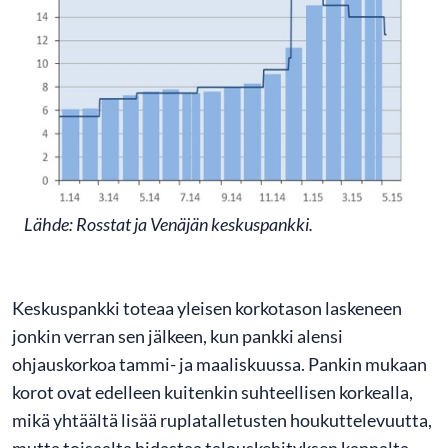
Lähde: Rosstat ja Venäjän keskuspankki.
Keskuspankki toteaa yleisen korkotason laskeneen
jonkin verran sen jälkeen, kun pankki alensi
ohjauskorkoa tammi- ja maaliskuussa. Pankin mukaan
korot ovat edelleen kuitenkin suhteellisen korkealla,
mikä yhtäältä lisää ruplatalletusten houkuttelevuutta,
mutta toisaalta hidastaa talouskehityksen kannalta