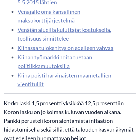
5.5.2015 lähtien
Venäjälle oma kansallinen
maksukorttijärjestelmä
Venäjän alueilla kuluttajat koetuksella,
teollisuus sinnittelee
Kiinassa tulokehitys on edelleen vahvaa
Kiinan työmarkkinoita tuetaan
politiikkamuutoksilla
Kiina poisti harvinaisten maametallien
vientitullit
Korko laski 1,5 prosenttiyksikköä 12,5 prosenttiin.
Koron lasku on jo kolmas kuluvan vuoden aikana.
Pankki perusteli koron alentamista inflaation
hidastumisella sekä sillä, että talouden kasvunäkymät
ovat edelleen huomattavan heikot.