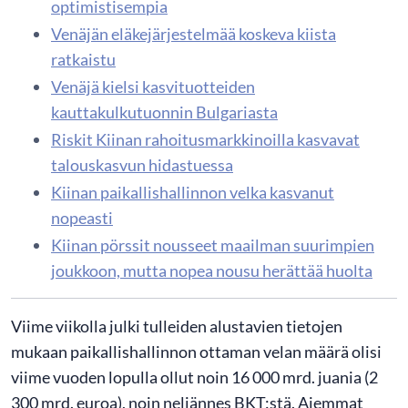
optimistisempia
Venäjän eläkejärjestelmää koskeva kiista
ratkaistu
Venäjä kielsi kasvituotteiden
kauttakulkutuonnin Bulgariasta
Riskit Kiinan rahoitusmarkkinoilla kasvavat
talouskasvun hidastuessa
Kiinan paikallishallinnon velka kasvanut
nopeasti
Kiinan pörssit nousseet maailman suurimpien
joukkoon, mutta nopea nousu herättää huolta
Viime viikolla julki tulleiden alustavien tietojen
mukaan paikallishallinnon ottaman velan määrä olisi
viime vuoden lopulla ollut noin 16 000 mrd. juania (2
300 mrd. euroa), noin neljännes BKT:stä. Aiemmat