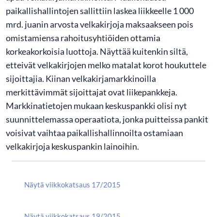
paikallishallintojen sallittiin laskea liikkeelle 1 000
mrd. juanin arvosta velkakirjoja maksaakseen pois
omistamiensa rahoitusyhtiöiden ottamia
korkeakorkoisia luottoja. Näyttää kuitenkin siltä,
etteivät velkakirjojen melko matalat korot houkuttele
sijoittajia. Kiinan velkakirjamarkkinoilla
merkittävimmät sijoittajat ovat liikepankkeja.
Markkinatietojen mukaan keskuspankki olisi nyt
suunnittelemassa operaatiota, jonka puitteissa pankit
voisivat vaihtaa paikallishallinnoilta ostamiaan
velkakirjoja keskuspankin lainoihin.
Näytä viikkokatsaus 17/2015
Näytä viikkokatsaus 19/2015