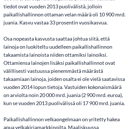
tiedot ovat vuoden 2013 puolivälistä, jolloin
paikallishallinnon ottaman velan määrä oli 10 900 mrd.
juania. Kasvu vastaa 33 prosentin vuosikasvua.
Osa nopeasta kasvusta saattaa johtua siitä, että
lainoja on luokiteltu uudelleen paikallishallinnon
takaamista lainoista niiden ottamiksi lainoiksi.
Ottamiensa lainojen lisäksi paikallishallinnot ovat
välillisesti vastuussa pienemmästä määrästä
takaamiaan lainoja, joiden osalta ei ole vielä saatavissa
vuoden 2014 lopun tietoja. Vastuiden kokonaismäärä
on arviolta noin 20 000 mrd. juania (2 900 mrd. euroa),
kun se vuoden 2013 puolivälissä oli 17 900 mrd. juania.
Paikallishallinnon velkaongelmaan on yritetty hakea
apua velkakirjamarkkinoilta. Maaliskuussa