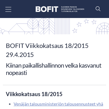
Siirry sisältöön
BOFIT Viikkokatsaus 18/2015
29.4.2015
Kiinan paikallishallinnon velka kasvanut
nopeasti
Viikkokatsaus 18/2015
Venäjän talousministeriön talousennusteet yhä