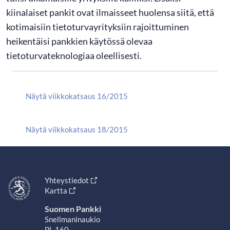
kiinalaiset pankit ovat ilmaisseet huolensa siitä, että
kotimaisiin tietoturvayrityksiin rajoittuminen
heikentäisi pankkien käytössä olevaa
tietoturvateknologiaa oleellisesti.
Näytä viikkokatsaus 16/2015
Näytä viikkokatsaus 18/2015
Yhteystiedot
Kartta
Suomen Pankki
Snellmaninaukio
PL 160