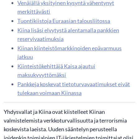
Venäjällä yksityinen kysyntä vähentynyt
merkittävästi
Tuontikiistoja Euraasian talousliitossa
Kiina lisäsi elvytystä alentamalla pankkien
reservivaatimuksia
Kiinan kiinteistömarkkinoiden epävarmuus
jatkuu
Kiinteistökehittäjä Kaisa ajautui
maksukyvyttömäksi
Pankkeja koskevat tietoturvavaatimukset eivät
tulekaan voimaan Kiinassa
Yhdysvallat ja Kiina ovat kiistelleet Kiinan
valmistelemista verkkoturvallisuutta ja terrorismia
koskevista laeista. Uuden sääntelyn perusteella
joidenkin toimialojen IT-järjestelmien toimittajat olisi