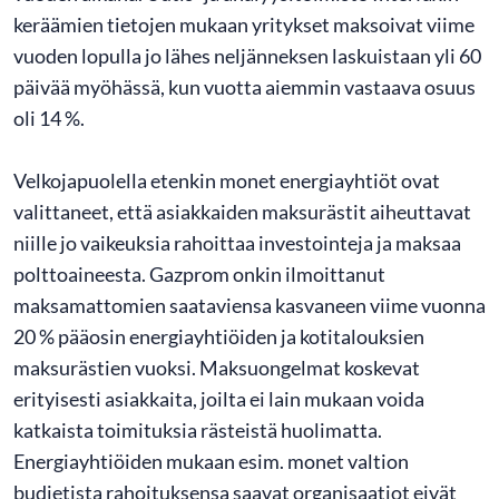
keräämien tietojen mukaan yritykset maksoivat viime
vuoden lopulla jo lähes neljänneksen laskuistaan yli 60
päivää myöhässä, kun vuotta aiemmin vastaava osuus
oli 14 %.
Velkojapuolella etenkin monet energiayhtiöt ovat
valittaneet, että asiakkaiden maksurästit aiheuttavat
niille jo vaikeuksia rahoittaa investointeja ja maksaa
polttoaineesta. Gazprom onkin ilmoittanut
maksamattomien saataviensa kasvaneen viime vuonna
20 % pääosin energiayhtiöiden ja kotitalouksien
maksurästien vuoksi. Maksuongelmat koskevat
erityisesti asiakkaita, joilta ei lain mukaan voida
katkaista toimituksia rästeistä huolimatta.
Energiayhtiöiden mukaan esim. monet valtion
budjetista rahoituksensa saavat organisaatiot eivät