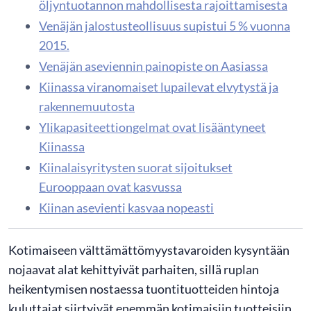
öljyntuotannon mahdollisesta rajoittamisesta
Venäjän jalostusteollisuus supistui 5 % vuonna
2015.
Venäjän aseviennin painopiste on Aasiassa
Kiinassa viranomaiset lupailevat elvytystä ja
rakennemuutosta
Ylikapasiteettiongelmat ovat lisääntyneet
Kiinassa
Kiinalaisyritysten suorat sijoitukset
Eurooppaan ovat kasvussa
Kiinan asevienti kasvaa nopeasti
Kotimaiseen välttämättömyystavaroiden kysyntään
nojaavat alat kehittyivät parhaiten, sillä ruplan
heikentymisen nostaessa tuontituotteiden hintoja
kuluttajat siirtyivät enemmän kotimaisiin tuotteisiin.