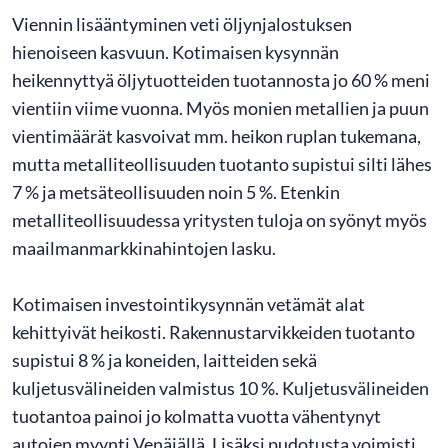
Viennin lisääntyminen veti öljynjalostuksen
hienoiseen kasvuun. Kotimaisen kysynnän
heikennyttyä öljytuotteiden tuotannosta jo 60 % meni
vientiin viime vuonna. Myös monien metallien ja puun
vientimäärät kasvoivat mm. heikon ruplan tukemana,
mutta metalliteollisuuden tuotanto supistui silti lähes
7 % ja metsäteollisuuden noin 5 %. Etenkin
metalliteollisuudessa yritysten tuloja on syönyt myös
maailmanmarkkinahintojen lasku.
Kotimaisen investointikysynnän vetämät alat
kehittyivät heikosti. Rakennustarvikkeiden tuotanto
supistui 8 % ja koneiden, laitteiden sekä
kuljetusvälineiden valmistus 10 %. Kuljetusvälineiden
tuotantoa painoi jo kolmatta vuotta vähentynyt
autojen myynti Venäjällä. Lisäksi pudotusta voimisti