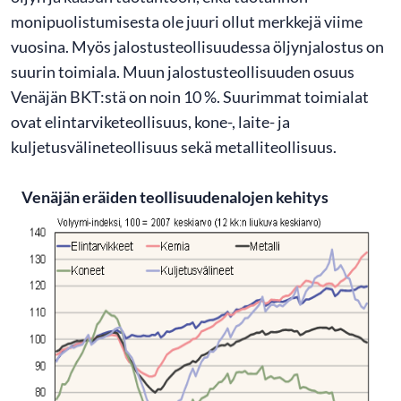
monipuolistumisesta ole juuri ollut merkkejä viime
vuosina. Myös jalostusteollisuudessa öljynjalostus on
suurin toimiala. Muun jalostusteollisuuden osuus
Venäjän BKT:stä on noin 10 %. Suurimmat toimialat
ovat elintarviketeollisuus, kone-, laite- ja
kuljetusvälineteollisuus sekä metalliteollisuus.
Venäjän eräiden teollisuudenalojen kehitys