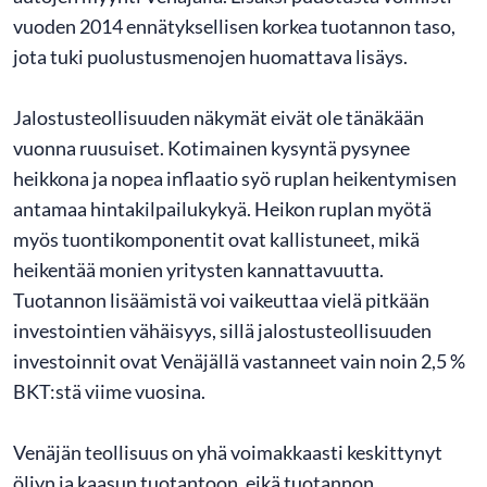
vuoden 2014 ennätyksellisen korkea tuotannon taso,
jota tuki puolustusmenojen huomattava lisäys.
Jalostusteollisuuden näkymät eivät ole tänäkään
vuonna ruusuiset. Kotimainen kysyntä pysynee
heikkona ja nopea inflaatio syö ruplan heikentymisen
antamaa hintakilpailukykyä. Heikon ruplan myötä
myös tuontikomponentit ovat kallistuneet, mikä
heikentää monien yritysten kannattavuutta.
Tuotannon lisäämistä voi vaikeuttaa vielä pitkään
investointien vähäisyys, sillä jalostusteollisuuden
investoinnit ovat Venäjällä vastanneet vain noin 2,5 %
BKT:stä viime vuosina.
Venäjän teollisuus on yhä voimakkaasti keskittynyt
öljyn ja kaasun tuotantoon, eikä tuotannon