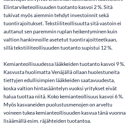
Elintarviketeollisuuden tuotanto kasvoi 2 %. Sitä
tukivat myös aiemmin tehdyt investoinnit sekä
tuontirajoitukset. Tekstiiliteollisuutta sitä vastoin ei
auttanut sen paremmin ruplan heikentyminen kuin
valtion hankinnoille asetetut tuontirajoitteetkaan,
sillä tekstiiliteollisuuden tuotanto supistui 12 %.
Kemianteollisuudessa lääkkeiden tuotanto kasvoi 9 %.
Kasvusta huolimatta Venäjällä ollaan huolestuneita
tiettyjen edullisimpien lääkkeiden saatavuudesta,
koska valtion hintasääntelyn vuoksi yritykset eivät
halua tuottaa niitä. Koko kemianteollisuus kasvoi 6 %.
Myös kasvaneiden puolustusmenojen on arveltu
voineen tukea kemianteollisuuden kasvua tänä vuonna
lisäämällä esim. räjähteiden tuotantoa.