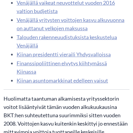
Venäjällä vaikeat neuvottelut vuoden 2016
valtion budjetista
Venäjällä yritysten voittojen kasvu alkuvuonna
on auttanut velkojen maksussa
Talouden rakenneuudistuksista keskustelua
Venäjällä
Kiinan presidentti vieraili Yhdysvalloissa
Finanssipoliittinen elvytys kiihtymässä
Kiinassa
Kiinan asuntomarkkinat edelleen vaisut
Huolimatta taantuman alkamisesta yrityssektorin
voitot lisääntyivät tämän vuoden alkukuukausina
BKT:hen suhteutettuna suurimmiksi sitten vuoden
2008. Voittojen kasvu kuitenkin keskittyi jo ennestään
mittavimpia voittoja tuottaneille keskeisille