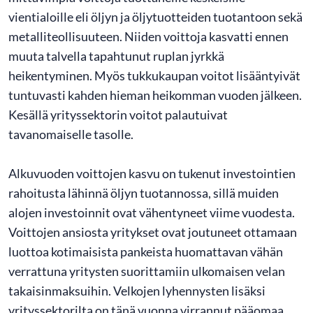
vientialoille eli öljyn ja öljytuotteiden tuotantoon sekä
metalliteollisuuteen. Niiden voittoja kasvatti ennen
muuta talvella tapahtunut ruplan jyrkkä
heikentyminen. Myös tukkukaupan voitot lisääntyivät
tuntuvasti kahden hieman heikomman vuoden jälkeen.
Kesällä yrityssektorin voitot palautuivat
tavanomaiselle tasolle.
Alkuvuoden voittojen kasvu on tukenut investointien
rahoitusta lähinnä öljyn tuotannossa, sillä muiden
alojen investoinnit ovat vähentyneet viime vuodesta.
Voittojen ansiosta yritykset ovat joutuneet ottamaan
luottoa kotimaisista pankeista huomattavan vähän
verrattuna yritysten suorittamiin ulkomaisen velan
takaisinmaksuihin. Velkojen lyhennysten lisäksi
yrityssektorilta on tänä vuonna virrannut pääomaa